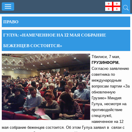
Toggle
navigation
ПРАВО
ГУЛУА: «НАМЕЧЕННОЕ НА 12 МАЯ СОБРАНИЕ
БЕЖЕНЦЕВ СОСТОИТСЯ»
Тбилиси, 7 мая,
ГРУЗИНФОРМ.
Согласно заявлению
советника по
международным
вопросам партии «За
обновленную
Грузию» Миндия
Гулуа, несмотря на
противодействие
спецслужб,
намеченное на 12
мая собрание беженцев состоится. Об этом Гулуа заявил в связи с