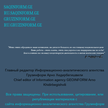
SAQINFORM.GE
RU.SAQINFORM.GE
GRUZINFORM.GE
RU.GRUZINFORM.GE
Главный редактор Информационно-аналитического агентства
Грузинформ Арно Хидирбегишвили
Chief editor of Information agency GEOINFORM Arno
Khidirbegishvili
Все права защищены. При использовании, цитировании, или
републикации материалов с
сайта информационно-аналитического агентства Грузинформ