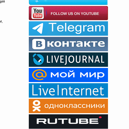
ция
м,