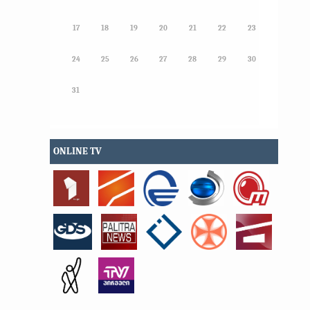
17
18
19
20
21
22
23
24
25
26
27
28
29
30
31
ONLINE TV