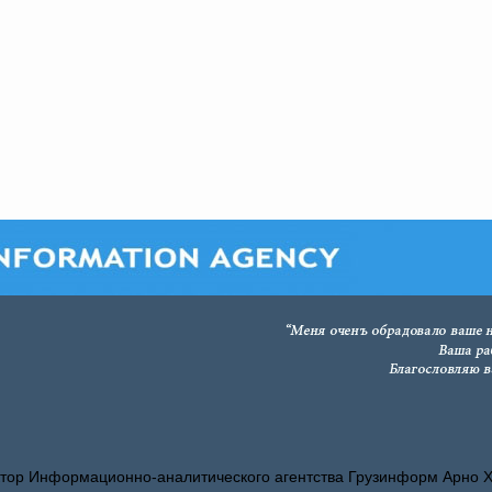
тор Информационно-аналитического агентства Грузинформ Арно 