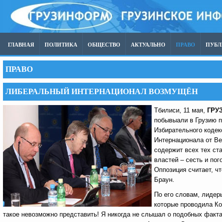
ГЛАВНАЯ
ПОЛИТИКА
ОБЩЕСТВО
АКТУАЛЬНО
ПРАВО
ПУБ
ПРАВО
ЛИБЕРАЛЬНЫЙ ИНТЕРНАЦИОНАЛ ВОЗМУЩЁН
Тбилиси, 11 мая,
ГРУ
побывыали в Грузию п
Избирательного кодек
Интернационала от Ве
содержит всех тех ст
властей – сесть и пог
Оппозиция считает, чт
Браун.
По его словам, лидер
которые проводила Ко
такое невозможно представить! Я никогда не слышал о подобных фактах