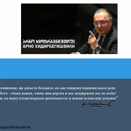
Хидирбегишвили