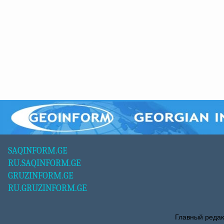
SAQINFORM.GE
RU.SAQINFORM.GE
GRUZINFORM.GE
RU.GRUZINFORM.GE
Главный редак