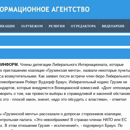
ЛИКАЦИИ
ЗА РУБЕЖОМ
РЕЛИГИЯ
ОТ РЕДАКТОРА
ВИДЕОАРХИВ
ЗИНФОРМ.
Члены делегации Либерального Интернационала, которые
о приглашению коалиции «Грузинская мечта», назвали некоторые пункты
са возмутительными. Как заявил после встречи член бюро Либеральног
ликобритании Роберт Вудзорф Браун, Избирательный кодекс Грузии не
андартов, которые внедряются Венецианской комиссией. «Долг оппозици
оворить о том, как провести выборы в справедливой и законной обстанов
о это - плохой закон, значит, надо это обсудить с властями», - отметил
ы «Грузинской мечты» рассказали о допросах сторонников коалиции,
нтрольная палата. «Это невообразимо! В странах-членах НАТО или ЕС
. В этом отношении Грузия – исключение!», - подчеркнул Браун. По