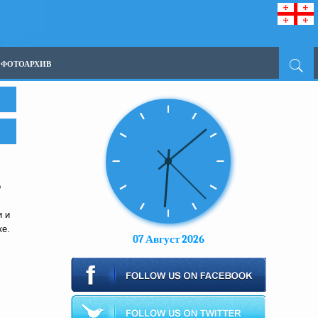
ФОТОАРХИВ
о
и и
ке.
07 Август 2026