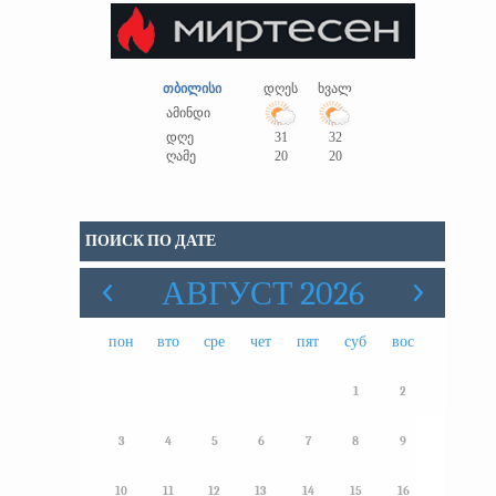
თბილისი
დღეს
ხვალ
ამინდი
დღე
31
32
ღამე
20
20
ПОИСК ПО ДАТЕ
АВГУСТ 2026
пон
вто
сре
чет
пят
суб
вос
1
2
3
4
5
6
7
8
9
10
11
12
13
14
15
16