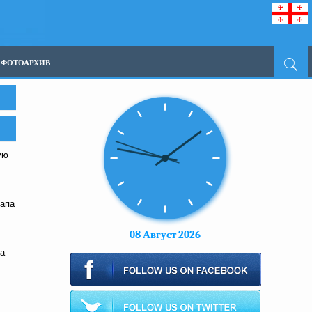
ФОТОАРХИВ
ую
тапа
08 Август 2026
На