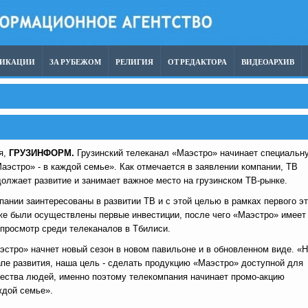
ЛИКАЦИИ
ЗА РУБЕЖОМ
РЕЛИГИЯ
ОТ РЕДАКТОРА
ВИДЕОАРХИВ
я,
ГРУЗИНФОРМ.
Грузинский телеканал «Маэстро» начинает специальн
аэстро» - в каждой семье». Как отмечается в заявлении компании, ТВ
олжает развитие и занимает важное место на грузинском ТВ-рынке.
ании заинтересованы в развитии ТВ и с этой целью в рамках первого э
же были осуществлены первые инвестиции, после чего «Маэстро» имеет
просмотр среди телеканалов в Тбилиси.
эстро» начнет новый сезон в новом павильоне и в обновленном виде. «
е развития, наша цель - сделать продукцию «Маэстро» доступной для
ества людей, именно поэтому телекомпания начинает промо-акцию
ждой семье».