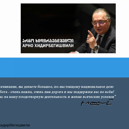
Хидирбегишвили