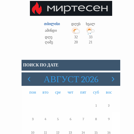
თბილისი
დღეს
ხვალ
ამინდი
დღე
32
33
ღამე
20
21
ПОИСК ПО ДАТЕ
АВГУСТ 2026
пон
вто
сре
чет
пят
суб
вос
1
2
3
4
5
6
7
8
9
10
11
12
13
14
15
16