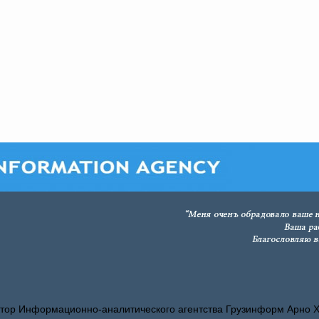
тор Информационно-аналитического агентства Грузинформ Арно 