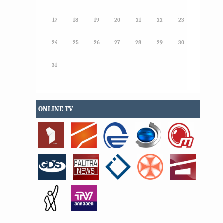
17
18
19
20
21
22
23
24
25
26
27
28
29
30
31
ONLINE TV