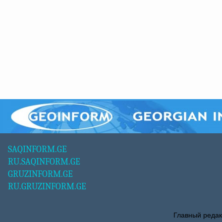
SAQINFORM.GE
RU.SAQINFORM.GE
GRUZINFORM.GE
RU.GRUZINFORM.GE
Главный редак