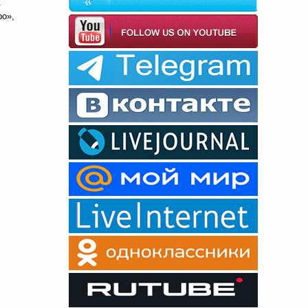
.
ро»,