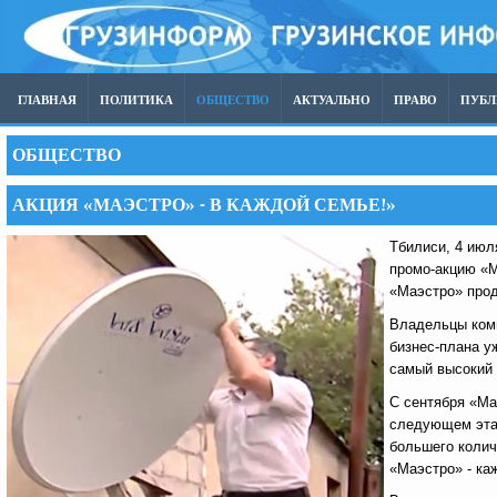
ГЛАВНАЯ
ПОЛИТИКА
ОБЩЕСТВО
АКТУАЛЬНО
ПРАВО
ПУБ
ОБЩЕСТВО
АКЦИЯ «МАЭСТРО» - В КАЖДОЙ СЕМЬЕ!»
Тбилиси, 4 июл
промо-акцию «М
«Маэстро» прод
Владельцы комп
бизнес-плана у
самый высокий 
С сентября «Ма
следующем этап
большего колич
«Маэстро» - ка