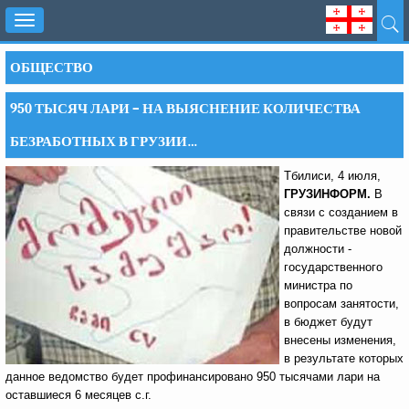
Toggle
navigation
ОБЩЕСТВО
950 ТЫСЯЧ ЛАРИ – НА ВЫЯСНЕНИЕ КОЛИЧЕСТВА
БЕЗРАБОТНЫХ В ГРУЗИИ…
Тбилиси, 4 июля,
ГРУЗИНФОРМ.
В
связи с созданием в
правительстве новой
должности -
государственного
министра по
вопросам занятости,
в бюджет будут
внесены изменения,
в результате которых
данное ведомство будет профинансировано 950 тысячами лари на
оставшиеся 6 месяцев с.г.