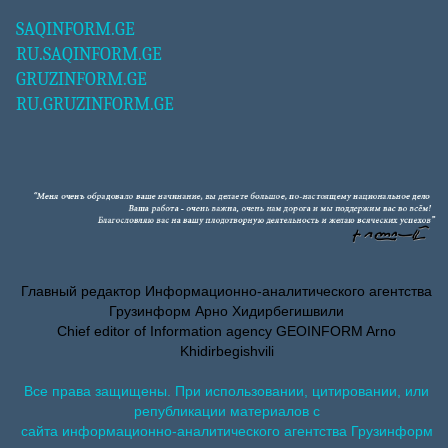
SAQINFORM.GE
RU.SAQINFORM.GE
GRUZINFORM.GE
RU.GRUZINFORM.GE
Главный редактор Информационно-аналитического агентства
Грузинформ Арно Хидирбегишвили
Chief editor of Information agency GEOINFORM Arno
Khidirbegishvili
Все права защищены. При использовании, цитировании, или
републикации материалов с
сайта информационно-аналитического агентства Грузинформ