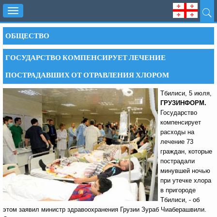
Toggle
navigation
ОБЩЕСТВО
ГОСУДАРСТВО КОМПЕНСИРУЕТ ЛЕЧЕНИЕ
ПОСТРАДАВШИХ ОТ ОТРАВЛЕНИЯ ХЛОРОМ
Тбилиси, 5 июля,
ГРУЗИНФОРМ.
Государство
компенсирует
расходы на
лечение 73
граждан, которые
пострадали
минувшей ночью
при утечке хлора
в пригороде
Тбилиси, - об
этом заявил министр здравоохранения Грузии Зураб Чиаберашвили.