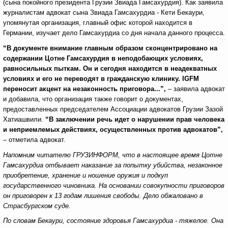
(сына покойного президента Грузии Звиада Гамсахурдия). Как заявила
журналистам адвокат сына Звиада Гамсахурдиа - Кети Бекаури,
упомянутая организация, главный офис которой находится в
Германии, изучает дело Гамсахурдиа со дня начала данного процесса.
“В документе внимание главным образом сконцентрировано на
содержании Цотне Гамсахурдия в неподобающих условиях,
равносильных пыткам. Он и сегодня находится в неадекватных
условиях и его не переводят в гражданскую клинику. IGFM
переносит акцент на незаконность приговора...”,
– заявила адвокат
и добавила, что организация также говорит о документах,
предоставленных председателем Ассоциации адвокатов Грузии Зазой
Хатиашвили.
“В заключении речь идет о нарушении прав человека
и неприемлемых действиях, осуществленных против адвокатов”,
– отметила адвокат.
Напомним читателю ГРУЗИНФОРМ, что в настоящее время Цотне
Гамсахурдиа отбывает наказание за попытку убийства, незаконное
приобретение, хранение и ношение оружия и подкуп
государственного чиновника. На основании совокупности приговоров
он приговорен к 13 годам лишения свободы. Дело обжаловано в
Страсбургском суде.
По словам Бекаури, состояние здоровья Гамсахурдиа - тяжелое. Она