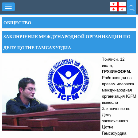
Toggle
navigation
ОБЩЕСТВО
ЗАКЛЮЧЕНИЕ МЕЖДУНАРОДНОЙ ОРГАНИЗАЦИИ ПО
ДЕЛУ ЦОТНЕ ГАМСАХУРДИА
Тбилиси, 12
июля,
ГРУЗИНФОРМ.
Работающая по
правам человека
международная
организация IGFM
вынесла
Заключение по
Делу
заключенного
Цотне
Гамсахурдиа