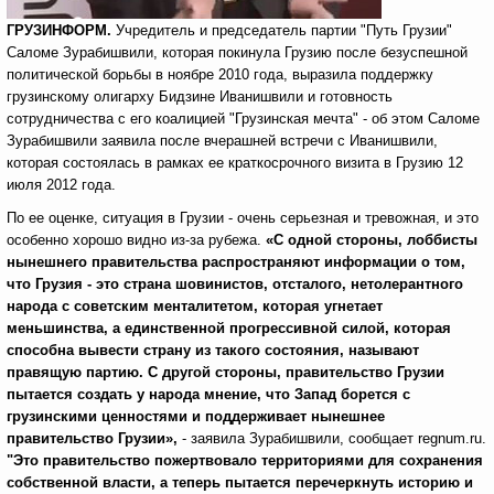
ГРУЗИНФОРМ.
Учредитель и председатель партии "Путь Грузии"
Саломе Зурабишвили, которая покинула Грузию после безуспешной
политической борьбы в ноябре 2010 года, выразила поддержку
грузинскому олигарху Бидзине Иванишвили и готовность
сотрудничества с его коалицией "Грузинская мечта" - об этом Саломе
Зурабишвили заявила после вчерашней встречи с Иванишвили,
которая состоялась в рамках ее краткосрочного визита в Грузию 12
июля 2012 года.
По ее оценке, ситуация в Грузии - очень серьезная и тревожная, и это
особенно хорошо видно из-за рубежа.
«С одной стороны, лоббисты
нынешнего правительства распространяют информации о том,
что Грузия - это страна шовинистов, отсталого, нетолерантного
народа с советским менталитетом, которая угнетает
меньшинства, а единственной прогрессивной силой, которая
способна вывести страну из такого состояния, называют
правящую партию. С другой стороны, правительство Грузии
пытается создать у народа мнение, что Запад борется с
грузинскими ценностями и поддерживает нынешнее
правительство Грузии»,
- заявила Зурабишвили, сообщает regnum.ru.
"Это правительство пожертвовало территориями для сохранения
собственной власти, а теперь пытается перечеркнуть историю и