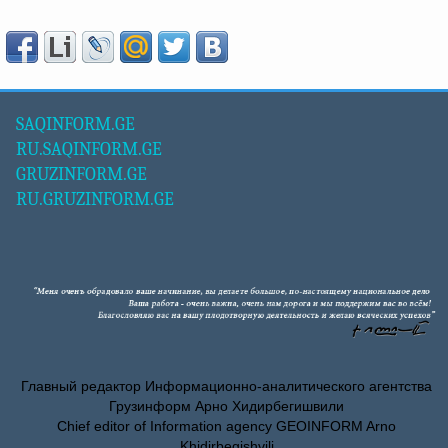
SAQINFORM.GE
RU.SAQINFORM.GE
GRUZINFORM.GE
RU.GRUZINFORM.GE
Главный редактор Информационно-аналитического агентства
Грузинформ Арно Хидирбегишвили
Chief editor of Information agency GEOINFORM Arno
Khidirbegishvili