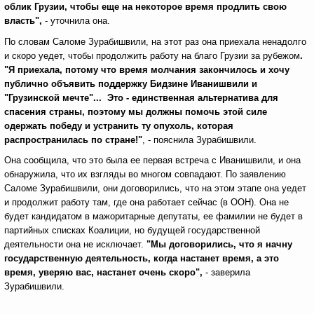
облик Грузии, чтобы еще на некоторое время продлить свою
власть",
- уточнила она.
По словам Саломе Зурабишвили, на этот раз она приехала ненадолго
и скоро уедет, чтобы продолжить работу на благо Грузии за рубежом
.
"Я приехала, потому что время молчания закончилось и хочу
публично объявить поддержку Бидзине Иванишвили и
"Грузинской мечте"... Это - единственная альтернатива для
спасения страны, поэтому мы должны помочь этой силе
одержать победу и устранить ту опухоль, которая
распространилась по стране!"
, - пояснила Зурабишвили.
Она сообщила, что это была ее первая встреча с Иванишвили, и она
обнаружила, что их взгляды во многом совпадают. По заявлению
Саломе Зурабишвили, они договорились, что на этом этапе она уедет
и продолжит работу там, где она работает сейчас (в ООН). Она не
будет кандидатом в мажоритарные депутаты, ее фамилии не будет в
партийных списках Коалиции, но будущей государственной
деятельности она не исключает.
"Мы договорились, что я начну
государственную деятельность, когда настанет время, а это
время, уверяю вас, настанет очень скоро",
- заверила
Зурабишвили.