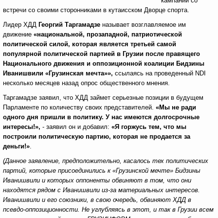
кампании со
встречи со своими сторонниками в кутаисском Дворце спорта.
Лидер ХДД
Георгий Таргамадзе
называет возглавляемое им
движение
«национальной, прозападной, патриотической
политической силой, которая является третьей самой
популярной политической партией в Грузии после правящего
Национального движения и оппозиционной коалиции Бидзины
Иванишвили «Грузинская мечта»»,
ссылаясь на проведенный NDI
несколько месяцев назад опрос общественного мнения.
Таргамадзе заявил, что ХДД займет серьезные позиции в будущем
Парламенте по количеству своих представителей.
«Мы не ради
одного дня пришли в политику. У нас имеются долгосрочные
интересы!»,
- заявил он и добавил:
«Я горжусь тем, что мы
построили политическую партию, которая не продается за
деньги!»
.
(Данное заявление, предположительно, касалось тех политических
партий, которые присоединились к «Грузинской мечте» Бидзины
Иванишвили и которых оппоненты обвиняют в том, что они
находятся рядом с Иванишвили из-за материальных интересов.
Иванишвили и его союзники, в свою очередь, обвиняют ХДД в
псевдо-оппозиционности. Не углубляясь в этот, и так в Грузии всем