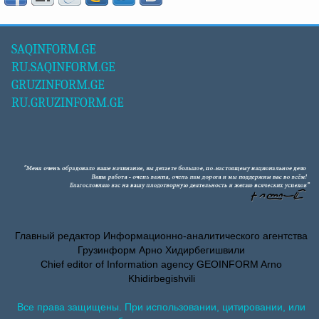
SAQINFORM.GE
RU.SAQINFORM.GE
GRUZINFORM.GE
RU.GRUZINFORM.GE
Главный редактор Информационно-аналитического агентства
Грузинформ Арно Хидирбегишвили
Chief editor of Information agency GEOINFORM Arno
Khidirbegishvili
Все права защищены. При использовании, цитировании, или