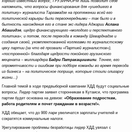
хорошо известный вопрос, ГРУЗИНФОРМ лишь позволит себе
напомнить, что вопросы финансирования для «ушедшего в
политику» журналиста Таргамадзе на протяжении всей его
политической карьеры были первоочередными – так было и в
бытность нахождения его в стане экс-лидера Аджарии
Аслана
Абашидзе
, щедро финансирующего «молодого и перспективного
политика»; и потом, после перехода в команду Шеварднадзе и
создания своей, укомплектованной коллегами по журналистскому
цеху партии (за что её прозвали «Партией журналистов»),
«построенной» благодаря щедрости покойного грузинского
мецената – миллиардера
Бадри Патракацишвили
. Точнее, его
опрометчивости и ошибкам при подборе команды во время перехода
из бизнеса – на политическое поприще, которые стоили олигарху
жизни…)
Главной темой в ходе предвыборной кампании ХДД будут социальные
вопросы. Лидер партии заявил сторонникам в Кутаиси, что программа
партии будет основана на девизе:
«Образование подросткам,
работа родителям и почет гражданам в возрасте!».
ХДД обещает, что до 900 лари увеличатся зарплаты учителей и
сократятся коммунальные налоги.
Урегулирование проблемы безработицы лидер ХДД увязал с