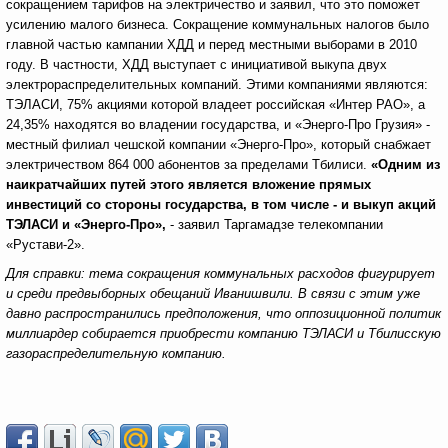
сокращением тарифов на электричество и заявил, что это поможет
усилению малого бизнеса. Сокращение коммунальных налогов было
главной частью кампании ХДД и перед местными выборами в 2010
году. В частности, ХДД выступает с инициативой выкупа двух
электрораспределительных компаний. Этими компаниями являются:
ТЭЛАСИ, 75% акциями которой владеет российская «Интер РАО», а
24,35% находятся во владении государства, и «Энерго-Про Грузия» -
местный филиал чешской компании «Энерго-Про», который снабжает
электричеством 864 000 абонентов за пределами Тбилиси.
«Одним из
наикратчайших путей этого является вложение прямых
инвестиций со стороны государства, в том числе - и выкуп акций
ТЭЛАСИ и «Энерго-Про»,
- заявил Таргамадзе телекомпании
«Рустави-2».
Для справки: тема сокращения коммунальных расходов фигурирует
и среди предвыборных обещаний Иванишвили. В связи с этим уже
давно распространились предположения, что оппозиционной политик
миллиардер собирается приобрести компанию ТЭЛАСИ и Тбилисскую
газораспределительную компанию.