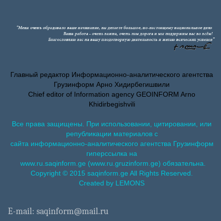
Главный редактор Информационно-аналитического агентства
Грузинформ Арно Хидирбегишвили
Chief editor of Information agency GEOINFORM Arno
Khidirbegishvili
Все права защищены. При использовании, цитировании, или
републикации материалов с
сайта информационно-аналитического агентства Грузинформ
гиперссылка на
www.ru.saqinform.ge (www.ru.gruzinform.ge) обязательна.
Copyright © 2015 saqinform.ge All Rights Reserved.
Created by LEMONS
E-mail: saqinform@mail.ru