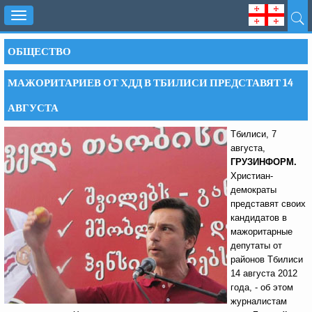
Toggle
navigation
ОБЩЕСТВО
МАЖОРИТАРИЕВ ОТ ХДД В ТБИЛИСИ ПРЕДСТАВЯТ 14
АВГУСТА
Тбилиси, 7
августа,
ГРУЗИНФОРМ.
Христиан-
демократы
представят своих
кандидатов в
мажоритарные
депутаты от
районов Тбилиси
14 августа 2012
года, - об этом
журналистам