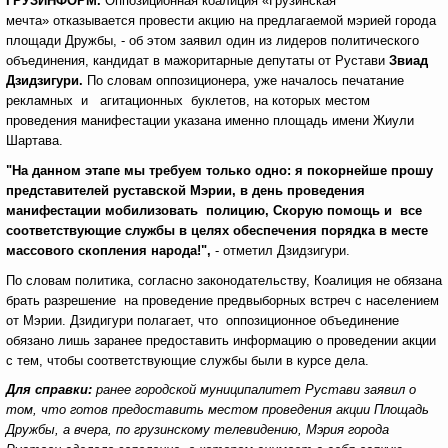
ГРУЗИНФОРМ.
Оппозиционная коалиция «Грузинская
мечта»
отказывается провести акцию на предлагаемой мэрией города
площади Дружбы, - об этом заявил один из лидеров политического
объединения, кандидат в мажоритарные депутаты от Рустави
Звиад
Дзидзигури.
По словам оппозиционера, уже началось печатание
рекламных и агитационных буклетов, на которых местом
проведения манифестации указана именно площадь имени Жиули
Шартава.
"На данном этапе мы требуем только одно: я покорнейше прошу
представителей руставской Мэрии, в день проведения
манифестации мобилизовать полицию, Скорую помощь и все
соответствующие службы в целях обеспечения порядка в месте
массового скопления народа!",
- отметил Дзидзигури.
По словам политика, согласно законодательству, Коалиция не обязана
брать разрешение на проведение предвыборных встреч с населением
от Мэрии. Дзидигури полагает, что оппозиционное объединение
обязано лишь заранее предоставить информацию о проведении акции
с тем, чтобы соответствующие службы были в курсе дела.
Для справки:
ранее городской муниципалитет Рустави заявил о
том, что готов предоставить местом проведения акции Площадь
Дружбы, а вчера, по грузинскому телевидению, Мэрия города