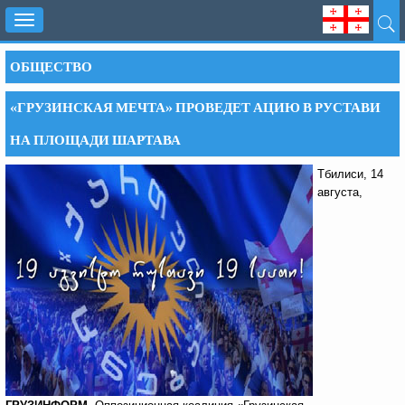
Toggle
navigation
ОБЩЕСТВО
«ГРУЗИНСКАЯ МЕЧТА» ПРОВЕДЕТ АЦИЮ В РУСТАВИ
НА ПЛОЩАДИ ШАРТАВА
Тбилиси, 14
августа,