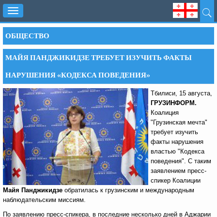
Toggle
navigation
ОБЩЕСТВО
МАЙЯ ПАНДЖИКИДЗЕ ТРЕБУЕТ ИЗУЧИТЬ ФАКТЫ
НАРУШЕНИЯ «КОДЕКСА ПОВЕДЕНИЯ»
Тбилиси, 15 августа,
ГРУЗИНФОРМ.
Коалиция
"Грузинская мечта"
требует изучить
факты нарушения
властью "Кодекса
поведения". С таким
заявлением пресс-
спикер Коалиции
Майя Панджикидзе
обратилась к грузинским и международным
наблюдательским миссиям.
По заявлению пресс-спикера, в последние несколько дней в Аджарии