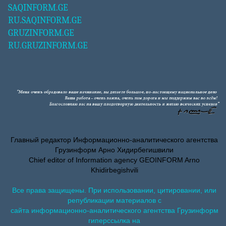
SAQINFORM.GE
RU.SAQINFORM.GE
GRUZINFORM.GE
RU.GRUZINFORM.GE
Главный редактор Информационно-аналитического агентства
Грузинформ Арно Хидирбегишвили
Chief editor of Information agency GEOINFORM Arno
Khidirbegishvili
Все права защищены. При использовании, цитировании, или
републикации материалов с
сайта информационно-аналитического агентства Грузинформ
гиперссылка на