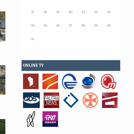
17
18
19
20
21
22
23
24
25
26
27
28
29
30
31
ONLINE TV