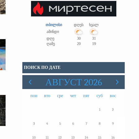
თბილისი
დღეს
ხვალ
ამინდი
დღე
30
31
ღამე
20
19
ПОИСК ПО ДАТЕ
АВГУСТ 2026
пон
вто
сре
чет
пят
суб
вос
1
2
3
4
5
6
7
8
9
10
11
12
13
14
15
16