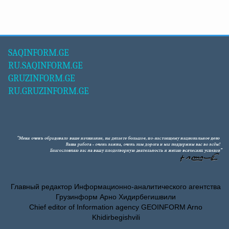
SAQINFORM.GE
RU.SAQINFORM.GE
GRUZINFORM.GE
RU.GRUZINFORM.GE
Главный редактор Информационно-аналитического агентства
Грузинформ Арно Хидирбегишвили
Chief editor of Information agency GEOINFORM Arno
Khidirbegishvili