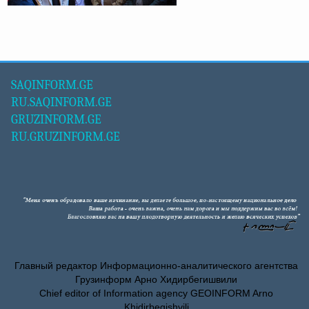
SAQINFORM.GE
RU.SAQINFORM.GE
GRUZINFORM.GE
RU.GRUZINFORM.GE
Главный редактор Информационно-аналитического агентства
Грузинформ Арно Хидирбегишвили
Chief editor of Information agency GEOINFORM Arno
Khidirbegishvili