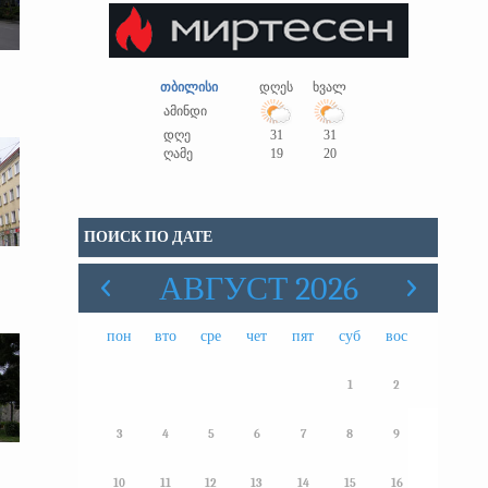
თბილისი
დღეს
ხვალ
ამინდი
დღე
31
31
ღამე
19
20
ПОИСК ПО ДАТЕ
АВГУСТ 2026
пон
вто
сре
чет
пят
суб
вос
1
2
3
4
5
6
7
8
9
10
11
12
13
14
15
16