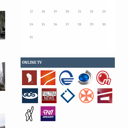
17
18
19
20
21
22
23
24
25
26
27
28
29
30
31
ONLINE TV