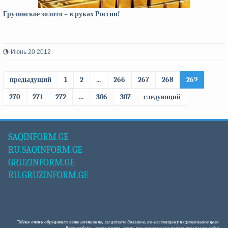
Грузинское золото – в руках России!
Июнь 20 2012
предыдущий
1
2
...
266
267
268
269
270
271
272
...
306
307
следующий
SAQINFORM.GE
RU.SAQINFORM.GE
GRUZINFORM.GE
RU.GRUZINFORM.GE