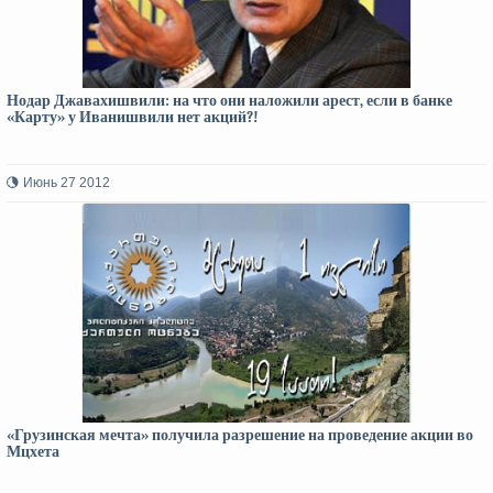
Нодар Джавахишвили: на что они наложили арест, если в банке
«Карту» у Иванишвили нет акций?!
Июнь 27 2012
«Грузинская мечта» получила разрешение на проведение акции во
Мцхета