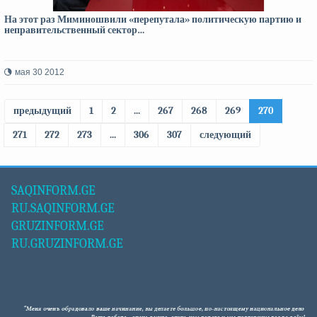
На этот раз Миминошвили «перепутала» политическую партию и
неправительственный сектор…
мая 30 2012
предыдущий
1
2
...
267
268
269
270
271
272
273
...
306
307
следующий
SAQINFORM.GE
RU.SAQINFORM.GE
GRUZINFORM.GE
RU.GRUZINFORM.GE