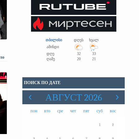
თბილისი
დღეს
ხვალ
ამინდი
დღე
32
33
ло
ღამე
20
21
по
ой
ПОИСК ПО ДАТЕ
АВГУСТ 2026
пон
вто
сре
чет
пят
суб
вос
1
2
3
4
5
6
7
8
9