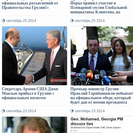
официальных разъяснений от
Йорке принял участие в
Правительства Грузии!»
Пленарной сессии Глобальной
инициативы Клинтона, на
которой международные лидеры,
представители бизнес-кругов и
сентябрь 25 2014
сентябрь 25 2014
гражданского общества
обсуждают глобальные вызовы
Секретарь Армии США Джон
Премьер-министр Грузии
Макхью прибыл в Грузию с
Ираклий Гарибашвили побывае
официальным визитом
на официальном обеде, который
будет дан от имени президента
Украины Петра Порошенко
сентябрь 23 2014
сентябрь 23 2014