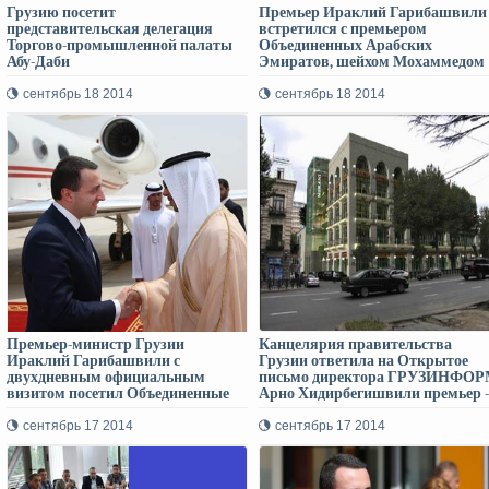
Грузию посетит
Премьер Ираклий Гарибашвили
представительская делегация
встретился с премьером
Торгово-промышленной палаты
Объединенных Арабских
Абу-Даби
Эмиратов, шейхом Мохаммедом
Бин Рашид аль Мактумом
сентябрь 18 2014
сентябрь 18 2014
Премьер-министр Грузии
Канцелярия правительства
Ираклий Гарибашвили с
Грузии ответила на Открытое
двухдневным официальным
письмо директора ГРУЗИНФО
визитом посетил Объединенные
Арно Хидирбегишвили премьер -
Арабские Эмираты
министру Грузии Ираклию
Гарибашвили через два дня!
сентябрь 17 2014
сентябрь 17 2014