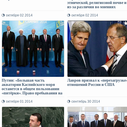
этнической, религиозной почве и
из-за различия во мнениях
совершенно неприемлема»
октября 02 2014
октября 02 2014
Путин: «Большая часть
Лавров призвал к «перезагрузке
акватории Каспийского моря
отношений России и США
останется в общем пользовании
«пятёрки». Право пребывания на
Каспийском море имеют
вооружённые силы
октября 01 2014
сентябрь 30 2014
исключительно прибрежных
стран. Такой режим сложился
здесь исторически и мы не
собираемся его менять»