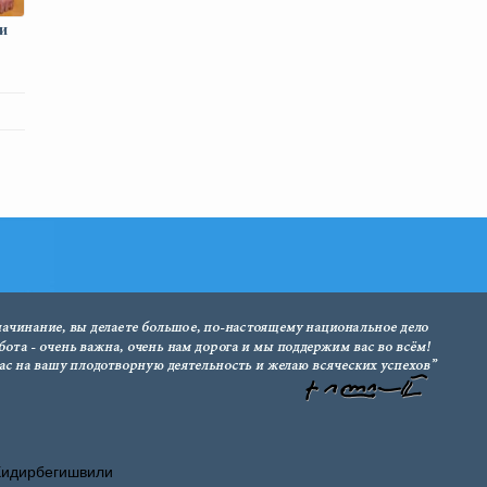
и
Хидирбегишвили