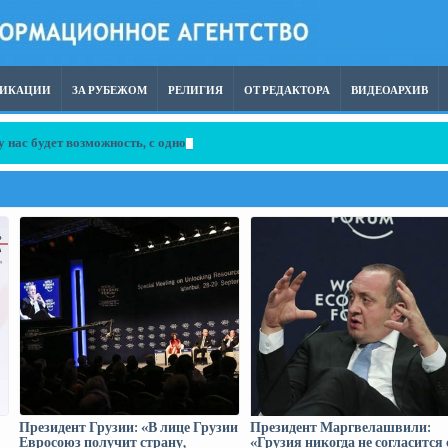
ЛИКАЦИИ
ЗА РУБЕЖОМ
РЕЛИГИЯ
ОТ РЕДАКТОРА
ВИДЕОАРХИВ
с будет возможность, с одной стороны, чтобы порт находился в грузинск
Президент Грузии: «В лице Грузии
Президент Маргвелашвили:
Евросоюз получит страну,
«Грузия никогда не согласится 