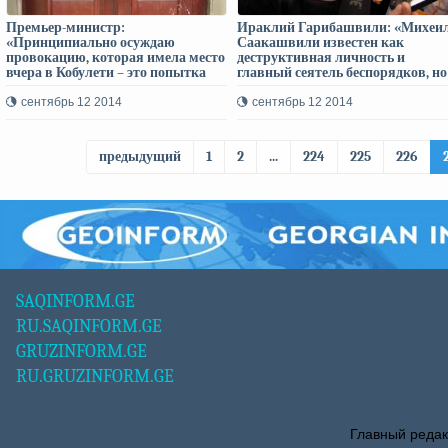
Премьер-министр:
Ираклий Гарибашвили: «Михеи
«Принципиально осуждаю
Саакашвили известен как
провокацию, которая имела место
деструктивная личность и
вчера в Кобулети – это попытка
главный сеятель беспорядков, но
посеять религиозную
говорю во всеуслышание, что
непримиримость и
государство будет беспощадным 
сентябрь 12 2014
сентябрь 12 2014
противостояние по религиозному
отношении тех, кто в какой бы т
признаку, чего государство не
ни было форме осмелится на
допустит!»
деструктивные действия!»
предыдущий
1
2
...
224
225
226
SAQINFORM.GE
RU.SAQINFORM.GE
GRUZINFORM.GE
RU.GRUZINFORM.GE
Главный редак