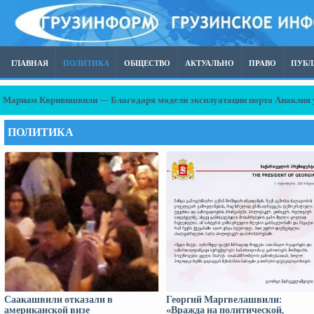
ГЛАВНАЯ
ПОЛИТИКА
ОБЩЕСТВО
АКТУАЛЬНО
ПРАВО
ПУБ
Мариам Квривишвили — Благодаря модели эксплуатации порта Анаклия у на
ПОЛИТИКА
Саакашвили отказали в
Георгий Маргвелашвили:
американской визе
«Вражда на политической,