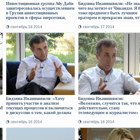
Инвестиционная группа Абу-Даби
Бидзина Иванишвили: «Не зна
заинтересовалась осуществлением
чего вы хотите от Чикаидзе. Я 
в Грузии инвестиционных
тоже предпочел быть лучшим
проектов в сферы энергетики,
оратором и прекрасно знаю, чт
инфраструктуры и сельского
мне до этого очень далеко, что
хозяйства
знал грузинский язык лучше, 
сентябрь 18 2014
сентябрь 17 2014
несчастью, я делаю много
ошибок…»
Бидзина Иванишвили: «Хочу
Бидзина Иванишвили:
принять участие в анализе
«Возможно, случится так, что я
РМ
текущих процессов и включиться
действительно, стану
в дискуссию о том, какой должна
телеведущим и журналистом»
быть стратегия развития
грузинского общества»
сентябрь 16 2014
сентябрь 16 2014