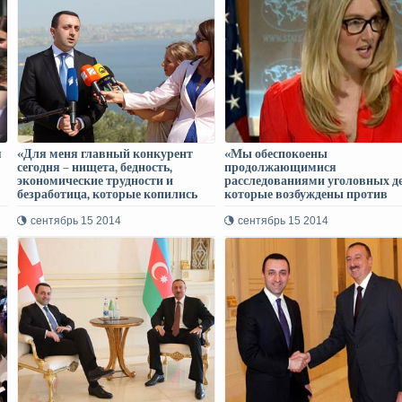
я
«Для меня главный конкурент
«Мы обеспокоены
сегодня – нищета, бедность,
продолжающимися
экономические трудности и
расследованиями уголовных де
безработица, которые копились
которые возбуждены против
годами!» - комментарий Ираклия
представителей оппозиции!» -
Гарибашвили на интервью
заявление Государственного
сентябрь 15 2014
сентябрь 15 2014
бывшего премьер-министра
департамента США по поводу
Бидзины Иванишвили
ситуации в Грузии