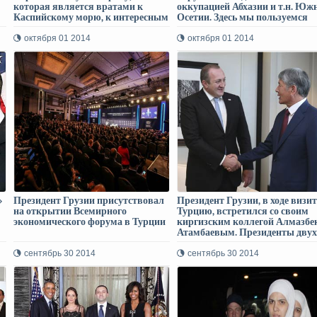
которая является вратами к
оккупацией Абхазии и т.н. Юж
Каспийскому морю, к интересным
Осетии. Здесь мы пользуемся
рынкам Азии, у которой очень
большой поддержкой турецких
гибкая, либеральная налоговая
властей»
октября 01 2014
октября 01 2014
система для бизнеса»
»
Президент Грузии присутствовал
Президент Грузии, в ходе визит
на открытии Всемирного
Турцию, встретился со своим
экономического форума в Турции
киргизским коллегой Алмазбе
Атамбаевым. Президенты двух
стран сначала встречались оди
на один, а затем - в расширенн
сентябрь 30 2014
сентябрь 30 2014
формате