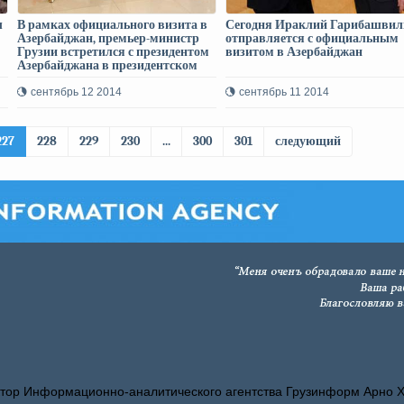
л
В рамках официального визита в
Сегодня Ираклий Гарибашвил
Азербайджан, премьер-министр
отправляется с официальным
Грузии встретился с президентом
визитом в Азербайджан
Азербайджана в президентском
дворце Загульба
в
сентябрь 12 2014
сентябрь 11 2014
о
227
228
229
230
...
300
301
следующий
тор Информационно-аналитического агентства Грузинформ Арно 