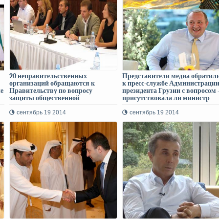
20 неправительственных
Представители медиа обратил
организаций обращаются к
к пресс-службе Администраци
е
Правительству по вопросу
президента Грузии с вопросом 
защиты общественной
присутствовала ли министр
безопасности в Грузии!
иностранных дел Грузии на
двусторонних встречах в рамк
сентябрь 19 2014
сентябрь 19 2014
Уэльсского саммита НАТО?
Администрация отвечает