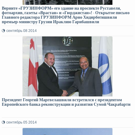
Верните «ГРУЗИНФОРМ» его здание на проспекте Руставели,
фотоархив, газеты «Врастан» и «Гюрджистан»! - Открытое письмо
Главного редактора ГРУЗИНФОРМ Арно Хидирбегишвили
премьер-министру Грузии Ираклию Гарибашвили
сентябрь 08 2014
Президент Георгий Маргвелашвили встретился с президентом
Европейского банка реконструкции и развития Сумой Чакрабарти
сентябрь 05 2014