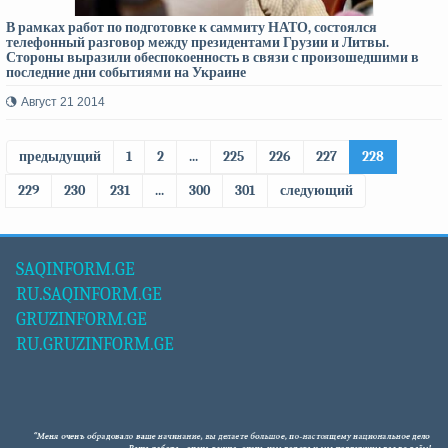
В рамках работ по подготовке к саммиту НАТО, состоялся
телефонный разговор между президентами Грузии и Литвы.
Стороны выразили обеспокоенность в связи с произошедшими в
последние дни событиями на Украине
Август 21 2014
предыдущий
1
2
...
225
226
227
228
229
230
231
...
300
301
следующий
SAQINFORM.GE
RU.SAQINFORM.GE
GRUZINFORM.GE
RU.GRUZINFORM.GE