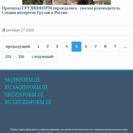
Прогнозы ГРУЗИНФОРМ оправдались - уволен руководитель
Секции интересов Грузии в России
октября 27 2025
предыдущий
1
2
3
4
5
6
7
8
9
...
115
116
следующий
SAQINFORM.GE
RU.SAQINFORM.GE
GRUZINFORM.GE
RU.GRUZINFORM.GE