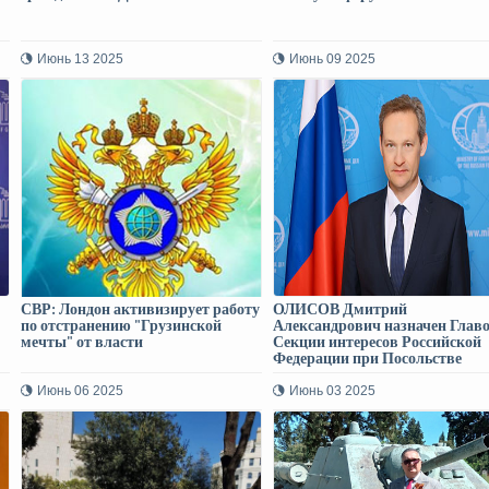
Июнь 13 2025
Июнь 09 2025
СВР: Лондон активизирует работу
ОЛИСОВ Дмитрий
по отстранению "Грузинской
Александрович назначен Глав
мечты" от власти
Секции интересов Российской
Федерации при Посольстве
Швейцарской Конфедерации в
Грузии
Июнь 06 2025
Июнь 03 2025