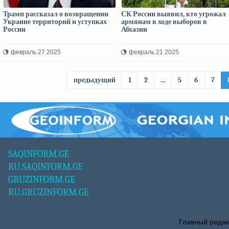
Трамп рассказал о возвращении
СК России выявил, кто угрожал
Украине территорий и уступках
армянам в ходе выборов в
России
Абхазии
февраль 27 2025
февраль 21 2025
предыдущий
1
2
...
5
6
7
SAQINFORM.GE
RU.SAQINFORM.GE
GRUZINFORM.GE
RU.GRUZINFORM.GE
Главный редак