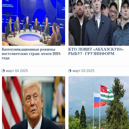
Коммуникационные режимы
КТО ЛОВИТ «АБХАЗСКУЮ»
постсоветских стран: итоги 2024
РЫБУ? - ГРУЗИНФОРМ
года
март 04 2025
март 03 2025