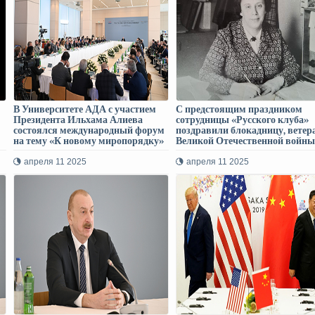
В Университете АДА с участием
С предстоящим праздником
Президента Ильхама Алиева
сотрудницы «Русского клуба»
состоялся международный форум
поздравили блокадницу, ветер
на тему «К новому миропорядку»
Великой Отечественной войны
Лилию Леонидовну Зерекидзе
апреля 11 2025
апреля 11 2025