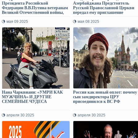
Президента Российской
Азербайджана Предстоятель
Федерации В.В.Путина ветеранам
Русской Православной Церкви
Великой Отечественной войны,
передал ему приглашение
гражданам Грузии
Владимира Путина посетить
Москву 9 мая
мая 09 2025
мая 08 2025
Нана Чарквиани: «УМРИ КАК
Россия как новый оплот: почему
МУЖЧИНА» И ДРУГИЕ
сын замдиректора ЦРУ
СЕМЕЙНЫЕ ЧУДЕСА
присоединился к ВС РФ
апреля 30 2025
апреля 30 2025