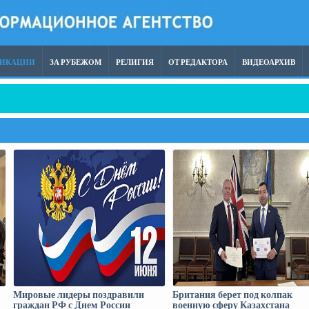
ЛИКАЦИИ
ЗА РУБЕЖОМ
РЕЛИГИЯ
ОТ РЕДАКТОРА
ВИДЕОАРХИВ
 терроризм опаснее восточного
Мировые лидеры поздравили
Британия берет под колпак
граждан РФ с Днем России
военную сферу Казахстана