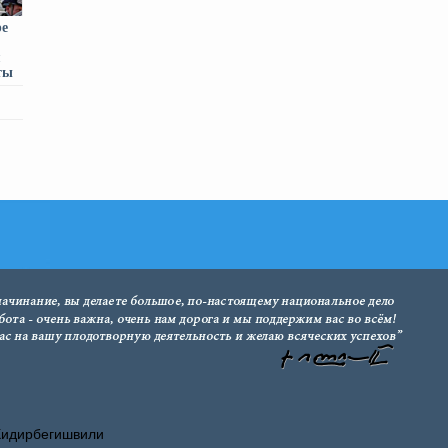
ре
я
ты
Хидирбегишвили