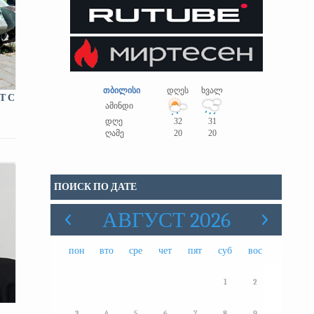
თბილისი
დღეს
ხვალ
Т С
ამინდი
დღე
32
31
ღამე
20
20
ПОИСК ПО ДАТЕ
АВГУСТ 2026
пон
вто
сре
чет
пят
суб
вос
1
2
3
4
5
6
7
8
9