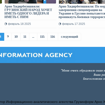
Арно Хидирбегишвили:
Арно Хидирбегишвили: По ме
ГРУЗИНСКИЙ НАРОД ХОЧЕТ
завершения спецоперации на
ИМЕТЬ ОДНОГО ЛИДЕРА И
Украине в Грузию попытаютс
ИМЕТЬ С НИМ
проникнуть боевики-террорис
КОММУНИКАЦИЮ
февраль 18 2025
февраль 17 2025
8
9
10
11
...
115
116
следующий
тор Информационно-аналитического агентства Грузинформ Арно 