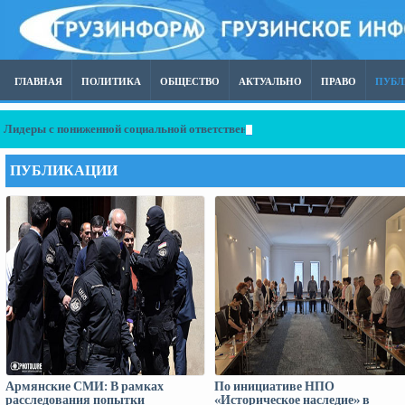
ГЛАВНАЯ
ПОЛИТИКА
ОБЩЕСТВО
АКТУАЛЬНО
ПРАВО
ПУБ
Лидеры с пониженной социальной ответственностью, или почему западный
ПУБЛИКАЦИИ
Армянские СМИ: В рамках
По инициативе НПО
расследования попытки
«Историческое наследие» в