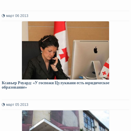
март 06 2013
Ксавьер Роуард: «У госпожи Цулукиани есть юридическое
образование»
март 05 2013