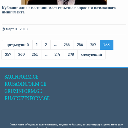
Кублашвили не воспринимает серьезно вопрос его возможного
импичмента
март 01 2013
предыдущий
1
2
...
255
256
257
258
259
260
261
...
297
298
следующий
SAQINFORM.GE
RU.SAQINFORM.GE
GRUZINFORM.GE
RU.GRUZINFORM.GE