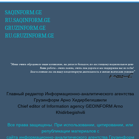
SAQINFORM.GE
RU.SAQINFORM.GE
GRUZINFORM.GE
RU.GRUZINFORM.GE
Главный редактор Информационно-аналитического агентства
Грузинформ Арно Хидирбегишвили
Chief editor of Information agency GEOINFORM Arno
Khidirbegishvili
Все права защищены. При использовании, цитировании, или
републикации материалов с
сайта информационно-аналитического агентства Грузинформ