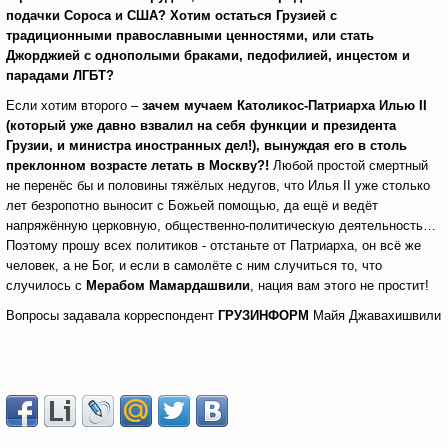
подачки Сороса и США? Хотим остаться Грузией с
традиционными православными ценностями, или стать
Джорджией с однополыми браками, педофилией, инцестом и
парадами ЛГБТ?
Если хотим второго –
зачем мучаем Католикос-Патриарха Илью
II
(который уже давно взвалил на себя функции и президента
Грузии, и министра иностранных дел!), вынуждая его в столь
преклонном возрасте летать в Москву?!
Любой простой смертный
не перенёс бы и половины тяжёлых недугов, что Илья II уже столько
лет безропотно выносит с Божьей помощью, да ещё и ведёт
напряжённую церковную, общественнo-политическую деятельность…
Поэтому прошу всех политиков - отстаньте от Патриарха, он всё же
человек, а не Бог, и если в самолёте с ним случиться то, что
случилось с
Мерабом Мамардашвили
, нация вам этого не простит!
Вопросы задавала корреспондент
ГРУЗИНФОРМ
Майя Джавахишвили