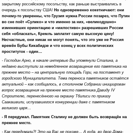
закрытому российскому посольству, как раньше выстраивались в
очередь к посольству США!
Но одновременно кокетничают: они
почему-то уверенны, что Грузия нужна России позарез, что Путин
во сне поёт «Сулико» и что именно за них, «великодушно»
изменивших ориентацию и «милостиво» разрешивших России
себя «обласкать», Кремль заплатит самую высокую цену!
Несчастные, они никак не могут понять, что это уже не Россия
времён Бубы Кикабидзе и что конец у всех политических
проституток - один…
- Господин Арно, в начале интервью Вы упомянули Сталина, а
недавно выступили за немедленное возвращение его памятника на
прежнее место – на центральную площадь Гори, на постамент у
городского Муниципалитета. Тема переноса памятников остаётся
актуальной – как сообщалось, в столичном Собрании инициирован
вопрос возвращения на прежнее место памятника Давиду
IV
Строителю, перенесённого на окраину Тбилиси по приказу
Саакашвили, испугавшегося конкуренции даже с памятником
великого царя…
- Я передумал. Памятник Сталину не должен быть возвращён на
прежнее место.
- Как передумали?! Это на Вас не похоже… А куда, во двор Дома-