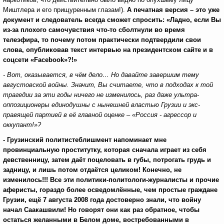
Миштлера и его прищуренным глазам!).
А печатная версия – это уже
документ и следователь всегда сможет спросить: «Ладно, если Вы
из-за плохого самочувствия что-то сболтнули во время
телеэфира, то почему потом практически подтвердили свои
слова, опубликовав текст интервью на президентском сайте и в
соцсети «
Facebook
»?!»
- Вот, оказывается, в чём дело… Но давайте завершим тему
августовской войны. Значит, Вы считаете, что в подходах к той
трагедии за эти годы ничего не изменилось, раз даже ультра-
оппозиционеры единодушны с нынешней властью Грузии и экс-
правящей партией в её главной оценке – «Россия - агрессор и
оккупант
!
»?
- Грузинский политистеблишмент напоминает мне
провинциальную проститутку, которая сначала играет из себя
девственницу, затем даёт поцеловать в губы, потрогать грудь и
задницу, и лишь потом отдаётся целиком! Конечно, не
изменилось!!! Все эти политики-политологи-журналисты и прочие
аферисты, гораздо более осведомлённые, чем простые граждане
Грузии, ещё 7 августа 2008 года достоверно знали, что войну
начал Саакашвили! Но говорят они как раз обратное, чтобы
остаться желанными в Белом доме, востребованными в