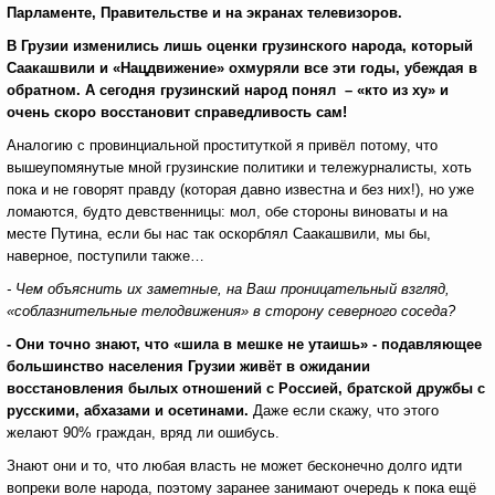
Парламенте, Правительстве и на экранах телевизоров.
В Грузии изменились лишь оценки грузинского народа, который
Саакашвили и «Нацдвижение» охмуряли все эти годы, убеждая в
обратном. А сегодня грузинский народ понял – «кто из ху» и
очень скоро восстановит справедливость сам!
Аналогию с провинциальной проституткой я привёл потому, что
вышеупомянутые мной грузинские политики и тележурналисты, хоть
пока и не говорят правду (которая давно известна и без них!), но уже
ломаются, будто девственницы: мол, обе стороны виноваты и на
месте Путина, если бы нас так оскорблял Саакашвили, мы бы,
наверное, поступили также…
- Чем объяснить их заметные, на Ваш проницательный взгляд,
«соблазнительные телодвижения» в сторону северного соседа?
- Они точно знают, что «шила в мешке не утаишь» - подавляющее
большинство населения Грузии живёт в ожидании
восстановления былых отношений с Россией, братской дружбы с
русскими, абхазами и осетинами.
Даже если скажу, что этого
желают 90% граждан, вряд ли ошибусь.
Знают они и то, что любая власть не может бесконечно долго идти
вопреки воле народа, поэтому заранее занимают очередь к пока ещё