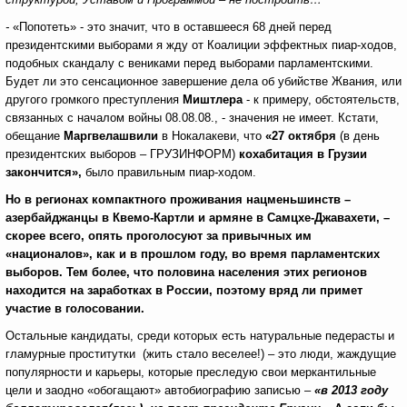
-
«Попотеть» - это значит, что в оставшееся 68 дней перед
президентскими выборами я жду от Коалиции эффектных пиар-ходов,
подобных скандалу с вениками перед выборами парламентскими.
Будет ли это сенсационное завершение дела об убийстве Жвания, или
другого громкого преступления
Миштлера
- к примеру, обстоятельств,
связанных с началом войны 08.08.08., - значения не имеет. Кстати,
обещание
Маргвелашвили
в Нокалакеви, что
«27 октября
(в день
президентских выборов – ГРУЗИНФОРМ)
кохабитация в Грузии
закончится»,
было правильным пиар-ходом.
Но
в регионах компактного проживания нацменьшинств –
азербайджанц
ы
в Квемо-Картли и армяне в Самцхе-Джавахети, –
скорее всего, опять проголосуют за привычных им
«националов», как и в прошлом году, во время парламентских
выборов. Тем более, что половина населения этих регионов
находится на заработках в России, поэтому вряд ли примет
участие в голосовании.
Остальные кандидаты, среди которых есть натуральные педерасты и
гламурные проститутки (жить стало веселее!) – это люди, жаждущие
популярности и карьеры, которые преследую свои меркантильные
цели и заодно «обогащают» автобиографию записью –
«в 2013 году