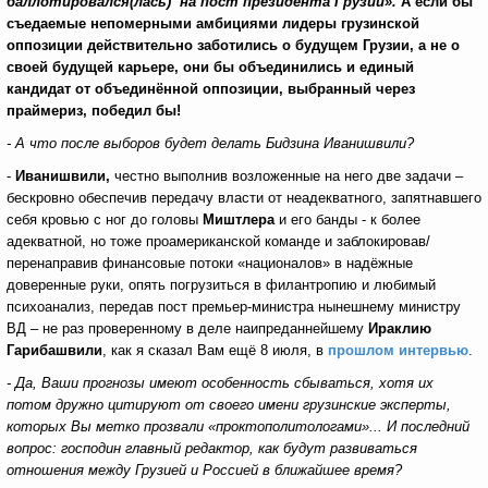
баллотировался(лась) на пост президента Грузии».
А если бы
съедаемые непомерными амбициями лидеры грузинской
оппозиции действительно заботились о будущем Грузии, а не о
своей будущей карьере, они бы объединились и единый
кандидат от объединённой оппозиции, выбранный через
праймериз, победил бы!
- А что после выборов будет делать Бидзина Иванишвили?
-
Иванишвили,
честно выполнив возложенные на него две задачи –
бескровно обеспечив передачу власти от неадекватного, запятнавшего
себя кровью с ног до головы
Миштлера
и его банды - к более
адекватной, но тоже проамериканской команде и заблокировав/
перенаправив финансовые потоки «националов» в надёжные
доверенные руки, опять погрузиться в филантропию и любимый
психоанализ, передав пост премьер-министра нынешнему министру
ВД – не раз проверенному в деле наипреданнейшему
Ираклию
Гарибашвили
, как я сказал Вам ещё 8 июля, в
прошлом интервью
.
- Да, Ваши прогнозы имеют особенность сбываться, хотя их
потом дружно цитируют от своего имени грузинские эксперты,
которых Вы метко прозвали «проктополитологами»... И последний
вопрос: господин главный редактор, как будут развиваться
отношения между Грузией и Россией в ближайшее время?