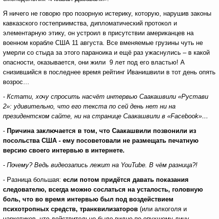
Я ничего не говорю про позорную истерику, которую, нарушив законы
кавказского гостеприимства, дипломатический протокол и
элементарную этику, он устроил в присутствии американцев на
военном корабле США 11 августа. Все вменяемые грузины чуть не
умерли со стыда за этого параноика и ещё раз ужаснулись – в какой
опасности, оказывается, они жили 9 лет под его властью! А
снизившийся в последнее время рейтинг Иванишвили в тот день опять
возрос…
- Кстати, хочу спросить насчёт интервью Саакашвили «Рустави
2»: удивительно, что его текста по сей день нет ни на
президентском сайте, ни на странице Саакашвили в «
Facebook
»…
-
Причина заключается в том, что
Саакашвили позвонили из
посольства США - ему посоветовали не размещать печатную
версию своего интервью в интернете.
- Почему? Ведь видеозапись лежит на
YouTub
е. В чём разница?!
- Разница большая:
если потом придётся давать показания
следователю, всегда можно сослаться на усталость, головную
боль, что во время интервью был под воздействием
психотропных средств, транквилизаторов
(или алкоголя и
наркотиков, что действительно было видно по опухшему лицу