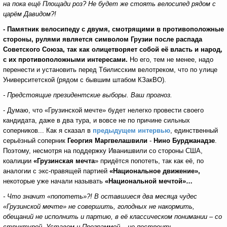
на пока ещё Площади роз? Не будет же стоять велосипед рядом с
царём Давидом?!
- Памятник велосипеду с двумя, смотрящими в противоположные
стороны, рулями является символом Грузии после распада
Советского Союза, так как олицетворяет собой её власть и народ,
с их противоположными интересами.
Но его, тем не менее, надо
перенести и установить перед Тбилисским велотреком, что по улице
Университетской (рядом с бывшим штабом КЗакВО).
- Предстоящие президентские выборы. Ваш прогноз.
- Думаю, что «Грузинской мечте» будет нелегко провести своего
кандидата, даже в два тура, и вовсе не по причине сильных
соперников... Как я сказал в
предыдущем интервью
, единственный
серьёзный соперник
Георгия Маргвелашвили
-
Нино Бурджанадзе
.
Поэтому, несмотря на поддержку Иванишвили со стороны США,
коалиции
«Грузинская мечта
» придётся попотеть, так как её, по
аналогии с экс-правящей партией
«Национальное движение»,
некоторые уже начали называть
«Национальной мечтой»…
- Что значит «попотеть»?! В оставшиеся два месяца чудес
«Грузинской мечте» не совершить, голодных не накормить,
обещаний не исполнить и партию, в её классическом понимании – со
структурой, Уставом и Программой – не построить…