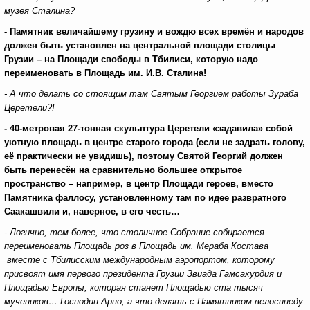
музея Сталина?
- Памятник величайшему грузину и вождю всех времён и народов
должен быть установлен на центральной площади столицы
Грузии – на Площади свободы в Тбилиси, которую надо
переименовать в Площадь им. И.В. Сталина!
- А что делать со стоящим там Святым Георгием работы Зураба
Церетели?!
- 40-метровая 27-тонная скульптура Церетели «задавила» собой
уютную площадь в центре старого города (если не задрать голову,
её практически не увидишь), поэтому Святой Георгий должен
быть перенесён на сравнительно большее открытое
пространство – например, в центр Площади героев, вместо
Памятника фаллосу, установленному там по идее развратного
Саакашвили и, наверное, в его честь…
- Логично, тем более, что столичное Собрание собирается
переименовать Площадь роз в Площадь им. Мераба Костава
вместе с Тбилисским международным аэропортом, которому
присвоят имя первого президента Грузии Звиада Гамсахурдия и
Площадью Европы, которая станет Площадью ста тысяч
мучеников… Господин Арно, а что делать с Памятником велосипеду