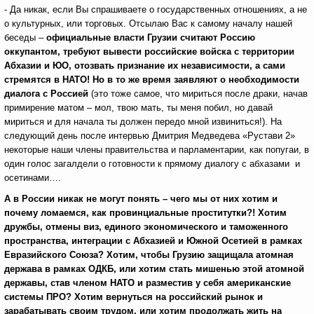
- Да никак, если Вы спрашиваете о государственных отношениях, а не
о культурных, или торговых. Отсылаю Вас к самому началу нашей
беседы –
официальные власти Грузии считают Россию
оккупантом, требуют вывести российские войска с территории
Абхазии и ЮО, отозвать признание их независимости, а сами
стремятся в НАТО! Но в то же время заявляют о необходимости
диалога с Россией
(это тоже самое, что мириться после драки, начав
примирение матом – мол, твою мать, ты меня побил, но давай
мириться и для начала ты должен передо мной извиниться!).
На
следующий день после интервью Дмитрия Медведева «Рустави 2»
некоторые наши члены правительства и парламентарии, как попугаи, в
один голос загалдели о готовности к прямому диалогу с абхазами и
осетинами….
А в России никак не могут понять – чего мы от них хотим и
почему ломаемся, как провинциальные проститутки?! Хотим
дружбы, отмены виз, единого экономического и таможенного
пространства, интеграции с Абхазией и Южной Осетией в рамках
Евразийского Союза? Хотим, чтобы Грузию защищала атомная
держава в рамках ОДКБ, или хотим стать мишенью этой атомной
державы, став членом НАТО и разместив у себя американские
системы ПРО? Хотим вернуться на российский рынок и
зарабатывать своим трудом, или хотим продолжать жить на