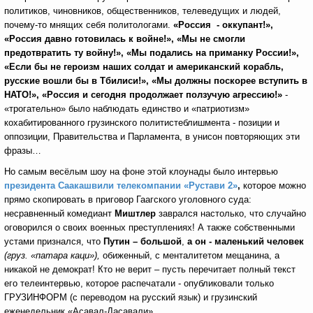
политиков, чиновников, общественников, телеведущих и людей,
почему-то мнящих себя политологами.
«Россия - оккупант!»,
«Россия давно готовилась к войне!», «Мы не смогли
предотвратить ту войну!», «Мы подались на приманку России!»,
«Если бы не героизм наших солдат и американский корабль,
русские вошли бы в Тбилиси!», «Мы должны поскорее вступить в
НАТО!», «Россия и сегодня продолжает ползучую агрессию!»
-
«трогательно» было наблюдать единство и «патриотизм»
кохабитированного грузинского политистеблишмента - позиции и
оппозиции, Правительства и Парламента, в унисон повторяющих эти
фразы…
Но самым весёлым шоу на фоне этой клоунады было интервью
президента Саакашвили телекомпании «Рустави 2»
,
которое можно
прямо скопировать в приговор Гаагского уголовного суда:
несравненный комедиант
Миштлер
заврался настолько, что случайно
оговорился о своих военных преступлениях! А также собственными
устами признался, что
Путин – большой
,
а он -
маленький человек
(груз. «патара каци»),
обиженный, с менталитетом мещанина, а
никакой не демократ! Кто не верит – пусть перечитает полный текст
его телеинтервью, которое распечатали - опубликовали только
ГРУЗИНФОРМ (с переводом на русский язык) и грузинский
еженедельник «Асавал-Дасавали».