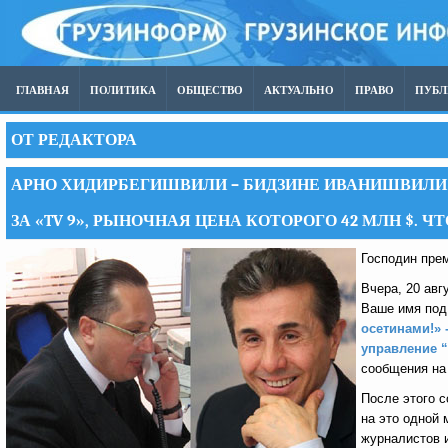
ГЛАВНАЯ
ПОЛИТИКА
ОБЩЕСТВО
АКТУАЛЬНО
ПРАВО
ПУБ
ОТ РЕДАКТОРА
АРНО ХИДИРБЕГИШВИЛИ – БИДЗИНЕ ИВАНИШВИЛИ: 
ЗА «TV 9», РЫНОЧНАЯ ЦЕНА КОТОРОГО 42 МЛН $. 
Господин прем
Вчера, 20 авг
Ваше имя под
осетинами!»
управление “
сообщения на
После этого с
на это одной 
журналистов и