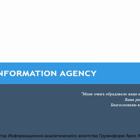
тор Информационно-аналитического агентства Грузинформ Арно 