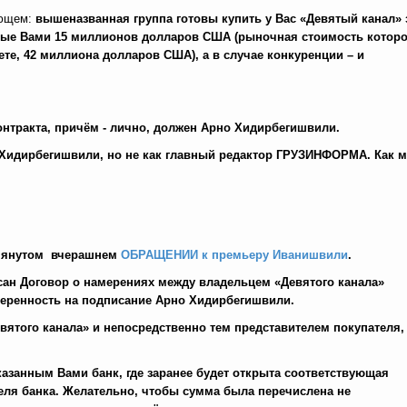
ующем:
вышеназванная группа готовы купить у Вас «Девятый канал» 
ые Вами 15 миллионов долларов США (рыночная стоимость которо
ете, 42 миллиона долларов США), а в случае конкуренции – и
онтракта, причём - лично, должен Арно Хидирбегишвили.
 Хидирбегишвили, но не как главный редактор ГРУЗИНФОРМА. Как 
помянутом вчерашнем
ОБРАЩЕНИИ к премьеру Иванишвили
.
сан Договор о намерениях между владельцем «Девятого канала»
еренность на подписание Арно Хидирбегишвили.
вятого канала» и непосредственно тем представителем покупателя,
казанным Вами банк, где заранее будет открыта соответствующая
еля банка. Желательно, чтобы сумма была перечислена не