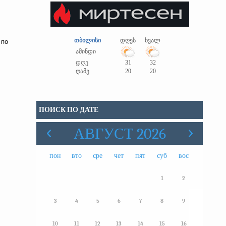
თბილისი
დღეს
ხვალ
 по
ამინდი
დღე
31
32
ღამე
20
20
ПОИСК ПО ДАТЕ
АВГУСТ 2026
пон
вто
сре
чет
пят
суб
вос
1
2
3
4
5
6
7
8
9
10
11
12
13
14
15
16