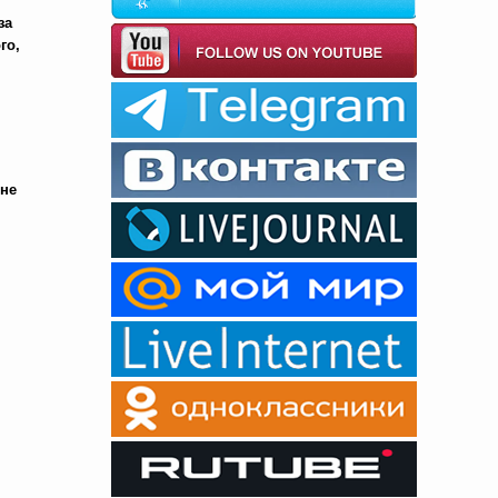
за
го,
мне