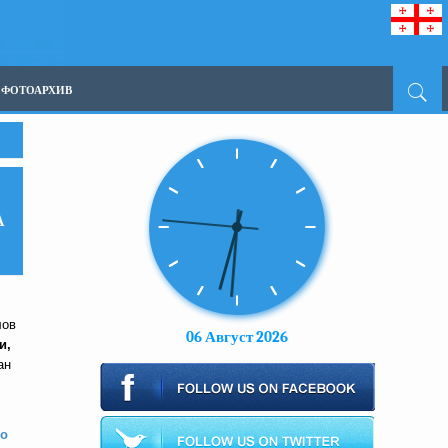
ФОТОАРХИВ
А
лов
06 Август 2026
и,
ан
то