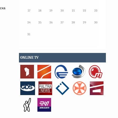
йска
17
18
19
20
21
22
23
24
25
26
27
28
29
30
31
ONLINE TV