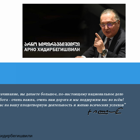
Хидирбегишвили