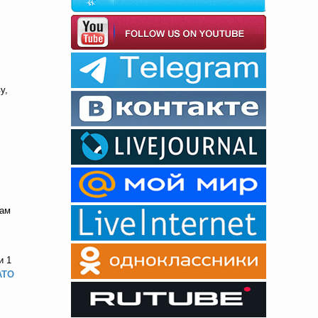
у,
Вам
и
1
АТО