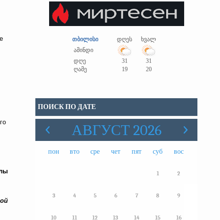
е
თბილისი
დღეს
ხვალ
ამინდი
დღე
31
31
ღამე
19
20
ПОИСК ПО ДАТЕ
го
АВГУСТ 2026
пон
вто
сре
чет
пят
суб
вос
илы
1
2
3
4
5
6
7
8
9
ной
10
11
12
13
14
15
16