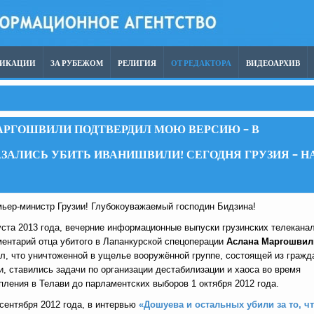
ЛИКАЦИИ
ЗА РУБЕЖОМ
РЕЛИГИЯ
ОТ РЕДАКТОРА
ВИДЕОАРХИВ
АРГОШВИЛИ ПОДТВЕРДИЛ МОЮ ВЕРСИЮ – В
ЗАЛИСЬ УБИТЬ ИВАНИШВИЛИ! СЕГОДНЯ ГРУЗИЯ – Н
мьер-министр Грузии! Глубокоуважаемый господин Бидзина!
уста 2013 года, вечерние информационные выпуски грузинских телекана
ментарий отца убитого в Лапанкурской спецоперации
Аслана Маргошвил
л, что уничтоженной в ущелье вооружённой группе, состоящей из гражд
и, ставились задачи по организации дестабилизации и хаоса во время
ления в Телави до парламентских выборов 1 октября 2012 года.
сентября 2012 года, в интервью
«Дошуева и остальных убили за то, ч