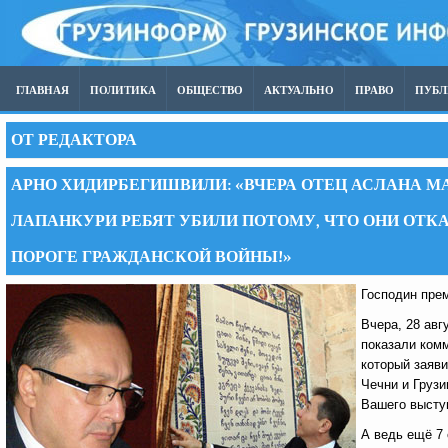
ГЛАВНАЯ
ПОЛИТИКА
ОБЩЕСТВО
АКТУАЛЬНО
ПРАВО
ПУБ
ОТ РЕДАКТОРА
АРНО ХИДИРБЕГИШВИЛИ: «ВЧЕРА ОТЕЦ АСЛАНА М
ЛАПАНКУРИ РЕБЯТ УБИЛИ ПОТОМУ, ЧТО ОНИ ОТКА
ПОРОГЕ ГРАЖДАНСКОЙ ВОЙНЫ!»
Господин пре
Вчера, 28 авг
показали ком
который заяви
Чечни и Грузи
Вашего выступ
А ведь ещё 7 