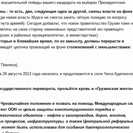
ае внушительной победы вашего кандидата на выборах Президентских.
ы - то есть, две, следующие одна за другой, смены власти на фоне
 где новая власть Мурси не смогла занять чёткую позицию по вопросу
гнута армией). Сегодня добавлю, что новое правительство Грузии тоже н
ривлечь на свою сторону невиновных представителей экс-правящего
дских и районных муниципалитетах, в министерствах).
торые в ближайшее время, по из замыслу, должны перерасти в
риведёт цепочка провокаций на фоне
столкновений с меньшинствами:
 Тбилиси);
 а 26 августа 2013 года начались и продолжаются в селе Чела Адигенско
государственного переворота, прольётся кровь и
«Грузинская мечта»
ь Чрезвычайное положение и позвать на помощь Международные с
нгент ООН
«с целью защиты конституционного порядка и
егических объектов – нефте и газопроводов, дорог, мостов,
ых процессов, инфраструктуры, а также Центральной рефераль
я может быть использована для создания бактериологического