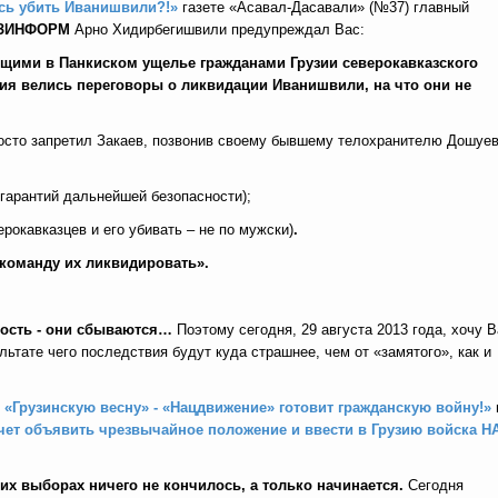
ись убить Иванишвили?!»
газете «Асавал-Дасавали» (№37) главный
ЗИНФОРМ
Арно Хидирбегишвили
предупреждал Вас:
щими в Панкиском ущелье гражданами Грузии северокавказского
ия велись переговоры о ликвидации Иванишвили, на что они не
росто запретил Закаев, позвонив своему бывшему телохранителю Дошуев
 гарантий дальнейшей безопасности);
рокавказцев и его убивать – не по мужски)
.
команду их ликвидировать».
ность - они сбываются…
Поэтому сегодня, 29 августа 2013 года, хочу 
ьтате чего последствия будут куда страшнее, чем от «замятого», как и
 «Грузинскую весну» - «Нацдвижение» готовит гражданскую войну!»
чет объявить чрезвычайное положение и ввести в Грузию войска Н
их выборах ничего не кончилось, а только начинается.
Сегодня