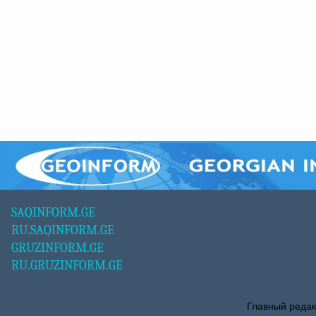
SAQINFORM.GE
RU.SAQINFORM.GE
GRUZINFORM.GE
RU.GRUZINFORM.GE
Главный редак