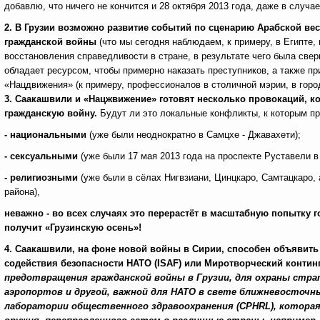
добавлю, что ничего не кончится и 28 октября 2013 года, даже в случ
2.
В Грузии возможно развитие событий по сценарию Арабской весн
гражданской войны
(что мы сегодня наблюдаем, к примеру, в Египте,
восстановления справедливости в стране, в результате чего была свер
обладает ресурсом, чтобы примерно наказать преступников, а также п
«Нацдвижения» (к примеру, профессионалов в столичной мэрии, в горо
3.
Саакашвили и «Нацжвижение» готовят несколько провокаций, ко
гражданскую войну.
Будут ли это локальные конфликты, к которым п
- национальными
(уже были неоднократно в Самцхе - Джавахети);
- сексуальными
(уже были 17 мая 2013 года на проспекте Руставели в
- религиозными
(уже были в сёлах Нигвзиани, Цинцкаро, Самтацкаро,
района),
неважно - во всех случаях это перерастёт в масштабную попытку 
получит «Грузинскую осень»!
4. Саакашвили, на фоне новой войны в Сирии, способен объявит
содействия безопасности
НАТО (ISAF) или Миротворческий конти
предотвращения гражданской войны в Грузии, для охраны страт
аэропортов и другой, важной для НАТО в свете ближневосточн
лаборатории общественного здравоохранения (CPHRL)
, котора