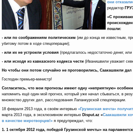
они отказал
редактор
ГРУ
«С проживаю
происхожден
пошли:
- или по соображениям политическим
(им до конца не известным, п
убитому потом в ходе спецоперации);
- или их не устроили условия
(предлагалось недостаточно денег, или
- или исходя из кавказского кодекса чести
(Иванишвили уважает севе
Но чтобы они потом случайно не проговорились, Саакашвили дал 
Господин премьер-министр!
Согласитесь, что мои прогнозы имеют одну «неприятную» особен
напомнить ещё один мой прогноз, который уже начал сбываться, в резул
множество других дел, расследования Лапанкурской спецоперации.
18 февраля 2913 года, в своём интервью
«Грузинская мечта» получит
марта 2013 года, в эксклюзивном интервью
Disput.az
«
Саакашвили хо
в качестве миротворцев!»
я предупреждал, что:
1.
1 октября 2012 года, победой Грузинской мечты» на парламентск