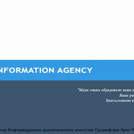
тор Информационно-аналитического агентства Грузинформ Арно 