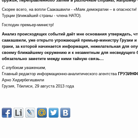
оружия, переправленного затем в различные страны, например -
Скорее всего,
на вопли Саакашвили
- «Маяк демократии – в опасности
Турции (ближайшей страны - члена НАТО).
Господин премьер-министр!
Анализ происходящих событий даёт мне основания утверждать, чт
саакашвили, уже открыто угрожающий премьер-министру Грузии и
грани, за которой начинается информация, нежелательная для оп
своему ближайшему окружению и к незаметным для несведущего б
обязательно заметите между ними тайную связь…
С глубоким уважением,
Главный редактор информационно-аналитического агентства
ГРУЗИНФ
Арно Хидирбегишвили
Грузия, Тбилиси, 29 августа 2013 года