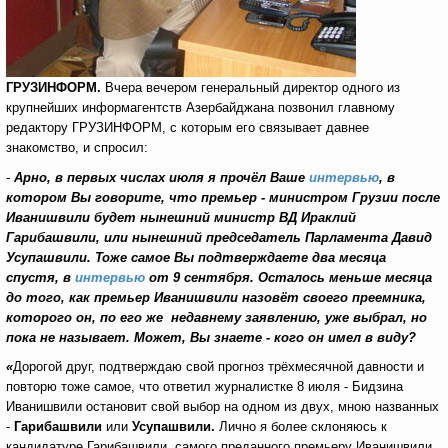
ГРУЗИНФОРМ.
Вчера вечером генеральный директор одного из
крупнейших информагентств Азербайджана позвонил главному
редактору ГРУЗИНФОРМ, с которым его связывает давнее
знакомство, и спросил:
-
Арно, в первых числах июля я прочёл Ваше
интервью
, в
котором Вы говорите, что
премьер - министром Грузии после
Иванишвили будет нынешний
министр ВД Ираклий
Гарибашвили, или нынешний председатель
Парламента Давид
Усупашвили. Тоже самое Вы подтверждаете два месяца
спустя, в
интервью
от 9 сентября. Осталось меньше месяца
до того, как премьер Иванишвили назовёт своего преемника,
которого он, по его же недавнему заявлению, уже выбрал, но
пока не называет. Может, Вы знаете - кого он имел в виду?
«
Дорогой друг, подтверждаю свой прогноз трёхмесячной давности и
повторю тоже самое, что ответил журналистке 8 июля - Бидзина
Иванишвили остановит свой выбор на одном из двух, мною названных
-
Гарибашвили
или
Усупашвили.
Лично я более склоняюсь к
кандидатуре Гарибашвили, самого преданного премьеру Иванишвили,