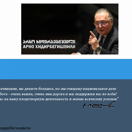
Хидирбегишвили