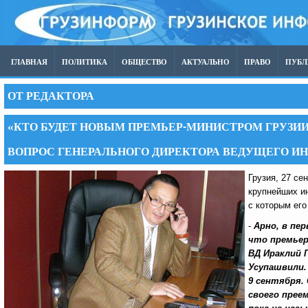
ГЛАВНАЯ
ПОЛИТИКА
ОБЩЕСТВО
АКТУАЛЬНО
ПРАВО
ПУБ
ОТ РЕДАКТОРА
«КТО БУДЕТ НОВЫМ ПРЕМЬЕР-МИНИСТРОМ ГРУЗИИ
ВОПРОС ГЕНЕРАЛЬНОГО ДИРЕКТОРА ВЕДУЩЕГО 
Грузия, 27 се
крупнейших и
с которым его
-
Арно, в пе
что
премьер
ВД Ираклий 
Усупашвили.
9 сентября.
своего преем