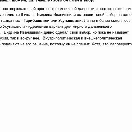
вает. Может, Вы знаете - кого он имел в виду?
, подтверждаю свой прогноз трёхмесячной давности и повторю тоже сам
урналистке 8 июля - Бидзина Иванишвили остановит свой выбор на одн
 названных -
Гарибашвили
или
Усупашвили.
Лично я более склоняюсь 
о Усупашвили - идеальный вариант для мирного дальнейшего
, Бидзина Иванишвили давно сделал свой выбор, но пока не называет
узии, так и вокруг неё. Внутриполитическая и внешнеполитическая
повлияют на его решение, поэтому он не спешит. Хотя, это маловероят