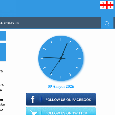
ФОТОАРХИВ
РМ,
те,
09 Август 2026
тр
т
вёт
но