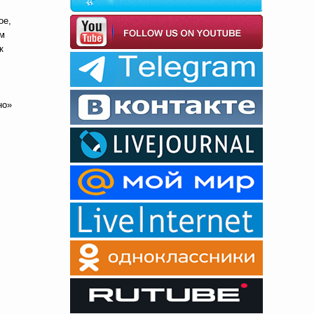
ое,
ом
к
но»