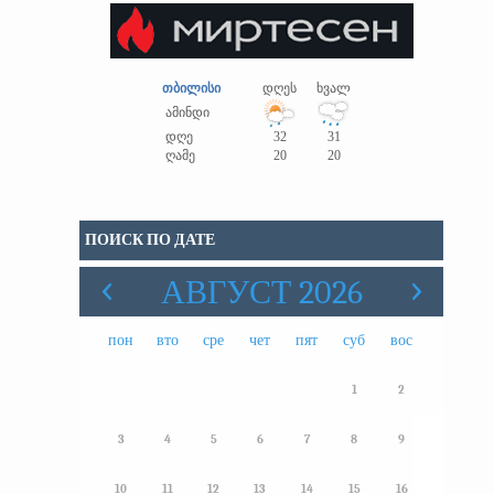
თბილისი
დღეს
ხვალ
ამინდი
დღე
32
31
ღამე
20
20
ПОИСК ПО ДАТЕ
АВГУСТ 2026
пон
вто
сре
чет
пят
суб
вос
1
2
3
4
5
6
7
8
9
10
11
12
13
14
15
16