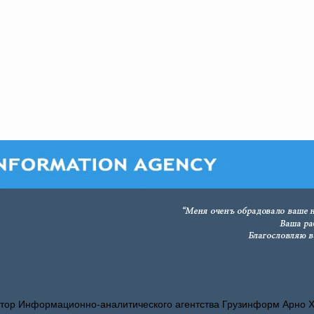
тор Информационно-аналитического агентства Грузинформ Арно 