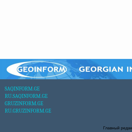
SAQINFORM.GE
RU.SAQINFORM.GE
GRUZINFORM.GE
RU.GRUZINFORM.GE
Главный редак