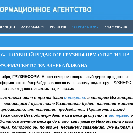
ЛИКАЦИИ
ЗА РУБЕЖОМ
РЕЛИГИЯ
ОТ РЕДАКТОРА
ВИДЕОАРХИВ
?» - ГЛАВНЫЙ РЕДАКТОР ГРУЗИНФОРМ ОТВЕТИЛ НА
ИНФОРМАГЕНТСТВА АЗЕРБАЙДЖАНА
нтября,
ГРУЗИНФОРМ.
Вчера вечером генеральный директор одного из
нформагентств Азербайджана позвонил главному редактору ГРУЗИНФО
 связывает давнее знакомство, и спросил:
рвых числах июля я прочёл Ваше
интервью
, в котором Вы говори
 - министром Грузии после Иванишвили будет нынешний
минис
Гарибашвили, или нынешний председатель
Парламента Давид
 Тоже самое Вы подтверждаете два месяца спустя, в
интервью
о
 Осталось меньше месяца до того, как премьер Иванишвили назо
ника, которого он, по его же недавнему заявлению, уже выбрал, 