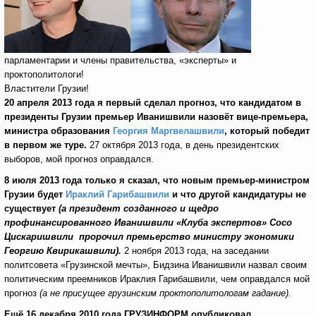
парламентарии и члены правительства, «эксперты» и
проктополитологи!
Властители Грузии!
20 апреля 2013 года я первый сделал прогноз, что кандидатом в
президенты Грузии премьер Иванишвили назовёт вице-премьера,
министра образования
Георгия Маргвелашвили
, который победит
в первом же туре.
27 октября 2013 года, в день президентских
выборов, мой прогноз оправдался.
8 июля 2013 года только я сказал, что новым премьер-министром
Грузии будет
Ираклий Гарибашвили
и что другой кандидатуры не
существует
(а президент созданного и щедро
профинансированного Иванишвили «Клуба экспертов» Сосо
Цискаришвили пророчил премьерство министру экономики
Георгию Квирикашвили).
2 ноября 2013 года, на заседании
политсовета «Грузинской мечты», Бидзина Иванишвили назвал своим
политическим преемников Ираклия Гарибашвили, чем оправдался мой
прогноз
(а не присущее грузинским проктополитологам гадание).
Ещё 16 декабря 2010 года ГРУЗИНФОРМ опубликовал