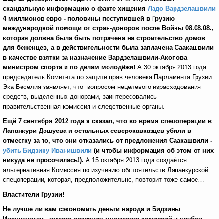
скандальную информацию о факте хищения
Ладо Вардзелашвили
4 миллионов евро - половины поступившей в Грузию
международной помощи от стран-доноров после Войны 08.08.08.,
которая должна была быть потрачена на строительство домов
для беженцев, а в действительности была заплачена Саакашвили
в качестве взятки за назначение Вардзелашвили-Акопова
министром спорта и по делам молодёжи!
А 30 октября 2013 года
председатель Комитета по защите прав человека Парламента Грузии
Эка Беселия заявляет, что вопросом нецелевого израсходования
средств, выделенных донорами, заинтересовались
правительственная комиссия и следственные органы.
Ещё 7 сентября 2012 года я сказал, что во время спецоперации в
Лапанкури Дошуева и остальных северокавказцев убили в
отместку за то, что они отказались от предложения Саакашвили -
убить Бидзину Иванишвили
(и чтобы информация об этом от них
никуда не просочилась!).
А 15 октября 2013 года создаётся
альтернативная Комиссия по изучению обстоятельств Лапанкурской
спецоперации, которая, предположительно, повторит тоже самое…
Властители Грузии!
Не лучше ли вам сэкономить деньги народа и Бидзины
Иванишвили - вместо создания множества комиссий и клубов,