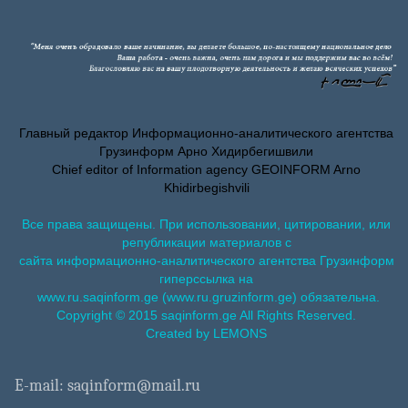
Главный редактор Информационно-аналитического агентства
Грузинформ Арно Хидирбегишвили
Chief editor of Information agency GEOINFORM Arno
Khidirbegishvili
Все права защищены. При использовании, цитировании, или
републикации материалов с
сайта информационно-аналитического агентства Грузинформ
гиперссылка на
www.ru.saqinform.ge (www.ru.gruzinform.ge) обязательна.
Copyright © 2015 saqinform.ge All Rights Reserved.
Created by LEMONS
E-mail: saqinform@mail.ru