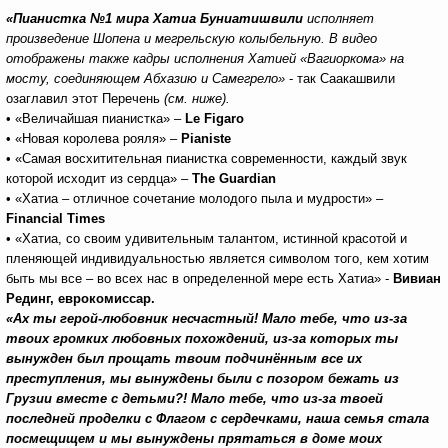
«Пианистка №1 мира Хатиа Буниатишвили
исполняет
произведение Шопена и мегрельскую колыбельную. В видео
отображены также кадры исполнения Хатией «Вагиоркома» на
мосту, соединяющем Абхазию и Самегрело»
- так Саакашвили
озаглавил этот Перечень
(см. ниже).
• «Величайшая пианистка» –
Le Figaro
• «Новая королева рояля» –
Pianiste
• «Самая восхитительная пианистка современности, каждый звук
которой исходит из сердца» –
The Guardian
• «Хатиа – отличное сочетание молодого пыла и мудрости» –
Financial Times
• «Хатиа, со своим удивительным талантом, истинной красотой и
пленяющей индивидуальностью является символом того, кем хотим
быть мы все – во всех нас в определенной мере есть Хатиа» -
Вивиан
Рединг, еврокомиссар.
«Ах ты герой-любовник несчастный! Мало тебе, что из-за
твоих громких любовных похождений, из-за которых ты
вынужден был прощать твоим подчинённым все их
преступления, мы вынуждены были с позором бежать из
Грузии вместе с детьми?! Мало тебе, что из-за твоей
последней проделки с Флагом с сердечками, наша семья стала
посмещищем и мы вынуждены прятаться в доме моих