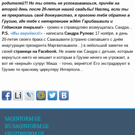
родителей?! Но ты опять не успокаиваешься, причём на
второй день после 20-летия нашей свадьбы! Наглец, если ты
не прекратишь своё донжуанство, я прогоню тебя обратно в
Грузию, где тебе с нетерпением ждёт Гарибашвили и
Глданская тюрьма!»
- громко и справедливо возмущалась Сандра…
P.S.
«Мы вернёмся!»
- написала
Сандра Руловс
17 ноября, в день
20-летия своего брака с Саакашвили (странно совпавшего с днём
инаугурации президента Маргвелашвили…) в небольшой заметке на
своей
странице на
Facebook.
Не знаем как Сандра с детьми, которым
вернуться никто не мешает и которым в Грузии ничего не угрожает, а
вот её «верный» супруг Миша - точно, вернётся! Его экстрадируют в
Грузию по красному циркуляру Интерпола…
SAQINFORM.GE
RU.SAQINFORM.GE
GRUZINFORM.GE