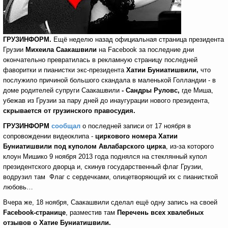
ГРУЗИНФОРМ.
Ещё неделю назад официальная страница президента
Грузии
Михеила Саакашвили
на Facebook
за последние дни
окончательно превратилась в рекламную страницу последней
фаворитки и пианистки экс-президента
Хатии Буниатишвили,
что
послужило причиной большого скандала в маленькой Голландии - в
доме родителей супруги Саакашвили
- Сандры Руловс,
где Миша,
убежав из Грузии за пару дней до инаугурации нового президента,
скрывается от грузинского правосудия.
ГРУЗИНФОРМ
сообщал
о последней записи от 17 ноября в
сопровождении видеоклипа -
циркового номера Хатии
Буниатишвили под куполом Авлабарского цирка
, из-за которого
клоун Мишико 9 ноября 2013 года поднялся на стеклянный купол
президентского дворца и, скинув государственный флаг Грузии,
водрузил там Флаг с сердечками, олицетворяющий их с пианисткой
любовь…
Вчера же, 18 ноября, Саакашвили сделал ещё одну запись на своей
Facebook
-странице
, разместив там
Перечень всех хвалебных
отзывов о Хатие Буниатишвили.