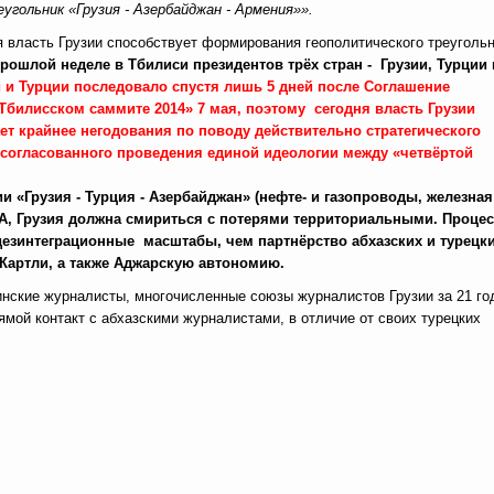
угольник «Грузия - Азербайджан - Армения»».
я власть Грузии способствует формирования геополитического треуголь
прошлой неделе в Тбилиси
президентов трёх стран - Грузии, Турции 
 и Турции последовало спустя лишь 5 дней после Соглашение
Тбилисском саммите 2014» 7 мая, поэтому сегодня власть Грузии
ет крайнее негодования по поводу действительно стратегического
 согласованного проведения единой идеологии между «четвёртой
«Грузия - Турция - Азербайджан» (нефте- и газопроводы, железная
ША, Грузия должна смириться с потерями территориальными. Проце
дезинтеграционные масштабы, чем партнёрство абхазских и турецк
 Картли, а также Аджарскую автономию.
зинские журналисты, многочисленные союзы журналистов Грузии за 21 го
ямой контакт с абхазскими журналистами, в отличие от своих турецких