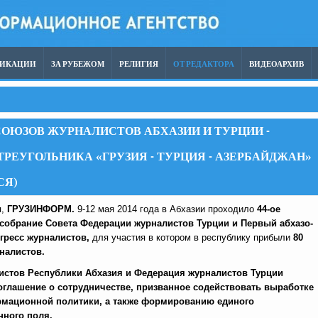
ЛИКАЦИИ
ЗА РУБЕЖОМ
РЕЛИГИЯ
ОТ РЕДАКТОРА
ВИДЕОАРХИВ
ОЮЗОВ ЖУРНАЛИСТОВ АБХАЗИИ И ТУРЦИИ -
РЕУГОЛЬНИКА «ГРУЗИЯ - ТУРЦИЯ - АЗЕРБАЙДЖАН»
СЯ)
я,
ГРУЗИНФОРМ.
9-12 мая 2014 года в Абхазии проходило
44-ое
собрание Совета Федерации журналистов Турции и Первый абхазо-
гресс журналистов,
для участия в котором в республику прибыли
80
налистов.
истов Республики Абхазия и Федерация журналистов Турции
оглашение о сотрудничестве, призванное содействовать выработке
мационной политики, а также формированию единого
ного поля.