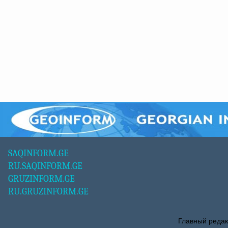
SAQINFORM.GE
RU.SAQINFORM.GE
GRUZINFORM.GE
RU.GRUZINFORM.GE
Главный редак