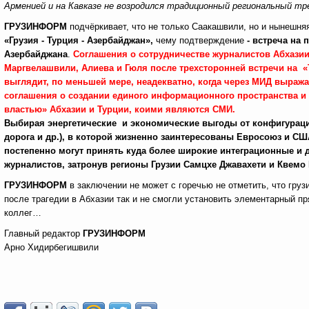
Арменией и на Кавказе не возродился традиционный региональный тре
ГРУЗИНФОРМ
подчёркивает, что не только Саакашвили, но и нынешня
«Грузия - Турция - Азербайджан»,
чему подтверждение
-
встреча на 
Азербайджана
.
Соглашения о сотрудничестве журналистов Абхазии
Маргвелашвили, Алиева и Гюля после трехсторонней встречи на «
выглядит, по меньшей мере, неадекватно, когда через МИД выража
соглашения о создании единого информационного пространства и
властью» Абхазии и Турции, коими являются СМИ.
Выбирая энергетические и экономические выгоды от конфигурации 
дорога и др.), в которой жизненно заинтересованы Евросоюз и С
постепенно могут принять куда более широкие интеграционные и 
журналистов, затронув регионы Грузии Самцхе Джавахети и Квемо
ГРУЗИНФОРМ
в заключении не может с горечью не отметить, что гру
после трагедии в Абхазии так и не смогли установить элементарный пр
коллег…
Главный редактор
ГРУЗИНФОРМ
Арно Хидирбегишвили