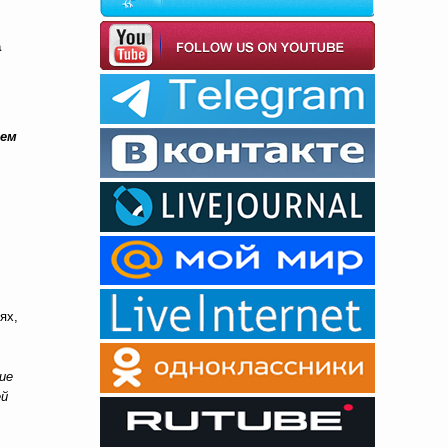
а
ием
ях,
ие
ей