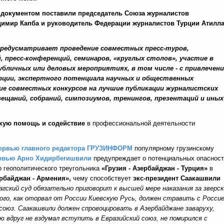
 документом поставили председатель Союза журналистов
димир Капба и руководитель Федерации журналистов Турции Атилл
редусматривает проведение совместных пресс-туров,
, пресс-конференций, семинаров, «круглых столов», участие в
убличных или деловых мероприятиях, в том числе - с привлечен
рции, экспертного потенциала научных и общественных
ние совместных конкурсов на лучшие публикации журналистских
щаний, собраний, симпозиумов, тренингов, презентаций и иных
скую помощь и содействие
в профессиональной деятельности
тервью главного редактора ГРУЗИНФОРМ
популярному грузинскому
рвью Арно Хидирбегишвили
предупреждает о потенциальных опасност
 геополитического треугольника
«Грузия - Азербайджан - Турция»
в
ербайджан - Армения»,
чему способствует
экс-президент Саакашвили
гский суд обязательно приговорит к высшей мере наказания за зверск
того, как оторвал от России Киевскую Русь, должен стравить с Росси
осоюз. Саакашвили должен спровоцировать в Азербайджане заваруху,
ю вдруг не вздумал вступить в Евразийский союз, не помирился с