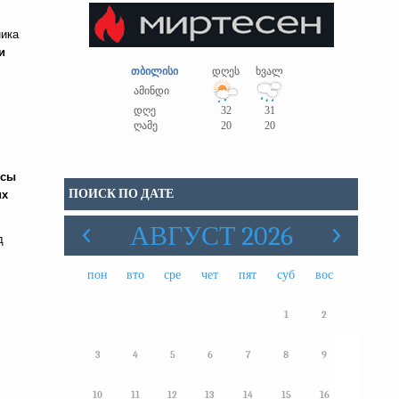
ника
и
თბილისი
დღეს
ხვალ
ამინდი
დღე
32
31
ღამე
20
20
ссы
ПОИСК ПО ДАТЕ
их
АВГУСТ 2026
д
пон
вто
сре
чет
пят
суб
вос
1
2
3
4
5
6
7
8
9
10
11
12
13
14
15
16