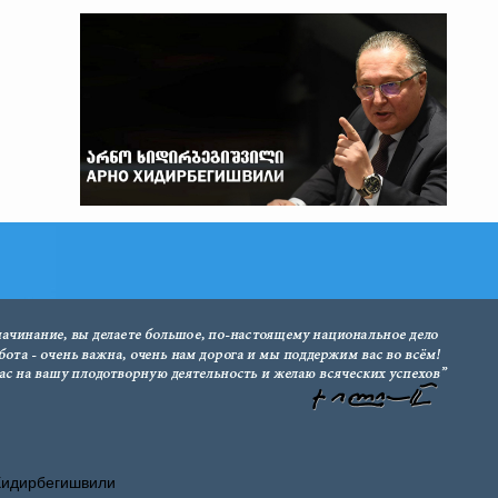
Хидирбегишвили