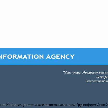
тор Информационно-аналитического агентства Грузинформ Арно 