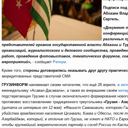
Подписи под
Абхазии Вла
Сертель.
«Документ п
конференций
различных п
представителей органов государственной власти Абхазии и Ту
организаций, журналистского и делового сообщества, проведе
работ, проведение фотовыставок, тематических форумов, сове
мероприятий»,
- сообщает
Регнум
.
Кроме того,
стороны договорились оказывать друг другу практиче
аккредитованных представителей СМИ.
ГРУЗИНФОРМ
напоминает своим читателям,
что
ещё 28 апреля,
в ин
еженедельнику
«Асавал-Дасавали»,
а также во вчерашнем своём
инте
подстерегающих Грузию в случае окончательного формирования нового
противовес восстановлению традиционного треугольника
«Грузия - Аз
(цитата из интервью от 12 мая):
«
Фашист Саакашвили, которого Гаа
убийства гражданского населения Цхинвали, Киева и Одессы, после 
Азербайджан, который, в отличие от Грузии, не хочет в НАТО и Евр
чтобы крупнейший энергетического партнёр и сосед России по Каспи