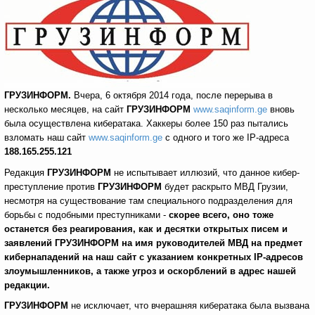
ГРУЗИНФОРМ.
Вчера, 6 октября 2014 года, после перерыва в
несколько месяцев, на сайт
ГРУЗИНФОРМ
www.saqinform.ge
вновь
была осуществлена кибератака. Хаккеры более 150 раз пытались
взломать наш сайт
www.saqinform.ge
с одного и того же IP-адреса
188.165.255.121
Редакция
ГРУЗИНФОРМ
не испытывает иллюзий, что данное кибер-
преступление против
ГРУЗИНФОРМ
будет раскрыто МВД Грузии,
несмотря на существование там специального подразделения для
борьбы с подобными преступниками -
скорее всего, оно тоже
останется без реагирования, как и десятки открытых писем и
заявлений ГРУЗИНФОРМ на имя руководителей МВД на предмет
кибернападений на наш сайт с указанием конкретных
IP
-адресов
злоумышленников, а также угроз и оскорблений в адрес нашей
редакции.
ГРУЗИНФОРМ
не исключает, что вчерашняя кибератака была вызвана