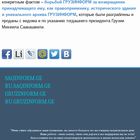
конкретным фактом –
борьбой ГРУЗИНФОРМ за возвращение
принадлежащего ему, как правопреемнику, исторического здания
и уникального архива ГРУЗИНФОРМ
,
которые были разграблены и
проданы с ведома и по указанию тогдашнего президента Грузии
Михеила Саакашвили.
SAQINFORM.GE
RU.SAQINFORM.GE
GRUZINFORM.GE
RU.GRUZINFORM.GE