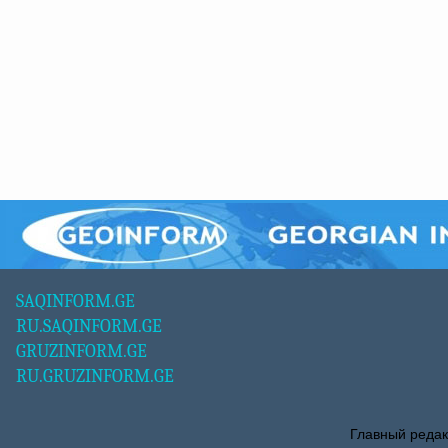
SAQINFORM.GE
RU.SAQINFORM.GE
GRUZINFORM.GE
RU.GRUZINFORM.GE
Главный редак