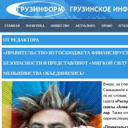
ГЛАВНАЯ
ПОЛИТИКА
ОБЩЕСТВО
АКТУАЛЬНО
ПРАВО
ПУБ
ОТ РЕДАКТОРА
«ПРАВИТЕЛЬСТВО ИЗ ГОСБЮДЖЕТА ФИНАНСИРУЕТ
БЕЗОПАСНОСТИ И ПРЕДСТАВЛЯЮТ «МЯГКОЙ СИЛУ
МЕНЬШИНСТВА ОБЪЕДИНИЛИСЬ!
Вчера, на сп
Саакашвили
«
по их словам,
газета
«Респу
газеты «Алиа»
лар
. Также о
перечислени
«
Правительс