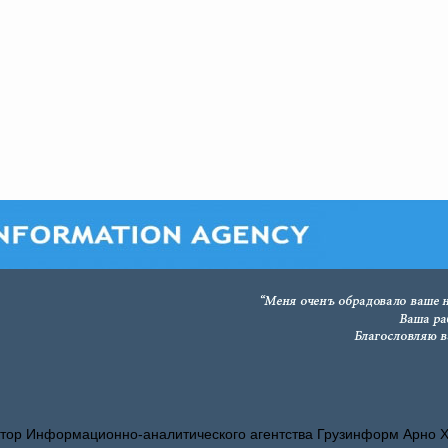
тор Информационно-аналитического агентства Грузинформ Арно 