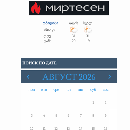
თბილისი
დღეს
ხვალ
ამინდი
დღე
31
31
ღამე
20
19
ПОИСК ПО ДАТЕ
АВГУСТ 2026
пон
вто
сре
чет
пят
суб
вос
1
2
3
4
5
6
7
8
9
10
11
12
13
14
15
16