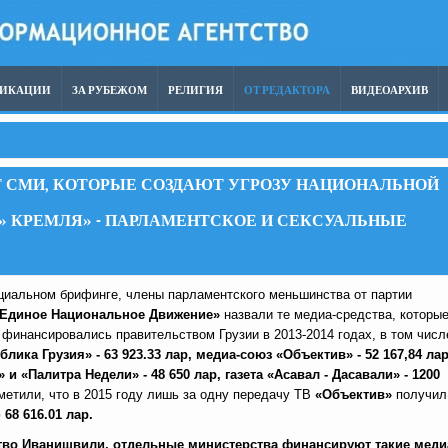
ЛИКАЦИИ
ЗА РУБЕЖОМ
РЕЛИГИЯ
ОТ РЕДАКТОРА
ВИДЕОАРХИВ
 СМИ, КОТОРЫЕ СОЗДАЮТ УГРОЗУ НАЦИОНАЛЬНОЙ
» КРЕМЛЯ» - ПАРЛАМЕНТСКОЕ И СЕКСУАЛЬНЫЕ
ециальном брифинге, члены парламентского меньшинства от партии
Единое Национальное Движение»
назвали те медиа-средства, которые
 финансировались правительством Грузии в 2013-2014 годах, в том числ
блика Грузия» - 63 923.33 лар, медиа-союз «Объектив» - 52 167,84 лар
 и «Палитра Недели» - 48 650 лар, газета «Асавал - Дасавали» - 1200
тметили, что в 2015 году лишь за одну передачу ТВ
«Объектив»
получил
ю
68 616.01 лар.
тво Иванишвили, отдельные министерства финансируют такие меди