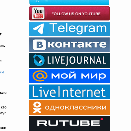
т
ась
»,
ни
осле
 кто
слуг
иков