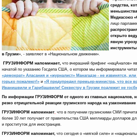
средства, к
меньшинства
Медиасоюз «
лицо парламе
распростран
открыто веду
явную угрозу
инструменты 
в Грузии
», - заявляют в «Национальном движении».
ГРУЗИНФОРМ напоминает
,
что вчерашний брифинг «нацАналов» я
начатой по указанию Госдепа США, о котором мы информировали чита
«демократ» Аласания и «журналист» Манагадзе - не извинятся, ил
горько пожалеют!»
и
«Я предупредил премьер-министра, что все в
Иванишвили и Гарибашвили! Секвестру в Грузии подлежит не госб
По информации ГРУЗИНФОРМ
от одного из главных националов, 
резко отрицательной реакции грузинского народа на узаконивание
ГРУЗИНФОРМ напоминает
,
что
в получении грузинскими СМИ причита
более 10 лет получает от правительства США миллиарды долларов для 
и проституток для иностранцев.
ГРУЗИНФОРМ напоминает,
что сегодня о «мягкой силе» и «национал