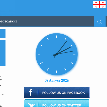
ФОТОАРХИВ
,
е:
07 Август 2026
,
 по
а-