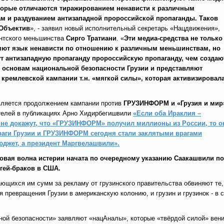
оторые отличаются тиражированием ненависти к различным
м и раздуванием антизападной пророссийской пропаганды. Таков
Объектив
», - заявил новый исполнительный секретарь «Нацдвижения»,
нтского меньшинства
Сирго Тратиани
. «
Эти медиа-средства не только
яют язык ненависти по отношению к различным меньшинствам, но
т антизападную пропаганду пророссийскую пропаганду, чем создаю
 основам национальной безопасности Грузии и представляют
кремлевской кампании т.н. «мягкой силы», которая активизировал
вляется продолжением кампании против
ГРУЗИНФОРМ и «Грузия и мир
телей в публикациях Арно Хидирбегишвили
«Если оба Ираклия –
и не докажут, что «ГРУЗИНФОРМ» получил миллионы из России, то о
раги Грузии и ГРУЗИНФОРМ сегодня стали заклятыми врагами
юджет, а президент Маргвелашвили».
новая волна истерии начата по очередному указанию Саакашвили п
 гей-браков в США.
ющихся им сумм за рекламу от грузинского правительства обвиняют те,
превращения Грузии в американскую колонию, и грузин и грузинок - в 
ьной безопасности» заявляют «нацАналы», которые «твёрдой силой» вен