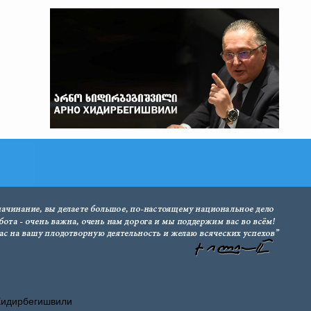
Хидирбегишвили