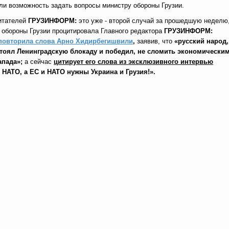
ли возможность задать вопросы министру обороны Грузии.
итателей
ГРУЗИНФОРМ:
это уже - второй случай за прошедшую неделю
 обороны Грузии процитировала Главного редактора
ГРУЗИНФОРМ:
повторила слова Арно Хидирбегишвили
,
заявив, что
«русский народ,
тоял Ленинградскую блокаду и победил, не сломить экономически
апада»;
а сейчас
цитирует его слова из эксклюзивного интервью
 НАТО, а ЕС и НАТО нужны Украина и Грузия!».