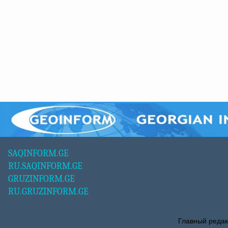
SAQINFORM.GE
RU.SAQINFORM.GE
GRUZINFORM.GE
RU.GRUZINFORM.GE
Главный редак