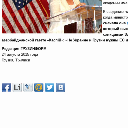
академии име
К сведению ч
когда министр
сначала она
который выс
санкциями З
азербайджанской газете «Каспi
й»
:
«Н
е Украине и Грузии нужны ЕС и
Редакция ГРУЗИНФОРМ
24 августа 2015 года
Грузия, Тбилиси