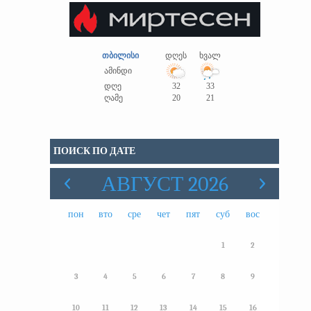
თბილისი
დღეს
ხვალ
ამინდი
დღე
32
33
ღამე
20
21
ПОИСК ПО ДАТЕ
АВГУСТ 2026
пон
вто
сре
чет
пят
суб
вос
1
2
3
4
5
6
7
8
9
10
11
12
13
14
15
16