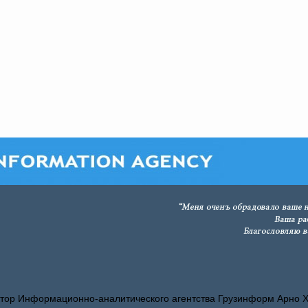
тор Информационно-аналитического агентства Грузинформ Арно 