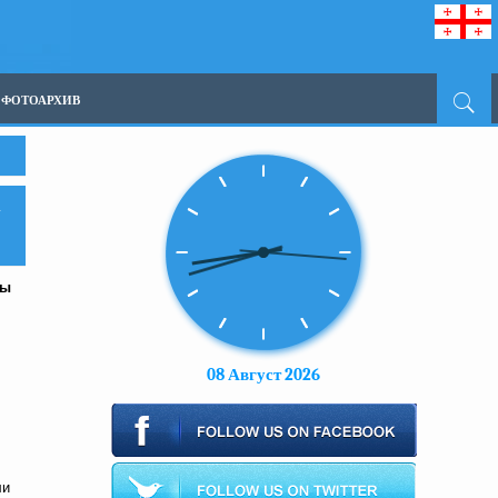
ФОТОАРХИВ
А
ны
08 Август 2026
ли