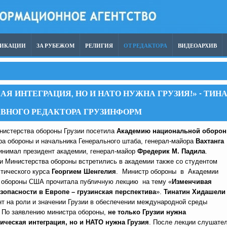
ЛИКАЦИИ
ЗА РУБЕЖОМ
РЕЛИГИЯ
ОТ РЕДАКТОРА
ВИДЕОАРХИВ
Я ИНТЕГРАЦИЯ, НО И НАТО НУЖНА ГРУЗИЯ!» - ТИН
АВНОГО РЕДАКТОРА ГРУЗИНФОРМ
нистерства обороны Грузии посетила
Академию национальной оборо
а обороны и начальника Генерального штаба, генерал-майора
Вахтанга
нимал президент академии, генерал-майор
Фредерик М. Падила
.
и Министерства обороны встретились в академии также со студентом
стического курса
Георгием Шенгелия
. Министр обороны в Академии
 обороны США прочитала публичную лекцию на тему «
Изменчивая
зопасности в Европе – грузинская перспектива
».
Тинатин Хидашели
нт на роли и значении Грузии в обеспечении международной среды
. По заявлению министра обороны,
не только Грузии нужна
ическая интеграция, но и НАТО нужна Грузия
. После лекции слушате