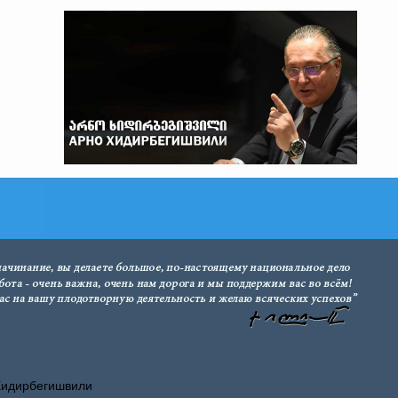
Хидирбегишвили