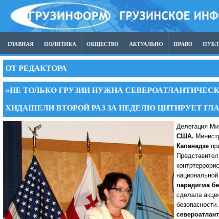
ГЛАВНАЯ
ПОЛИТИКА
ОБЩЕСТВО
АКТУАЛЬНО
ПРАВО
ПУБ
ОТ РЕДАКТОРА
«НЕ ТОЛЬКО ГРУЗИИ НУЖНА СЕВЕРОАТЛАНТИЧЕСКА
ХИДАШЕЛИ ВТОРОЙ РАЗ ЗА НЕДЕЛЮ ЦИТИРУЕТ ГЛ
Делегация Ми
США.
Министр
Капанадзе
при
Представител
контртеррори
национальной
парадигма бе
сделала акце
безопасности
североатлант