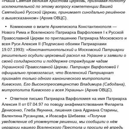
«Наша Святая Великая Христова Церковь, признавая полноту
исключительной по этому вопросу компетенции Вашей
Святейшей Русской Церкви, принимает синодально решённое
о вышесказанном»
(Архив ОВЦС).
•
Коммюнике о визите Архиепископа Константинополя —
Нового Рима и Вселенского Патриарха Варфоломея I к Русской
Православной Церкви по приглашению Патриарха Московского и
всея Руси Алексия II (Подписано обоими Патриархами
19.07.1993):
«Константинопольский и Московский Патриархи
решительно осудили церковный раскол на Украине и заявили о
своей солидарности и поддержке страждущим чадам
Украинской Православной Церкви. Патриарх Варфоломей I
официально провозгласил, что Вселенский Патриархат
признаёт только одного канонического митрополита
Киевского, Его Высокопреосвященство Владимира (Сабодана),
митрополита Киевского и всея Украины»
(Архив ОВЦС).
•
Ответное письмо Патриарха Варфоломея на имя Патриарха
Алексия ΙΙ от 07.04.97 по поводу анафематствования Филарета
Денисенко, Глеба Якунина, лишения сана Адриана Старины,
Валентина Русанцова, и Иоасафа Шибаева:
«Получив
уведомление об упомянутом решении, мы сообщили о нём
иерархии нашего Вселенского Престола и просили её впредь