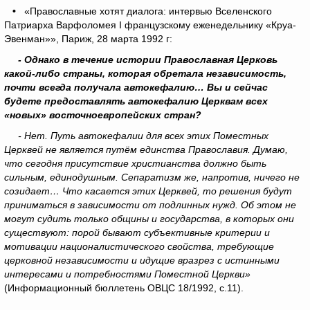
•
«Православные хотят диалога: интервью Вселенского
Патриарха Варфоломея I французскому еженедельнику «Круа-
Эвенман»», Париж, 28 марта 1992 г:
- Однако в течение истории Православная Церковь
какой-либо страны, которая обретала независимость,
почти всегда получала автокефалию… Вы и сейчас
будете предоставлять автокефалию Церквам всех
«новых» восточноевропейских стран?
- Нет. Путь автокефалии для всех этих Поместных
Церквей не является путём единства Православия. Думаю,
что сегодня присутствие христианства должно быть
сильным, единодушным. Сепаратизм же, напротив, ничего не
созидает… Что касается этих Церквей, то решения будут
приниматься в зависимости от подлинных нужд. Об этом не
могут судить только общины и государства, в которых они
существуют: порой бывают субъективные критерии и
мотивации националистического свойства, требующие
церковной независимости и идущие вразрез с истинными
интересами и потребностями Поместной Церкви»
(Информационный бюллетень ОВЦС 18/1992, с.11).