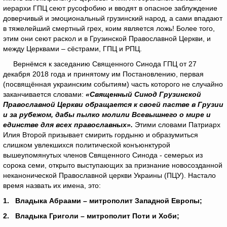
иерархи ГПЦ сеют русофобию и вводят в опасное заблуждение
доверчивый и эмоциональный грузинский народ, а сами впадают
в тяжелейший смертный грех, коим является ложь! Более того,
этим они сеют раскол и в Грузинской Православной Церкви, и
между Церквами – сёстрами, ГПЦ и РПЦ.
Вернёмся к заседанию Священного Синода ГПЦ от 27
декабря 2018 года и принятому им Постановлению, первая
(посвящённая украинским событиям) часть которого не случайно
заканчивается словами:
«Священный Синод Грузинской
Православной Церкви обращается к своей пастве в Грузии
и за рубежом, дабы пылко молили Всевышнего о мире и
единстве для всех православных».
Этими словами Патриарх
Илия Второй призывает смирить гордыню и образумиться
слишком увлекшихся политической конъюнктурой
вышеупомянутых членов Священного Синода - семерых из
сорока семи, открыто выступающих за признание новосозданной
неканонической Православной церкви Украины (ПЦУ). Настало
время назвать их имена, это:
1.
Владыка Абраами – митрополит Западной Европы;
2.
Владыка Григоли – митрополит Поти и Хоби;