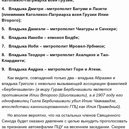
Католикос-Патриарха всея Грузии;
4. Владыка Дмитри –митрополит Батуми и Лазети
(племянник Католикос-Патриарха всея Грузии Илии
Второго);
5. Владыка Даниэли – митрополит Чиатуры и Сачхере;
6. Владыка Иакоби – епископ Бодбе;
7. Владыка Иоби – митрополит Мровел-Урбниси;
8. Владыка Теодоре – митрополит Ахалцихе и Тао-
Кларджети;
9. Владыка Андриа – митрополит Гори и Атени.
Как видите, совпадений только два - владыка Абраами и
владыка Григоли с невольно вызывающей ассоциации фамилией
«Бербичашвили»
(в миру Гурам Бербичашвили является
противником Илии Второго (Шиолашвили), а в 1907 году его
однофамилец Гигла Бербичашвили убил Илию Чавчавадзе,
впоследствии канонизированного ГПЦ как Илия Праведный).
Но вполне вероятно, что на остальных членов Священного
Синода будет оказано давление с целью вынудить проголосовать
за признание автокефалии ПЦУ на весеннем заседании. Скорее