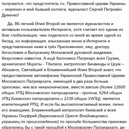
получается, что предстоятель т.н. Православной церкви Украины
– мирянин и мой бывший коллега, журналист Сергей Петрович
Думенко!
Да, 86-летний Илия Второй не является журналистом и
активным пользователем Интернета, хотя считает его одним из
благ глобализации, чем поделился со мной во время одной из
бесед, но информация, изысканная мною в Интернете и
представленная ниже в трёх Приложениях, ему, доктору
богословия и Выпускнику Московской духовной академии,
безусловно известна. А ещё Католикос-Патриарх всея Грузии,
архиепископ Мцхеты - Тбилиси, митрополит Бичвинды и Цхум –
Абхазети, Святейший и Блаженнейший Илия Второй знает, что
предоставление автокефалии Украинской Православной Церкви
Московского Патриархата, имеющей в два раза больше
прихожан, чем все неканонические, вместе взятые (
более 12600
общин УПЦ Московского патриархата - против, 5264 общин
УПЦ Киевского патриархата и 1239 общин УАПЦ),
является
компетенцией РПЦ. И если бы высокопочитаемый всеми, лично
его знающими, Блаженнейший митрополит Киевский и всея
Украины Онуфрий
(Березовский Орест Владимирович,
украинец по происхождению)
по просьбе большинства прихожан
обратились бы с такой просьбой к Московскому Патриархату, де-