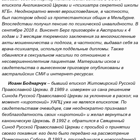
епископа Англиканской Церкви и «психиатра секретной школы
КГБ». Неоднократно менял вероисповедание, в частности,
был пастором одной из протестантских общин в Мельбурне.
Впоследствии получил пенсию по психической инвалидности. В
сентябре 2018 г. Винсент Берг приговорён в Австралии к 4
годам и 3 месяцам тюремного заключения за многочисленные
акты мошенничества и подлога, в частности, выдавал себя за
врача-психиатра, используя поддельные дипломы. Также
обвинялся в сексуальном насилии по отношению к
несовершеннолетним пациентам. Материалы исков и
свидетельства о вынесенном приговоре опубликованы в
австралийских СМИ и интернет-ресурсах.
Иоанн Боднарчук
– бывший епископ Житомирский Русской
Православной Церкви. В 1989 г. извержен из сана решением
Синода Русской Православной Церкви за уклонение в раскол; на
момент «хиротоний» УАПЦ уже не являлся епископом. По
свидетельствам очевидцев, сам неоднократно признавал
безблагодатность своих «хиротоний» и желал вернуться в
каноническую Церковь. В 1992 г. обратился в Священный
Синод Русской Православной Церкви с просьбой о принятии
своего покаяния: его дело было передано на рассмотрение
Поместного Собора. В 1993 г. присоединился к новосозданной