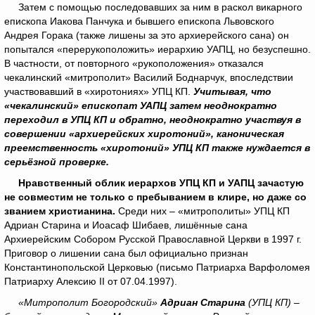
Затем с помощью последовавших за ним в раскол викарного
епископа Иакова Панчука и бывшего епископа Львовского
Андрея Горака (также лишены за это архиерейского сана) он
попытался «перерукоположить» иерархию УАПЦ, но безуспешно.
В частности, от повторного «рукоположения» отказался
чекалинский «митрополит» Василий Боднарчук, впоследствии
участвовавший в «хиротониях» УПЦ КП.
Учитывая, что
«чекалинский» епископат УАПЦ затем неоднократно
переходил в УПЦ КП и обратно, неоднократно участвуя в
совершении «архиерейских хиротоний», каноническая
преемственность «хиротоний» УПЦ КП также нуждается в
серьёзной проверке.
Нравственный облик иерархов УПЦ КП и УАПЦ зачастую
не совместим не только с пребыванием в клире, но даже со
званием христианина.
Среди них – «митрополиты» УПЦ КП
Адриан Старина и Иоасаф Шибаев, лишённые сана
Архиерейским Собором Русской Православной Церкви в 1997 г.
Приговор о лишении сана был официально признан
Константинопольской Церковью (письмо Патриарха Варфоломея
Патриарху Алексию II от 07.04.1997).
«Митрополит Богородский»
Адриан Старина
(УПЦ КП) –