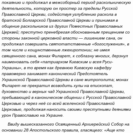
покаянию и продолжал в межсоборный период раскольническую
деятельность, которую он простер за пределы Русской
Православной Церкви, содействуя углублению раскола в
братской Болгарской Православной Церкви и принимая в
общение раскольников из других Поместных Православных
Церквей; преступно пренебрегая обоснованным прещением со
стороны законной церковной власти — лишением сана, он
продолжал совершать святотатственные «богослужения», в
том числе и кощунственные лжехиротонии; не имея
священного сана, монах Филарет, к соблазну многих, дерзнул
наименовать себя «патриархом Киевским и всея Руси-
Украины», в то время как древнюю Киевскую кафедру
правомерно занимает канонический Предстоятель
Украинской Православной Церкви в сане митрополита; монах
Филарет не прекратил возводить хулы на епископат,
духовенство и верных чад Украинской Православной Церкви,
пребывающей в каноническом общении с Русской Православной
Церковью и через неё со всей вселенской Православной
Церковью, продолжая наносить своими преступными деяниями
урон Православию на Украине.
Ввиду вышесказанного Освященный Архиерейский Собор на
основании 28 Апостольского правила, гласящего: «Аще кто