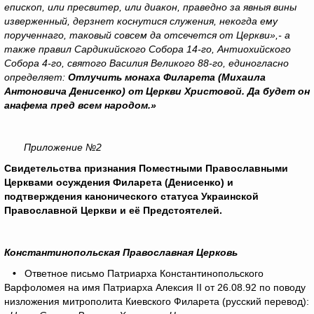
епископ, или пресвитер, или диакон, праведно за явныя вины
изверженный, дерзнет коснутися служения, некогда ему
порученнаго, таковый совсем да отсечется от Церкви»,- а
также правил Сардикийского Собора 14-го, Антиохийского
Собора 4-го, святого Василия Великого 88-го, единогласно
определяет:
Отлучить монаха Филарета (Михаила
Антоновича Денисенко) от Церкви Христовой. Да будет он
анафема пред всем народом.»
Приложение №2
Свидетельства признания Поместными Православными
Церквами осуждения Филарета (Денисенко) и
подтверждения канонического статуса Украинской
Православной Церкви и её Предстоятелей.
Константинопольская Православная Церковь
•
Ответное письмо Патриарха Константинопольского
Варфоломея на имя Патриарха Алексия ΙΙ от 26.08.92 по поводу
низложения митрополита Киевского Филарета (русский перевод):