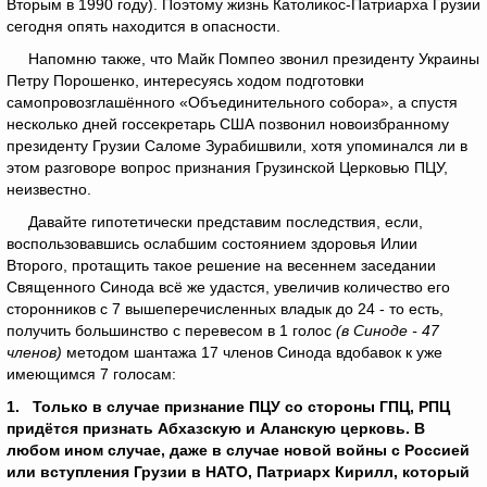
Вторым в 1990 году). Поэтому жизнь Католикос-Патриарха Грузии
сегодня опять находится в опасности.
Напомню также, что Майк Помпео звонил президенту Украины
Петру Порошенко, интересуясь ходом подготовки
самопровозглашённого «Объединительного собора», а спустя
несколько дней госсекретарь США позвонил новоизбранному
президенту Грузии Саломе Зурабишвили, хотя упоминался ли в
этом разговоре вопрос признания Грузинской Церковью ПЦУ,
неизвестно.
Давайте гипотетически представим последствия, если,
воспользовавшись ослабшим состоянием здоровья Илии
Второго, протащить такое решение на весеннем заседании
Священного Синода всё же удастся, увеличив количество его
сторонников с 7 вышеперечисленных владык до 24 - то есть,
получить большинство с перевесом в 1 голос
(в Синоде - 47
членов)
методом шантажа 17 членов Синода вдобавок к уже
имеющимся 7 голосам:
1. Только в случае признание ПЦУ со стороны ГПЦ, РПЦ
придётся признать Абхазскую и Аланскую церковь. В
любом ином случае, даже в случае новой войны с Россией
или вступления Грузии в НАТО, Патриарх Кирилл, который