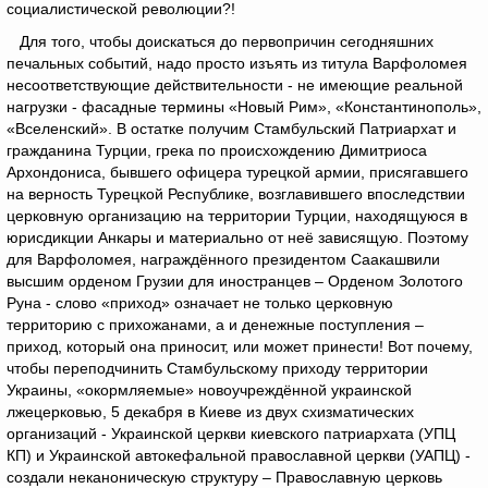
социалистической революции?!
Для того, чтобы доискаться до первопричин сегодняшних
печальных событий, надо просто изъять из титула Варфоломея
несоответствующие действительности - не имеющие реальной
нагрузки - фасадные термины «Новый Рим», «Константинополь»,
«Вселенский». В остатке получим Стамбульский Патриархат и
гражданина Турции, грека по происхождению Димитриоса
Архондониса, бывшего офицера турецкой армии, присягавшего
на верность Турецкой Республике, возглавившего впоследствии
церковную организацию на территории Турции, находящуюся в
юрисдикции Анкары и материально от неё зависящую. Поэтому
для Варфоломея, награждённого президентом Саакашвили
высшим орденом Грузии для иностранцев – Орденом Золотого
Руна - слово «приход» означает не только церковную
территорию с прихожанами, а и денежные поступления –
приход, который она приносит, или может принести! Вот почему,
чтобы переподчинить Стамбульскому приходу территории
Украины, «окормляемые» новоучреждённой украинской
лжецерковью, 5 декабря в Киеве из двух схизматических
организаций - Украинской церкви киевского патриархата (УПЦ
КП) и Украинской автокефальной православной церкви (УАПЦ) -
создали неканоническую структуру – Православную церковь