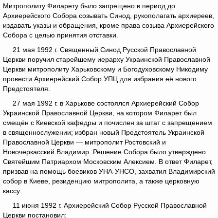
Митрополиту Филарету было запрещено в период до
Архиерейского Собора созывать Синод, рукополагать архиереев,
издавать указы и обращения, кроме права созыва Архиерейского
Собора с целью принятия отставки.
21 мая 1992 г. Священный Синод Русской Православной
Церкви поручил старейшему иерарху Украинской Православной
Церкви митрополиту Харьковскому и Богодуховскому Никодиму
провести Архиерейский Собор УПЦ для избрания её нового
Предстоятеля.
27 мая 1992 г. в Харькове состоялся Архиерейский Собор
Украинской Православной Церкви, на котором Филарет был
смещён с Киевской кафедры и почислен за штат с запрещением
в священнослужении; избран новый Предстоятель Украинской
Православной Церкви — митрополит Ростовский и
Новочеркасский Владимир. Решение Собора было утверждено
Святейшим Патриархом Московским Алексием. В ответ Филарет,
призвав на помощь боевиков УНА-УНСО, захватил Владимирский
собор в Киеве, резиденцию митрополита, а также церковную
кассу.
11 июня 1992 г. Архиерейский Собор Русской Православной
Церкви постановил: