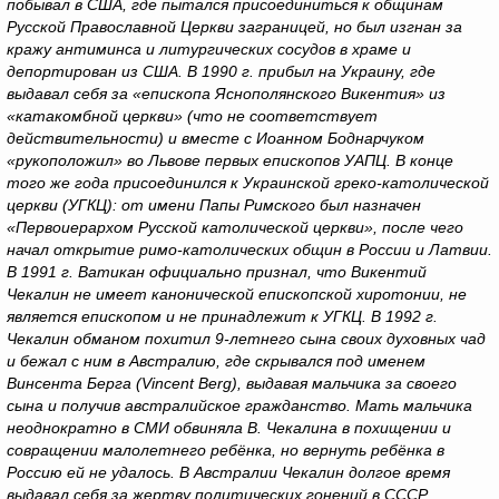
побывал в США, где пытался присоединиться к общинам
Русской Православной Церкви заграницей, но был изгнан за
кражу антиминса и литургических сосудов в храме и
депортирован из США. В 1990 г. прибыл на Украину, где
выдавал себя за «епископа Яснополянского Викентия» из
«катакомбной церкви» (что не соответствует
действительности) и вместе с Иоанном Боднарчуком
«рукоположил» во Львове первых епископов УАПЦ. В конце
того же года присоединился к Украинской греко-католической
церкви (УГКЦ): от имени Папы Римского был назначен
«Первоиерархом Русской католической церкви», после чего
начал открытие римо-католических общин в России и Латвии.
В 1991 г. Ватикан официально признал, что Викентий
Чекалин не имеет канонической епископской хиротонии, не
является епископом и не принадлежит к УГКЦ. В 1992 г.
Чекалин обманом похитил 9-летнего сына своих духовных чад
и бежал с ним в Австралию, где скрывался под именем
Винсента Берга (Vincent Berg), выдавая мальчика за своего
сына и получив австралийское гражданство. Мать мальчика
неоднократно в СМИ обвиняла В. Чекалина в похищении и
совращении малолетнего ребёнка, но вернуть ребёнка в
Россию ей не удалось. В Австралии Чекалин долгое время
выдавал себя за жертву политических гонений в СССР,