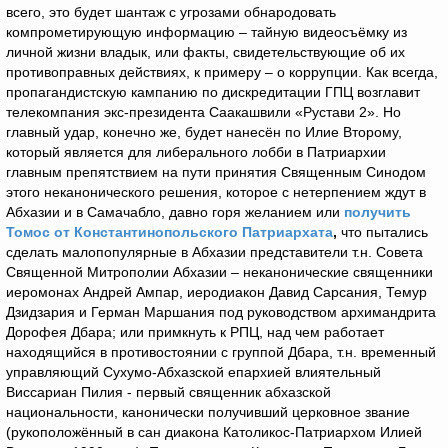
всего, это будет шантаж с угрозами обнародовать
компрометирующую информацию – тайную видеосъёмку из
личной жизни владык, или факты, свидетельствующие об их
противоправных действиях, к примеру – о коррупции. Как всегда,
пропагандистскую кампанию по дискредитации ГПЦ возглавит
телекомпания экс-президента Саакашвили «Рустави 2». Но
главный удар, конечно же, будет нанесён по Илие Второму,
который является для либерального лобби в Патриархии
главным препятствием на пути принятия Священным Синодом
этого неканонического решения, которое с нетерпением ждут в
Абхазии и в Самачабло, давно горя желанием или
получить
Томос от Константинопольского Патриархата
,
что пытались
сделать малопопулярные в Абхазии представители т.н. Совета
Священной Митрополии Абхазии – неканонические священники
иеромонах Андрей Ампар, иеродиакон Давид Сарсания, Темур
Дзидзария и Герман Маршания под руководством архимандрита
Дорофея Дбара; или примкнуть к РПЦ, над чем работает
находящийся в противостоянии с группой Дбара, т.н. временный
управляющий Сухумо-Абхазской епархией влиятельный
Виссариан Пилия - первый священник абхазской
национальности, канонически получивший церковное звание
(рукоположённый в сан диакона Католикос-Патриархом Илией