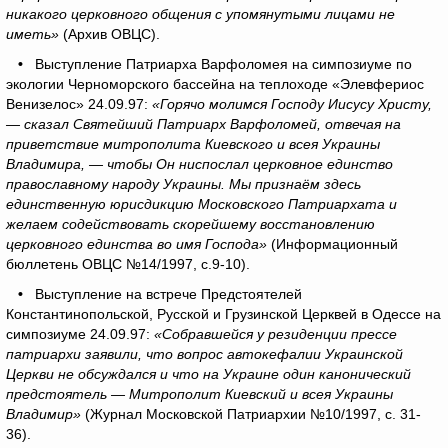
никакого церковного общения с упомянутыми лицами не
иметь»
(Архив ОВЦС).
•
Выступление Патриарха Варфоломея на симпозиуме по
экологии Черноморского бассейна на теплоходе «Элевфериос
Венизелос» 24.09.97:
«Горячо молимся Господу Иисусу Христу,
— сказал Святейший Патриарх Варфоломей, отвечая на
приветствие митрополита Киевского и всея Украины
Владимира, — чтобы Он ниспослал церковное единство
православному народу Украины. Мы признаём здесь
единственную юрисдикцию Московского Патриархата и
желаем содействовать скорейшему восстановлению
церковного единства во имя Господа»
(Информационный
бюллетень ОВЦС №14/1997, с.9-10).
•
Выступление на встрече Предстоятелей
Константинопольской, Русской и Грузинской Церквей в Одессе на
симпозиуме 24.09.97:
«Собравшейся у резиденции прессе
патриархи заявили, что вопрос автокефалии Украинской
Церкви не обсуждался и что на Украине один канонический
предстоятель — Митрополит Киевский и всея Украины
Владимир»
(Журнал Московской Патриархии №10/1997, с. 31-
36).