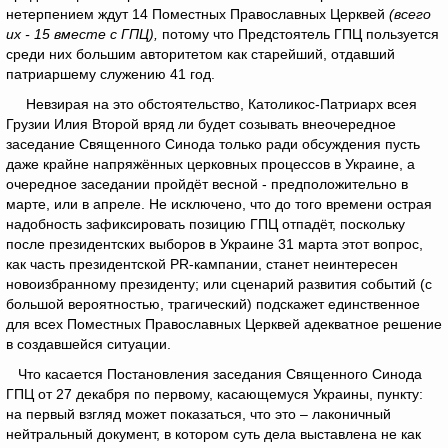
нетерпением ждут 14 Поместных Православных Церквей
(всего
их - 15 вместе с ГПЦ),
потому что Предстоятель ГПЦ пользуется
среди них большим авторитетом как старейший, отдавший
патриаршему служению 41 год.
Невзирая на это обстоятельство, Католикос-Патриарх всея
Грузии Илия Второй вряд ли будет созывать внеочередное
заседание Священного Синода только ради обсуждения пусть
даже крайне напряжённых церковных процессов в Украине, а
очередное заседании пройдёт весной - предположительно в
марте, или в апреле. Не исключено, что до того времени острая
надобность зафиксировать позицию ГПЦ отпадёт, поскольку
после президентских выборов в Украине 31 марта этот вопрос,
как часть президентской PR-кампании, станет неинтересен
новоизбранному президенту; или сценарий развития событий (с
большой вероятностью, трагический) подскажет единственное
для всех Поместных Православных Церквей адекватное решение
в создавшейся ситуации.
Что касается Постановления заседания Священного Синода
ГПЦ от 27 декабря по первому, касающемуся Украины, пункту:
на первый взгляд может показаться, что это – лаконичный
нейтральный документ, в котором суть дела выставлена не как