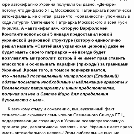
юре автокефалию Украина получили бы давно. «Де-юре»
потому, что де-факто УПЦ Московского Патриархата практически
автокефальна, не считая, разве что, «обязанности» упоминать в
ходе литургии Святейшего Патриарха Московского и всея Руси
Кирилла.
А «автокефалия», которую Варфоломей
Константинопольский 5 января предоставил новой
украинской церковной структуре (которую единолично
решил назвать «Святейшая украинская церковь) даже не
будет иметь своего патриарха – её всегда будет
возглавлять митрополит, который не имеет прав ставить
епископов и основывать парафии (приходы) за границами
Украины! .Кроме того, в томосе подчеркивается,
что
«первый поставленный митрополит (Епифаний)
обязан посылать необходимые и надлежащие грамоты к
Вселенскому патриархату и иным предстоятелям,
получая от нее и Святое Миро для определения
духовности с нею».
К великому стыду и сожалению, вышеуказанный факт
сознательно скрывают семь членов Священного Синода ГПЦ,
поддерживающие созданную в Украине псевдоправославную
организацию, демагогически заявляя - мол, Украина имеет право
иметь автокефальную церковь! Этим либеральные высшие