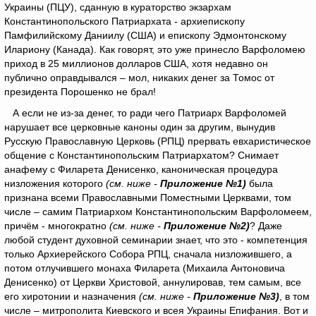
Украины (ПЦУ), сданную в кураторство экзархам
Константинопольского Патриархата - архиепископу
Памфилийскому Даниилу (США) и епископу Эдмонтонскому
Илариону (Канада). Как говорят, это уже принесло Варфоломею
приход в 25 миллионов долларов США, хотя недавно он
публично оправдывался – мол, никаких денег за Томос от
президента Порошенко не брал!
А если не из-за денег, то ради чего Патриарх Варфоломей
нарушает все церковные каноны один за другим, вынудив
Русскую Православную Церковь (РПЦ) прервать евхаристическое
общение с Константинопольским Патриархатом? Снимает
анафему с Филарета Денисенко, каноническая процедура
низложения которого
(см. ниже -
Приложение №1)
была
признана всеми Православными Поместными Церквами, том
числе – самим Патриархом Константинопольским Варфоломеем,
причём - многократно
(см. ниже -
Приложение №2)
? Даже
любой студент духовной семинарии знает, что это - компетенция
только Архиерейского Собора РПЦ, сначала низложившего, а
потом отлучившего монаха Филарета (Михаила Антоновича
Денисенко) от Церкви Христовой, аннулировав, тем самым, все
его хиротонии и назначения
(см. ниже -
Приложение №3)
, в том
числе – митрополита Киевского и всея Украины Епифания. Вот и