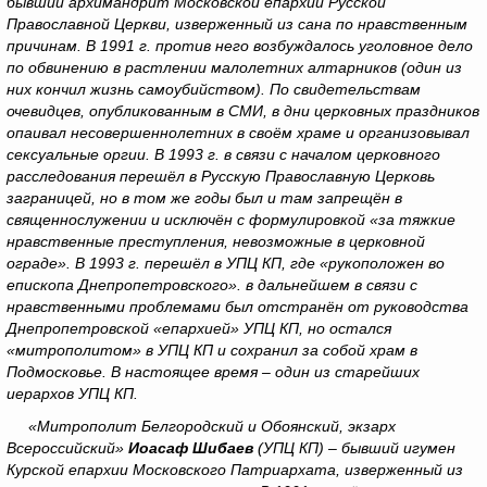
бывший архимандрит Московской епархии Русской
Православной Церкви, изверженный из сана по нравственным
причинам. В 1991 г. против него возбуждалось уголовное дело
по обвинению в растлении малолетних алтарников (один из
них кончил жизнь самоубийством). По свидетельствам
очевидцев, опубликованным в СМИ, в дни церковных праздников
опаивал несовершеннолетних в своём храме и организовывал
сексуальные оргии. В 1993 г. в связи с началом церковного
расследования перешёл в Русскую Православную Церковь
заграницей, но в том же годы был и там запрещён в
священнослужении и исключён с формулировкой «за тяжкие
нравственные преступления, невозможные в церковной
ограде». В 1993 г. перешёл в УПЦ КП, где «рукоположен во
епископа Днепропетровского». в дальнейшем в связи с
нравственными проблемами был отстранён от руководства
Днепропетровской «епархией» УПЦ КП, но остался
«митрополитом» в УПЦ КП и сохранил за собой храм в
Подмосковье. В настоящее время – один из старейших
иерархов УПЦ КП.
«Митрополит Белгородский и Обоянский, экзарх
Всероссийский»
Иоасаф Шибаев
(УПЦ КП) – бывший игумен
Курской епархии Московского Патриархата, изверженный из