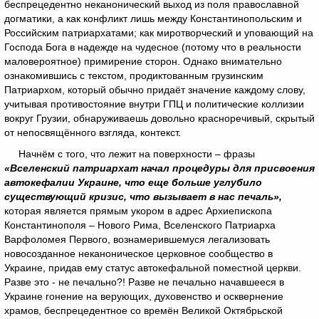
беспрецедентно неканонический выход из поля православной
догматики, а как конфликт лишь между Константинопольским и
Российским патриархатами; как миротворческий и уповающий на
Господа Бога в надежде на чудесное (потому что в реальности
маловероятное) примирение сторон. Однако внимательно
ознакомившись с текстом, продиктованным грузинским
Патриархом, который обычно придаёт значение каждому слову,
учитывая противостояние внутри ГПЦ и политические коллизии
вокруг Грузии, обнаруживаешь довольно красноречивый, скрытый
от непосвящённого взгляда, контекст.
Начнём с того, что лежит на поверхности – фразы
«Вселенский патриархат начал процедуры для присвоения
автокефалии Украине, что еще больше углубило
существующий кризис, что вызывает в нас печаль»,
которая является прямым укором в адрес Архиепископа
Константинополя – Нового Рима, Вселенского Патриарха
Варфоломея Первого, вознамерившемуся легализовать
новосозданное неканоническое церковное сообщество в
Украине, придав ему статус автокефальной поместной церкви.
Разве это - не печально?! Разве не печально начавшееся в
Украине гонение на верующих, духовенство и осквернение
храмов, беспрецедентное со времён Великой Октябрьской