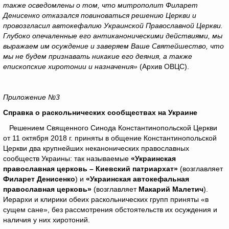
также осведомлены о том, что митрополит Филарет
Денисенко отказался повиноваться решению Церкви и
провозгласил автокефалию Украинской Православной Церкви.
Глубоко опечаленные его антиканоническими действиями, мы
выражаем им осуждение и заверяем Ваше Святейшество, что
мы не будем признавать никакие его деяния, а также
епископские хиротонии и назначения»
(Архив ОВЦС).
Приложение №3
Справка о раскольнических сообществах на Украине
Решением Священного Синода Константинопольской Церкви
от 11 октября 2018 г. приняты в общение Константинопольской
Церкви два крупнейших неканонических православных
сообществ Украины: так называемые
«Украинская
православная церковь – Киевский патриархат»
(возглавляет
Филарет Денисенко
) и
«Украинская автокефальная
православная церковь»
(возглавляет
Макарий Малетич
).
Иерархи и клирики обеих раскольнических групп приняты «в
сущем сане», без рассмотрения обстоятельств их осуждения и
наличия у них хиротоний.