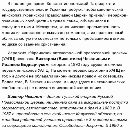
В настоящее время Константинопольский Патриархат и
государственные власти Украины требуют, чтобы канонический
епископат Украинской Православной Церкви признал «иерархов»
означенных сообществ «в сущем сане», объединился и
сослужил с ними. Между тем, каноническая преемственность
многих из «епископов» вызывает сомнения, а их нравственный
облик зачастую не совместим не только с пребыванием в клире,
но даже со званием христианина.
Иерархия «Украинской автокефальной православной церкви»
(УАПЦ) основана
Виктором (Викентием) Чекалиным и
Иоанном Боднарчуком,
которые в 1990 году «рукоположили»
первых епископов УАПЦ. На момент первых хиротоний УАПЦ ни
тот, ни другой не обладали каноническим правом их совершать.
Более того, В. Чекалин никогда, и нигде (даже в неканонических
сообществах) не получал епископской «хиротонии».
Виктор Чекалин
– диакон Тульской епархии Русской
Православной Церкви, лишённый сана за аморальные поступки
(воровство, святотатство, вступление в брак) в 1983 г. В
1987 г. преподавал в сельской школе Калужской области; по
жалобам родителей учеников приговорён к 3-м годам тюрьмы
за совращение малолетних. Освободился досрочно. В 1990 г.