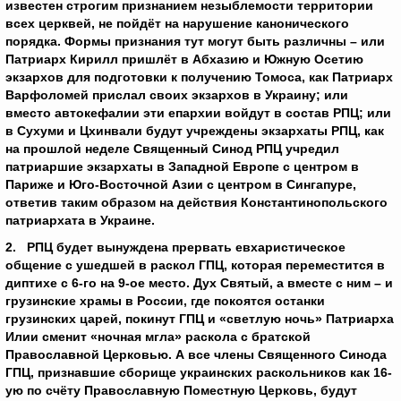
известен строгим признанием незыблемости территории
всех церквей, не пойдёт на нарушение канонического
порядка. Формы признания тут могут быть различны – или
Патриарх Кирилл пришлёт в Абхазию и Южную Осетию
экзархов для подготовки к получению Томоса, как Патриарх
Варфоломей прислал своих экзархов в Украину; или
вместо автокефалии эти епархии войдут в состав РПЦ; или
в Сухуми и Цхинвали будут учреждены экзархаты РПЦ, как
на прошлой неделе Священный Синод РПЦ учредил
патриаршие экзархаты в Западной Европе с центром в
Париже и Юго-Восточной Азии с центром в Сингапуре,
ответив таким образом на действия Константинопольского
патриархата в Украине.
2. РПЦ будет вынуждена прервать евхаристическое
общение с ушедшей в раскол ГПЦ, которая переместится в
диптихе с 6-го на 9-ое место. Дух Святый, а вместе с ним – и
грузинские храмы в России, где покоятся останки
грузинских царей, покинут ГПЦ и «светлую ночь» Патриарха
Илии сменит «ночная мгла» раскола с братской
Православной Церковью. А все члены Священного Синода
ГПЦ, признавшие сборище украинских раскольников как 16-
ую по счёту Православную Поместную Церковь, будут