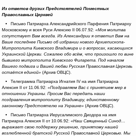
Из ответов других Предстоятелей Поместных
Православных Церквей
•
Письмо Патриарха Александрийского Парфения Патриарху
Московскому и всея Руси Алексию II 06.07.92:
«Моя молитва
сопутствует Вам всегда. Из Александрии я ответил Вам на
Ваше последнее Письмо об избрании нового Архиепископа-
Митрополита Киевского Владимира и о вопросах, касающихся
Украинской Церкви. Сожалею обо всём, что произошло по вине
бывшего митрополита Киевского Филарета. Под началом
Вашего подвига и Вашей любви Русская Православная Церковь
остаётся единой»
(Архив ОВЦС).
•
Телеграмма Патриарха Игнатия IV на имя Патриарха
Алексия ΙΙ от 11.06.92:
«Поздравляем Вас с принятием мер в
отношении Украины. Просим Вас передать наши
поздравления митрополиту Владимиру, единственному
законному Предстоятелю на Украине»
(Архив ОВЦС).
•
Письмо Патриарха Иерусалимского Диодора на имя
Патриарха Алексия ΙΙ от 10.06.92:
«Наш Священный Синод…
выражает свою поддержку решению, принятому нашей
возлюбленной братской Русской Православной Церковью. Мы