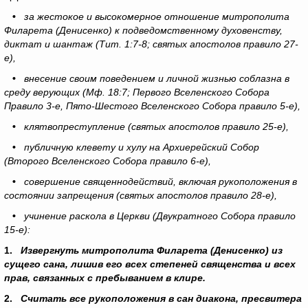
•
за жестокое и высокомерное отношение митрополита
Филарета (Денисенко) к подведомственному духовенству,
диктат и шантаж (Тит. 1:7-8; святых апостолов правило 27-
е),
•
внесение своим поведением и личной жизнью соблазна в
среду верующих (Мф. 18:7; Первого Вселенского Собора
Правило 3-е, Пято-Шестого Вселенского Собора правило 5-е),
•
клятвопреступление (святых апостолов правило 25-е),
•
публичную клевету и хулу на Архиерейский Собор
(Второго Вселенского Собора правило 6-е),
•
совершение священнодействий, включая рукоположения в
состоянии запрещения (святых апостолов правило 28-е),
•
учинение раскола в Церкви (Двукратного Собора правило
15-е):
1.
Извергнуть митрополита Филарета (Денисенко) из
сущего сана, лишив его всех степеней священства и всех
прав, связанных с пребыванием в клире.
2.
Считать все рукоположения в сан диакона, пресвитера