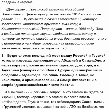
преданы анафеме.
(Для справки: Грузинский экзархат Российской
Православной Церкви просуществовал до 1917 года - после
революции ГПЦ объявила о своей автокефалии, которую
Московский Патриархат признал в 1943 году, а
Константинопольский Патриархат – лишь в 1990 году. Это -
к сведению некоторых грузин, любящих совать голову в
«турецкую петлю», откуда их вновь достают русские, но уже
с потерями и на худших условиях, как произошло после
заключения Георгиевского трактата.)
3. Будет сломан последний мост между Россией и Грузией,
которая навсегда распрощается с Абхазией и Самачабло, а
через пару лет, после истечения Карского договора, и с
Аджарией
(которая отойдёт к Турции при отсутствии
стороны – гарантора, то бишь, России),
а также, не
исключено, с армянонаселённым Самце Джавахети и с
азербайджанонаселённым Квемо Картли.
И в заключении – логичный вопрос: А что взамен вы ждёте от
Украины, господа хорошие?! А взамен киевская власть
«отблагодарит» Грузию также, как отблагодарила Саакашвили и
«Грузинский легион», воевавший за неё в АТО на Донбассе, что