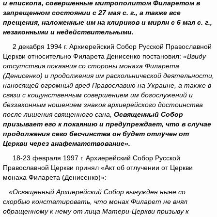
и епископа, совершенные митрополитом Филаретом в
запрещенном состоянии с 27 мая с. г., а также все
прещения, наложенные им на клириков и мирян с 6 мая с. г.,
незаконными и недействительными.
2 декабря 1994 г. Архиерейский Собор Русской Православной
Церкви относительно Филарета Денисенко постановил:
«Ввиду
отсутствия покаяния со стороны монаха Филарета
(Денисенко) и продолжения им раскольнической деятельности,
наносящей огромный вред Православию на Украине, а также в
связи с кощунственным совершением им богослужений и
беззаконным ношением знаков архиерейского достоинства
после лишения священного сана,
Освященный Собор
призывает его к покаянию и предупреждает, что в случае
продолжения сего бесчинства он будет отлучен от
Церкви через анафематствование».
18-23 февраля 1997 г. Архиерейский Собор Русской
Православной Церкви принял «Акт об отлучении от Церкви
монаха Филарета (Денисенко)»:
«Освященный Архиерейский Собор вынужден ныне со
скорбью констатировать, что монах Филарет не внял
обращенному к нему от лица Матери-Церкви призыву к