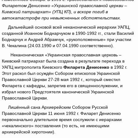
Филаретом Денисенко «Украинской православной церкви –
Киевский патриархат» (УПЦ КП), и вскоре погиб в
автокатастрофе при невыясненных обстоятельствах.
Дальнейшей основой всей неканонической иерархии УАПЦ,
созданной Иоанном Боднарчуком в 1990-1992 гг., стали Василий
Боднарчук и Андрей Абрамчук, «рукоположенные» при участии
В. Чекалина (24.03.1990 и 07.04.1990 соответственно).
Неканоническая «Украинская православная церковь –
Киевский патриархат была создана в результате перехода в
УАПЦ митрополита Киевского
Филарета Денисенко
в 1992 г.
Этот раскол был осуждён Собором епископов Украинской
Православной Церкви 27-28 мая 1992 г., который сместил
Филарета с кафедры, запретив его в священнослужении, и
избрал нового Предстоятеля канонической Украинской
Православной Церкви.
Лишённый сана Архиерейским Собором Русской
Православной Церкви 11 июня 1992 г. Филарет Денисенко
первоначально длительное время сослужили с иерархами
«чекалинского» поставления (то есть, не имеющими
архиерейской хиротонии).