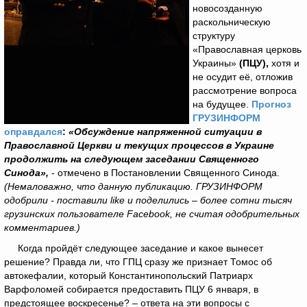
новосозданную
раскольническую
структуру
«Православная церковь
Украины»
(ПЦУ),
хотя и
не осудит её, отложив
рассмотрение вопроса
на будущее.
Прогноз
ГРУЗИНФОРМ
оправдался
:
«Обсуждение напряженной ситуации в
Православной Церкви и текущих процессов в Украине
продолжить на следующем заседании Священного
Синода»,
- отмечено в Постановлении Священного Синода.
(Немаловажно, что данную публикацию. ГРУЗИНФОРМ
одобрили - поставили like и поделились – более сотни тысяч
грузинских пользователе Facebook, не считая одобрительных
комментариев.)
Когда пройдёт следующее заседание и какое вынесет
решение? Правда ли, что ГПЦ сразу же признает Томос об
автокефалии, который Константинопольский Патриарх
Варфоломей собирается предоставить ПЦУ 6 января, в
предстоящее воскресенье? – ответа на эти вопросы с