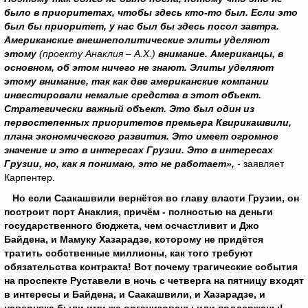
было в приоритетах, чтобы здесь кто-то был. Если это
был бы приоритет, у нас был бы здесь посол завтра.
Американские внешнеполитические элиты уделяют
этому
(проекту Анаклия – А.Х.)
внимание. Американцы, в
основном, об этом ничего не знают. Элиты уделяют
этому внимание, так как две американские компании
инвестировали немалые средства в этот объект.
Стратегически важный объект. Это был один из
первостепенных приоритетов премьера Квирикашвили,
плана экономического развития. Это имеет огромное
значение и это в интересах Грузии. Это в интересах
Грузии, но, как я понимаю, это не работает»,
- заявляет
Карпентер.
Но если Саакашвили вернётся во главу власти Грузии, он
построит порт Анаклия, причём - полностью на деньги
государственного бюджета, чем осчастливит и Джо
Байдена, и Мамуку Хазарадзе, которому не придётся
тратить собственные миллионы, как того требуют
обязательства контракта! Вот почему трагические события
на проспекте Руставели в ночь с четверга на пятницу входят
в интересы и Байдена, и Саакашвили, и Хазарадзе, и