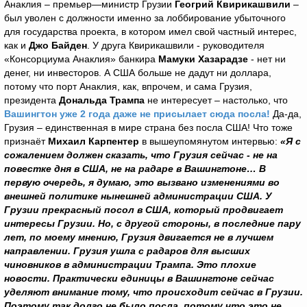
Анаклия – премьер—министр Грузии
Геогрий Квирикашвили
–
был уволен с должности именно за лоббирование убыточного
для государства проекта, в котором имел свой частный интерес,
как и
Джо Байден
. У друга Квирикашвили - руководителя
«Консорциума Анаклия» банкира
Мамуки Хазарадзе
- нет ни
денег, ни инвесторов. А США больше не дадут ни доллара,
потому что порт Анаклия, как, впрочем, и сама Грузия,
президента
Дональда Трампа
не интересует – настолько, что
Вашингтон уже 2 года даже не присылает сюда посла!
Да-да,
Грузия – единственная в мире страна без посла США! Что тоже
признаёт
Михаил Карпентер
в вышеупомянутом интервью:
«Я с
сожалением должен сказать, что Грузия сейчас - не на
повестке дня в США, не на радаре в Вашингтоне… В
первую очередь, я думаю, это вызвано изменениями во
внешней политике нынешней администрации США. У
Грузии прекрасный посол в США, который продвигает
интересы Грузии. Но, с другой стороны, в последние пару
лет, по моему мнению, Грузия двигается не в лучшем
направлении. Грузия ушла с радаров для высших
чиновников в администрации Трампа. Это плохие
новости. Практически единицы в Вашингтоне сейчас
уделяют внимание тому, что происходит сейчас в Грузии.
Поэтому так долго не было посла, потому что это не