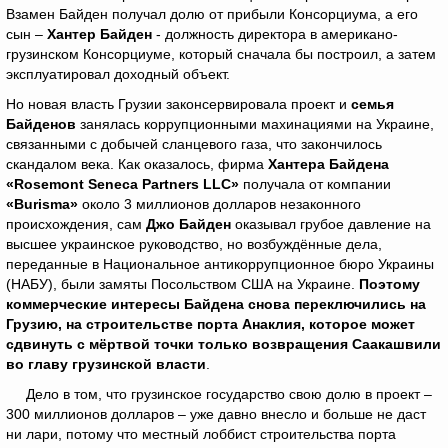
Взамен Байден получал долю от прибыли Консорциума, а его
сын –
Хантер Байден
- должность директора в американо-
грузинском Консорциуме, который сначала бы построил, а затем
эксплуатировал доходный объект.
Но новая власть Грузии законсервировала проект и
семья
Байденов
занялась коррупционными махинациями на Украине,
связанными с добычей сланцевого газа, что закончилось
скандалом века. Как оказалось, фирма
Хантера Байдена
«Rosemont Seneca Partners LLC»
получала от компании
«Burisma»
около 3 миллионов долларов незаконного
происхождения, сам
Джо Байден
оказывал грубое давление на
высшее украинское руководство, но возбуждённые дела,
переданные в Национальное антикоррупционное бюро Украины
(НАБУ), были замяты Посольством США на Украине.
Поэтому
коммерческие
интересы Байдена снова переключились на
Грузию, на строительстве порта Анаклия, которое может
сдвинуть с мёртвой точки только возвращения Саакашвили
во главу грузинской власти
.
Дело в том, что грузинское государство свою долю в проект –
300 миллионов долларов – уже давно внесло и больше не даст
ни лари, потому что местный лоббист строительства порта