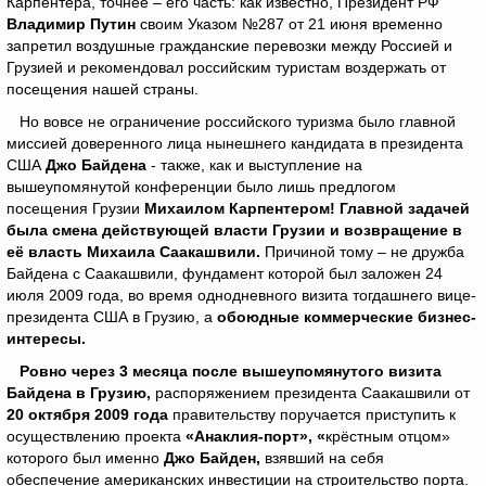
Карпентера, точнее – его часть: как известно, Президент РФ
Владимир Путин
своим Указом №287 от 21 июня временно
запретил воздушные гражданские перевозки между Россией и
Грузией и рекомендовал российским туристам воздержать от
посещения нашей страны.
Но вовсе не ограничение российского туризма было главной
миссией доверенного лица нынешнего кандидата в президента
США
Джо Байдена
- также, как и выступление на
вышеупомянутой конференции было лишь предлогом
посещения Грузии
Михаилом Карпентером! Главной задачей
была смена действующей власти Грузии и возвращение в
её власть Михаила Саакашвили.
Причиной тому – не дружба
Байдена с Саакашвили, фундамент которой был заложен 24
июля 2009 года, во время однодневного визита тогдашнего вице-
президента США в Грузию, а
обоюдные коммерческие бизнес-
интересы.
Ровно через 3 месяца после вышеупомянутого визита
Байдена в Грузию,
распоряжением президента Саакашвили от
20 октября 2009 года
правительству поручается приступить к
осуществлению проекта
«Анаклия-порт», «
крёстным отцом»
которого был именно
Джо Байден,
взявший на себя
обеспечение американских инвестиции на строительство порта.