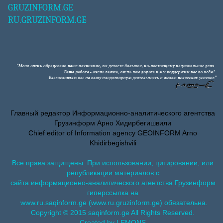
GRUZINFORM.GE
RU.GRUZINFORM.GE
Главный редактор Информационно-аналитического агентства
Грузинформ Арно Хидирбегишвили
Chief editor of Information agency GEOINFORM Arno
Khidirbegishvili
Все права защищены. При использовании, цитировании, или
републикации материалов с
сайта информационно-аналитического агентства Грузинформ
гиперссылка на
www.ru.saqinform.ge (www.ru.gruzinform.ge) обязательна.
Copyright © 2015 saqinform.ge All Rights Reserved.
Created by LEMONS