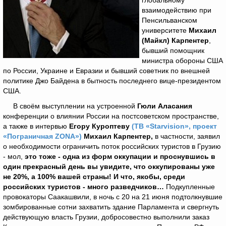
глобальному
взаимодействию при
Пенсильванском
университете
Михаил
(Майкл) Карпентер
,
бывший помощник
министра обороны США
по России, Украине и Евразии и бывший советник по внешней
политике Джо Байдена в бытность последнего вице-президентом
США.
В своём выступлении на устроенной
Гюли Аласания
конференции о влиянии России на постсоветском пространстве,
а также в интервью
Егору Куроптеву
(ТВ «Starvision», проект
«Пограничная ZONA»)
Михаил Карпентер,
в частности, заявил
о необходимости ограничить поток российских туристов в Грузию
- мол,
это тоже - одна из форм оккупации и проснувшись в
один прекрасный день вы увидите, что оккупированы уже
не 20%, а 100% вашей страны! И что, якобы, среди
российских туристов - много разведчиков…
Подкупленные
провокаторы Саакашвили, в ночь с 20 на 21 июня подтолкнувшие
зомбированные сотни захватить здание Парламента и свергнуть
действующую власть Грузии, добросовестно выполнили заказ