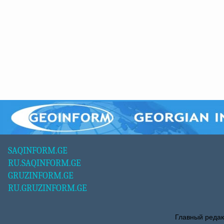
SAQINFORM.GE
RU.SAQINFORM.GE
GRUZINFORM.GE
RU.GRUZINFORM.GE
Главный редак