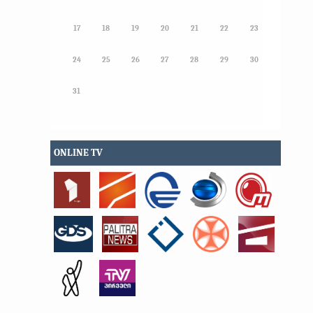
17
18
19
20
21
22
23
24
25
26
27
28
29
30
31
ONLINE TV