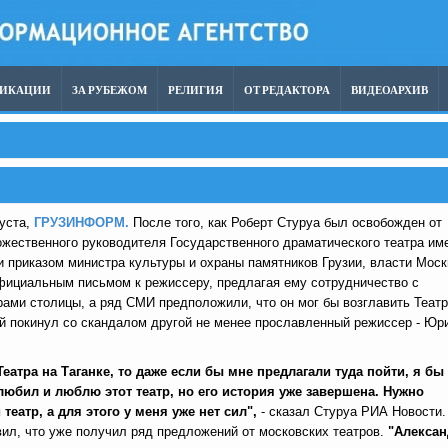
ЛИКАЦИИ
ЗА РУБЕЖОМ
РЕЛИГИЯ
ОТ РЕДАКТОРА
ВИДЕОАРХИВ
уста,
ГРУЗИНФОРМ.
После того, как Роберт Стуруа был освобожден от
жественного руководителя Государственного драматического театра им
 приказом министра культуры и охраны памятников Грузии, власти Мос
фициальным письмом к режиссеру, предлагая ему сотрудничество с
ами столицы, а ряд СМИ предположили, что он мог бы возглавить Театр
ый покинул со скандалом другой не менее прославленный режиссер - Юр
Театра на Таганке, то даже если бы мне предлагали туда пойти, я бы
 любил и люблю этот театр, но его история уже завершена. Нужно
театр, а для этого у меня уже нет сил",
- сказал Стуруа РИА Новости.
ил, что уже получил ряд предложений от московских театров.
"Алексан