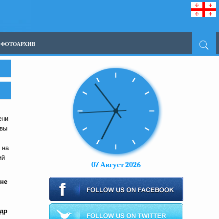
ФОТОАРХИВ
ени
квы
 на
ий
07 Август 2026
 не
др