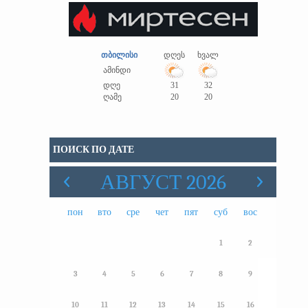
თბილისი
დღეს
ხვალ
ამინდი
დღე
31
32
ღამე
20
20
ПОИСК ПО ДАТЕ
АВГУСТ 2026
пон
вто
сре
чет
пят
суб
вос
1
2
3
4
5
6
7
8
9
10
11
12
13
14
15
16