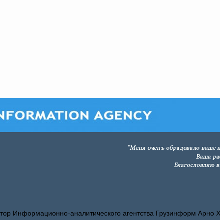
тор Информационно-аналитического агентства Грузинформ Арно 