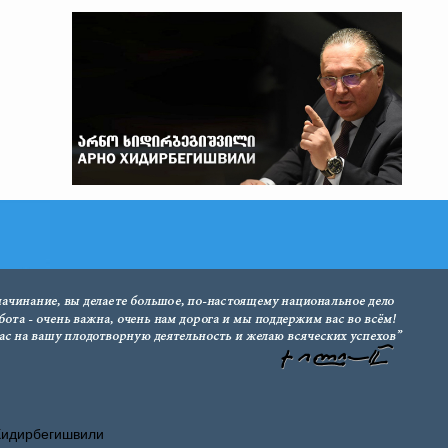
Хидирбегишвили