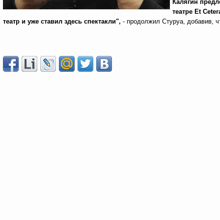
Калягин предл
театре
Et Cete
театр и уже ставил здесь спектакли",
- продолжил Стуруа, добавив, ч