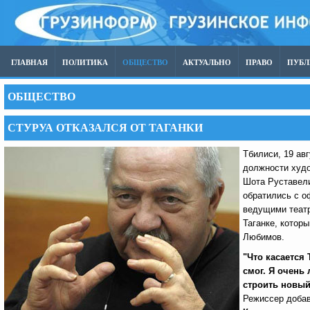
ГЛАВНАЯ
ПОЛИТИКА
ОБЩЕСТВО
АКТУАЛЬНО
ПРАВО
ПУБ
ОБЩЕСТВО
СТУРУА ОТКАЗАЛСЯ ОТ ТАГАНКИ
Тбилиси, 19 авг
должности худо
Шота Руставели
обратились с о
ведущими театр
Таганке, котор
Любимов.
"Что касается 
смог. Я очень
строить новый 
Режиссер добав