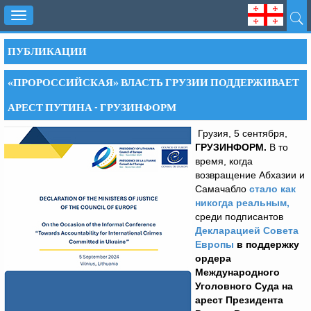
Toggle
navigation
ПУБЛИКАЦИИ
«ПРОРОССИЙСКАЯ» ВЛАСТЬ ГРУЗИИ ПОДДЕРЖИВАЕТ
АРЕСТ ПУТИНА - ГРУЗИНФОРМ
Грузия, 5 сентября,
ГРУЗИНФОРМ.
В то
время, когда
возвращение Абхазии и
Самачабло
стало как
никогда реальным,
среди подписантов
Декларацией Совета
Европы
в поддержку
ордера
Международного
Уголовного Суда на
арест Президента