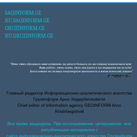
SAQINFORM.GE
RU.SAQINFORM.GE
GRUZINFORM.GE
RU.GRUZINFORM.GE
Главный редактор Информационно-аналитического агентства
Грузинформ Арно Хидирбегишвили
Chief editor of Information agency GEOINFORM Arno
Khidirbegishvili
Все права защищены. При использовании, цитировании, или
републикации материалов с
сайта информационно-аналитического агентства Грузинформ