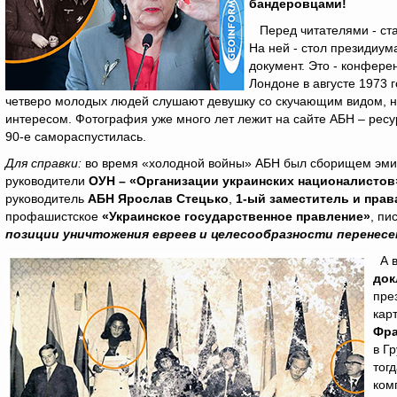
бандеровцами!
Перед читателями - ста
На ней - стол президиум
документ. Это - конфер
Лондоне в августе 1973 
четверо молодых людей слушают девушку со скучающим видом, но п
интересом. Фотография уже много лет лежит на сайте АБН – ресу
90-е самораспустилась.
Для справки:
во время «холодной войны» АБН был сборищем эмигр
руководители
ОУН – «Организации украинских националистов
руководитель
АБН Ярослав Стецько
,
1-ый заместитель и прав
профашистское
«Украинское государственное правление»
, пи
позиции уничтожения евреев и целесообразности перенесе
А в
док
пре
кар
Фра
в Г
тогд
ком