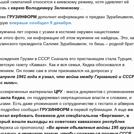
ьшой симпатией относится к киевскому режиму, хотя удивляет её
овь к
еврею Володимиру Зеленскому
…
же
ГРУЗИНФОРМ
дополнит информацию о предках Зурабишвили,
орую
впервые сообщил 9 декабря.
мужчина лет сорока с усами в костюме окружен нацистскими
и этого фото, ни информации об этом мужчине не найдешь. Это, ка
рузинского президента Саломе Зурабишвили, то бишь – родной брат
вхождения Грузии в СССР. Сначала его пристанищем стала Турция,
етскую газету «Кавказ». Как и вся семья, Кедиа обосновался в
ением. Он позже сам в этом признавался на допросах у
 апреле 1941 года я узнал, что война между Германией и ССС
с ними».
ассекреченных материалах
ЦРУ
- масса документов с упоминанием
аила Кедиа
, он поддерживал оккупационные власти и словами, и
ьгами. Есть даже упоминания о сотрудничестве с гестапо и абвером
 подробно сообщал
ГРУЗИНФОРМ
в первой публикации. А еще
он
огал вербовать боевиков для спецбатальона «Бергманн», в
орый вошли выходцы из советских кавказских республик
держка из протокола):
«Во время объявления войны 195 грузин
исались в немецкую армию, чтобы сражаться против СССР.