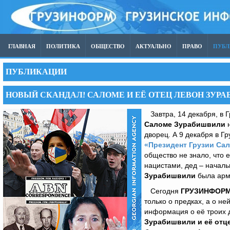
ГЛАВНАЯ
ПОЛИТИКА
ОБЩЕСТВО
АКТУАЛЬНО
ПРАВО
ПУБ
ПУБЛИКАЦИИ
НОВЫЙ СКАНДАЛ! САЛОМЕ И ЕЁ ОТЕЦ ЛЕВОН ЗУР
Завтра, 14 декабря, в 
Саломе Зурабишвили
н
дворец. А 9 декабря в Г
«Президент Грузии Сал
общество не знало, что 
нацистами, дед – начал
Зурабишвили
была арм
Сегодня
ГРУЗИНФОР
только о предках, а о н
информация о её троих д
Зурабишвили и её отце