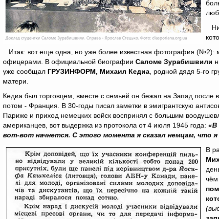
бол
люб
Ни
кот
Итак: вот еще одна, но уже более известная фотография (№2): 
офицерами. В официальной биографии
Саломе Зурабишвили
н
уже сообщал
ГРУЗИНФОРМ, Михаил Кедиа
, родной дядя 5-го г
матери.
Кедиа был торговцем, вместе с семьей он бежал на Запад после 
потом - Франция. В 30-годы писал заметки в эмигрантскую антисов
Париже и приход немецких войск воспринял с большим воодушевл
американцев, вот выдержка из протокола от 4 июля 1945 года:
«В
вот-вот начнется. С этого момента я сказал немцам, что я 
В р
Мих
ден
чём
пом
кот
(вы
зап