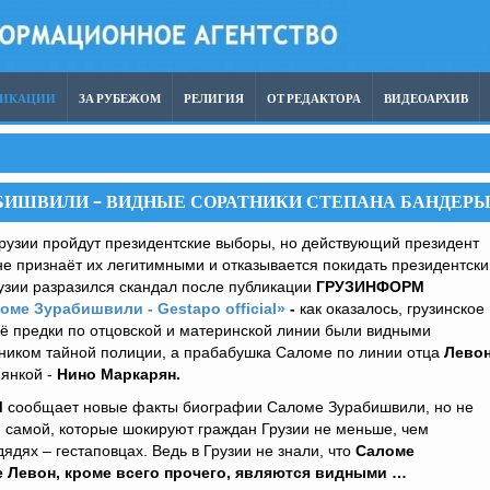
ЛИКАЦИИ
ЗА РУБЕЖОМ
РЕЛИГИЯ
ОТ РЕДАКТОРА
ВИДЕОАРХИВ
АБИШВИЛИ – ВИДНЫЕ СОРАТНИКИ СТЕПАНА БАНДЕРЫ
Грузии пройдут президентские выборы, но действующий президент
е признаёт их легитимными и отказывается покидать президентски
рузии разразился скандал после публикации
ГРУЗИНФОРМ
оме Зурабишвили - Gestapo official»
-
как оказалось, грузинское
её предки по отцовской и материнской линии были видными
ьником тайной полиции, а прабабушка Саломе по линии отца
Лево
янкой -
Нино Маркарян.
М
сообщает новые факты биографии Саломе Зурабишвили, но не
ей самой, которые шокируют граждан Грузии не меньше, чем
ядях – гестаповцах. Ведь в Грузии не знали, что
Саломе
 Левон, кроме всего прочего, являются видными …