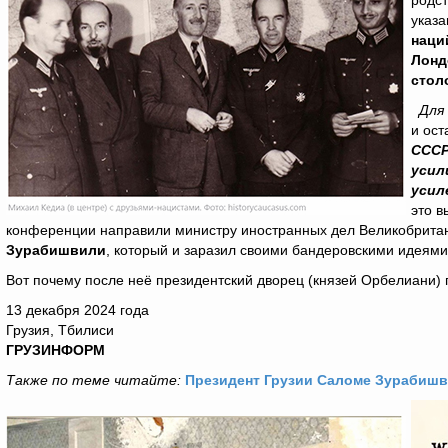
родс
указа
наци
Лонд
стол
Для 
и ост
СССР
усил
усил
это в
конференции направили министру иностранных дел Великобрит
Зурабишвили
, который и заразил своими бандеровскими идеями
Вот почему после неё президентский дворец (князей Орбелиани) 
13 декабря 2024 года
Грузия, Тбилиси
ГРУЗИНФОРМ
Также по теме читайте:
Президент Грузии Саломе Зурабишвил