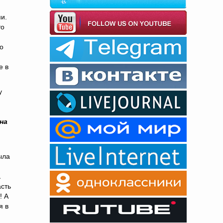
и.
то
о
е в
у
на
ыла
а
асть
! А
я в