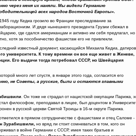
нно через меня их наняли. Мы видели Германию
ободительницей всех народов Восточной Европы».
945 году Кедиа грозило во Франции преследование за
лаборационизм. И дядя нынешнего президента Грузии сбежал в
йцарию, где сдался американцам и активно им себя предлагал, но
тно, хотя за пособничество фашистам его не привлекли.
ледний известный документ, касающийся Михаила Кедиа, датиро
го университета. К тому времени он все еще живет в Женеве,
нции. Его выдачи тогда потребовал СССР, но Швейцария
торой много лет спустя, в январе этого года, согласится его
енно, не Советы, а русские, были и остаются главными
рабишвили
. Он тоже не страдал от нацистской оккупации Парижа, х
 стал философом, преподавал в лицее, был доцентом в Университе
ронен в русской церкви Святой Троицы в 16-м округе Парижа.
тметился в прямом сотрудничестве с фашистами и отец Саломе -
н Зурабишвили,
но вряд ли стоит сомневаться в том, кого он
рживал в войне Германии с СССР, имея таких братьев и