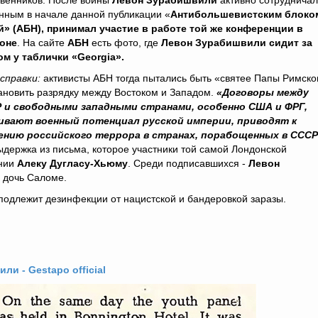
твенников. После войны
Левон Зурабишвили
активно сотрудничал
нным в начале данной публикации «
Антибольшевистским блоко
й»
(АБН), принимал участие в работе той же конференции в
оне
. На сайте
АБН
есть фото, где
Левон Зурабишвили сидит за
ом у таблички «Georgia».
справки:
активисты АБН тогда пытались быть «святее Папы Римско
ановить разрядку между Востоком и Западом.
«Договоры между
 и свободными западными странами, особенно США и ФРГ,
ивают военный потенциал русской империи, приводят к
ению российского террора в странах, порабощенных в ССС
ыдержка из письма, которое участники той самой Лондонской
ании
Алеку Дугласу-Хьюму
. Среди подписавшихся -
Левон
 дочь Саломе.
подлежит дезинфекции от нацистской и бандеровкой заразы.
и - Gestapo official