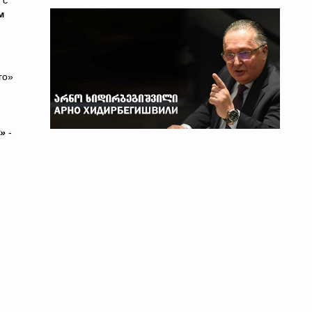
 с
м
го»
Р»
-