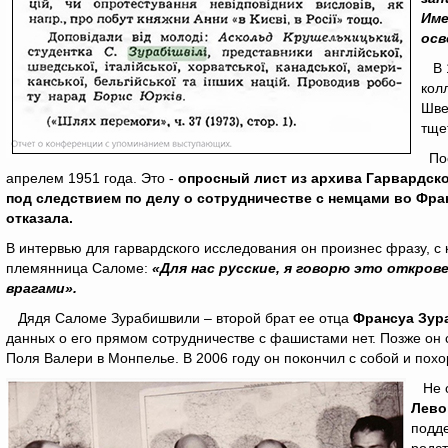
Име
осв
В 1
кол
Шве
тще
Пос
апрелем 1951 года. Это -
опросный лист из архива Гарвардско
под следствием по делу о сотрудничестве с немцами во Фра
отказала.
В интервью для гарвардского исследования он произнес фразу, с ко
племянница Саломе:
«Для нас русские, я говорю это откров
врагами».
Дядя Саломе Зурабишвили – второй брат ее отца
Франсуа Зу
данных о его прямом сотрудничестве с фашистами нет. Позже он
Поля Валери в Монпелье. В 2006 году он покончил с собой и похо
Не о
Лево
подде