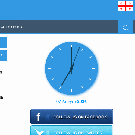
ФОТОАРХИВ
!
й
на
07 Август 2026