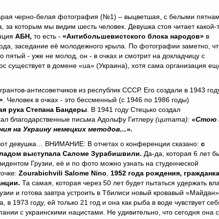
рая черно-белая фотография (№1) – выцветшая, с белыми пятнам
а, за которым мы видим шесть человек. Девушка стоя читает какой-
енция
АБН,
то есть -
«Антибольшевистского блока народов»
в
года, заседание её молодежного крыла. По фотографии заметно, чт
ятый - уже не молод, он - в очках и смотрит на докладчицу с
рс существует в домене «ua» (Украина), хотя сама организация ещ
антов-антисоветчиков из республик СССР. Его создали в 1943 год
»
. Человек в очках - это бессменный (с 1946 по 1986 годы)
ая рука Степана Бандеры
. В 1941 году Стецько создал
сал благодарственные письма Адольфу Гитлеру
(цитата):
«Стою 
ния на Украину немецких методов…».
от девушка… ВНИМАНИЕ: В отчетах о конференции сказано:
с
ладом выступала Саломе Зурабишвили.
Да-да, которая 6 лет б
зидентом Грузии, её и по фото можно узнать на студенческой
точке:
Zourabichvili Salome Nino
,
1952 года рождения, гражданк
нции.
Та самая, которая через 50 лет будет пытаться удержать вл
рузии и готова завтра устроить в Тбилиси новый кровавый «Майдан»
а, в 1973 году, ей только 21 год и она как рыба в воде чувствует себ
пании с украинскими нацистами. Не удивительно, что сегодня она с