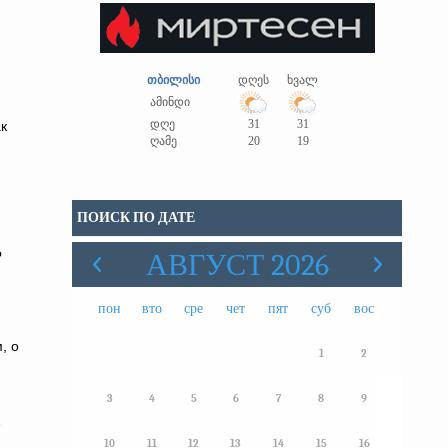
თბილისი
დღეს
ხვალ
ამინდი
დღე
31
31
к
ღამე
20
19
ПОИСК ПО ДАТЕ
Р
АВГУСТ 2026
пон
вто
сре
чет
пят
суб
вос
, о
1
2
3
4
5
6
7
8
9
10
11
12
13
14
15
16