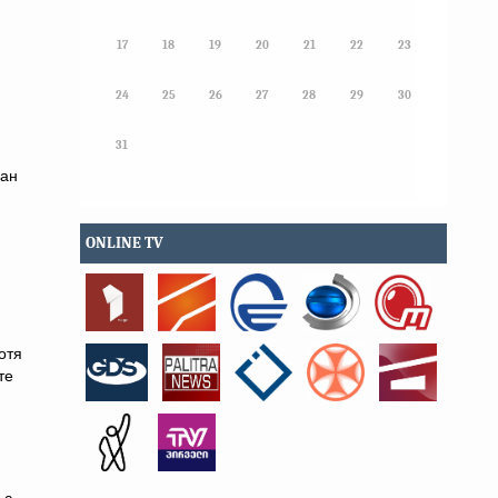
17
18
19
20
21
22
23
24
25
26
27
28
29
30
31
ван
ONLINE TV
отя
те