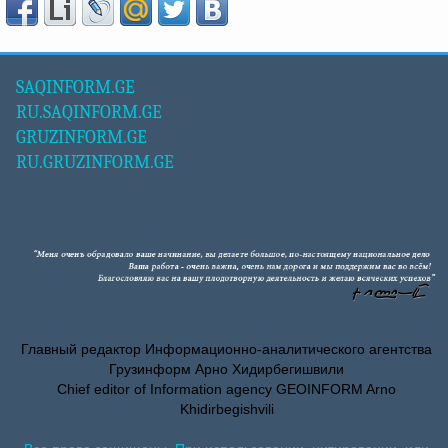
SAQINFORM.GE
RU.SAQINFORM.GE
GRUZINFORM.GE
RU.GRUZINFORM.GE
Главный редактор Информационно-аналитического агентства
Грузинформ Арно Хидирбегишвили
Chief editor of Information agency GEOINFORM Arno
Khidirbegishvili