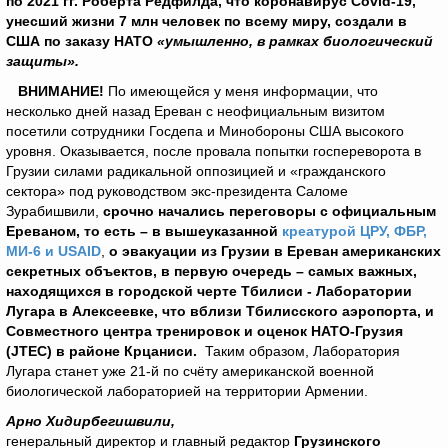
по 2021 гг. Роберта Редфилда, что коронавирус Covid-19,
унесший жизни 7 млн человек по всему миру, создали в
США по заказу НАТО
«умышленно, в рамках биологический
защиты».
ВНИМАНИЕ!
По имеющейся у меня информации, что
несколько дней назад Ереван с неофициальным визитом
посетили сотрудники Госдепа и Минобороны США высокого
уровня. Оказывается, после провала попытки госпереворота в
Грузии силами радикальной оппозицией и «гражданского
сектора» под руководством экс-президента Саломе
Зурабишвили,
срочно начались переговоры с официальным
Ереваном, то есть – в вышеуказанной
креатурой ЦРУ, ФБР,
МИ-6 и USAID
,
о эвакуации из Грузии в Ереван американских
секретных объектов, в первую очередь – самых важных,
находящихся в городской черте Тбилиси - Лаборатории
Лугара в Алексеевке, что вблизи Тбилисского аэропорта, и
Совместного центра тренировок и оценок НАТО-Грузия
(JTEC) в районе Крцаниси.
Таким образом, Лаборатория
Лугара станет уже 21-й по счёту американской военной
биологической лабораторией на территории Армении.
Арно Хидирбегишвили,
генеральный директор и главный редактор
Грузинского