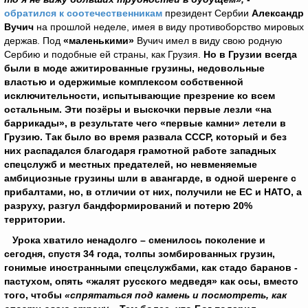
обратился к соотечественникам
президент Сербии
Александр
Вучич
на прошлой неделе, имея в виду противоборство мировых
держав. Под
«маленькими»
Вучич имел в виду свою родную
Сербию и подобные ей страны, как Грузия.
Но в Грузии всегда
были в моде ажитированные грузины, недовольные
властью и одержимые комплексом собственной
исключительности, испытывающие презрение ко всем
остальным. Эти позёры и выскочки первые лезли «на
баррикады», в результате чего «первые камни» летели в
Грузию. Так было во время развала СССР, который и без
них распадался благодаря грамотной работе западных
спецслужб и местных предателей, но невменяемые
амбициозные грузины шли в авангарде, в одной шеренге с
прибалтами, но, в отличии от них, получили не ЕС и НАТО, а
разруху, разгул бандформирований и потерю 20%
территории.
Урока хватило ненадолго – сменилось поколение и
сегодня, спустя 34 года, толпы зомбированных грузин,
гонимые иностранными спецслужбами, как стадо баранов -
пастухом, опять «жалят русского медведя» как осы, вместо
того, чтобы
«спрятаться под камень и посмотреть, как