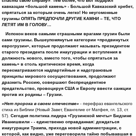
спасти свою страну»
.
Тем более, что Бог подарил
кавказцам «большой камень» - Большой Кавказский хребет,
спрятаться за которым очень легко! Но неугомонные
грузины ОПЯТЬ ПРЕДПОЧЛИ ДРУГИЕ КАМНИ – ТЕ, ЧТО
ЛЕТЯТ ИМ В ГОЛОВУ…
Испокон веков самыми страшными врагами грузин были
сами грузины. Вышеупомянутые категории «продвинутых
еврогрузин», которые продолжают называть президентом
старого президента после инаугурации и вступления в
должность нового, вместо того, чтобы спрятаться за
камень» в столь критическое время, когда
пересматриваются надпартийные и надстрановые
принципы мирового сосуществования, продолжают
дразнить Россию, совершают беспрецедентное
предательство, провоцируя США и Европу ввести санкции
против их родины – Грузии.
«Нет пророка в своем отечестве»
- перефраз евангельского
стиха из Библии (Новый Завет, Евангелие от Матфея, гл. 13, ст.
57).
Сегодня политика лидера «Грузинской мечты» Бидзине
Иванишвили - - единственно оправданная: дождаться
инаугурации Трампа, прихода новой администрации, с
которой, как видно, уже переговорила тайно побывавшая в