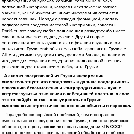
происходящих за рубежом событий, если бы не анализ
полученной информации, которая имеет такое же важное
значение, как её изыскание, иначе информация останется
нереализованной. Наряду с развединформацией, анализу
подвергаются средства массовой информации, соцсети и
DarkNet, вот почему любая полноценная разведслужба имеет
свое аналитическое подразделение. Другой вопрос –
оставляющая желать лучшего квалификация служащих там
аналитиков. Грузинский обыватель любит сравнивать Грузию с
США и другими ведущими государствами Запада, не понимая,
что даже для создания и содержания полноценной внешней
разведки недостаточно всего госбюджета Грузии.
А анализ поступающей из Грузии информации
свидетельствует, что продолжать и дальше поддерживать
оппозицию бессмысленно и контрпродуктивно – лучше
«перезагрузить» отношения с победившей властью, а если
что-то пойдёт не так – эвакуировать из Грузии
американские стратегическое военные объекты и персонал.
Гораздо более серьёзной проблемой, чем иностранное
вмешательство во внутренние дела Грузии, является грузинское
общество, которое десятки лет после ликвидации КГБ СССР
открыто подвергалось психологический обработке и вербовке