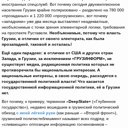
иностранных спецслужб. Вот почему сегодня двухмиллионное
население Грузии крайне поляризовано – разделено на 780 000
«прозаданых» и 1 220 000 «прогрузинских», вот почему
«западники» уже два месяца выставляют неадекватные,
необъяснимые с точки зрения элементарной логики, требования
на проспекте Руставели.
Необъяснимые, потому что власть
Грузии, в отличии от своего электората, как была
прозападной, таковой и осталась!
Ещё один парадокс: в отличии от США и других стран
Запада, в Грузии, за исключением «ГРУЗИНФОРМ», не
существует медиа, редакционная политика которых не
противоречила бы национальным интересам. А
национальные интересы, в свою очередь, расходятся с
государственной политикой власти! Что касается
государственной информационной политики, её в Грузии
нет.
Вот почему, к примеру, термином «
DeepState»
(«Глубинное
государство»), недавно вошедшим в грузинский политический
обиход
с моей лёгкой руки
(как раньше – «Второй фронт»),
грузинский политистеблишмент называет всех подряд: и
«сливающих» оппозиции информацию госчиновников –