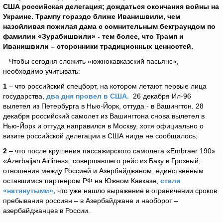
США российская делегация; дождаться окончания войны на
Украине.
Трампу гораздо ближе Иванишвили, чем
назойливая пожилая дама с сомнительным бекграундом по
фамилии «Зурабишвили» - тем более, что Трамп и
Иванишвили – сторонники традиционных ценностей.
Чтобы сегодня сложить «южнокавказский пасьянс»,
необходимо учитывать:
1
– что российский спецборт, на котором летают первые лица
государства,
два дня провел в США.
26 декабря Ил-96
вылетел из Петербурга в Нью-Йорк, оттуда - в Вашингтон. 28
декабря российский самолет из Вашингтона снова вылетел в
Нью-Йорк и оттуда направился в Москву, хотя официально о
визите российской делегации в США нигде не сообщалось;
2
– что после крушения пассажирского самолета «Embraer 190»
«Azerbaijan Airlines», совершавшего рейс из Баку в Грозный,
отношения между Россией и Азербайджаном, единственным
оставшимся партнёром РФ на Южном Кавказе,
стали
«натянутыми»,
что уже нашло выражение в ограничении сроков
пребывания россиян – в Азербайджане и наоборот –
азербайджанцев в России.