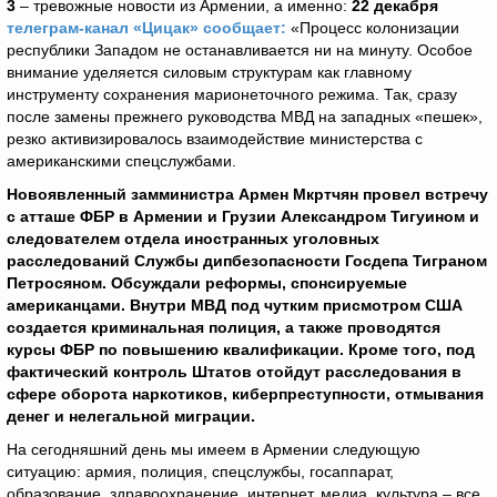
3
– тревожные новости из Армении, а именно:
22 декабря
телеграм-канал «Цицак» сообщает:
«Процесс колонизации
республики Западом не останавливается ни на минуту. Особое
внимание уделяется силовым структурам как главному
инструменту сохранения марионеточного режима. Так, сразу
после замены прежнего руководства МВД на западных «пешек»,
резко активизировалось взаимодействие министерства с
американскими спецслужбами.
Новоявленный замминистра Армен Мкртчян провел встречу
с атташе ФБР в Армении и Грузии Александром Тигуином и
следователем отдела иностранных уголовных
расследований Службы дипбезопасности Госдепа Тиграном
Петросяном. Обсуждали реформы, спонсируемые
американцами. Внутри МВД под чутким присмотром США
создается криминальная полиция, а также проводятся
курсы ФБР по повышению квалификации. Кроме того, под
фактический контроль Штатов отойдут расследования в
сфере оборота наркотиков, киберпреступности, отмывания
денег и нелегальной миграции.
На сегодняшний день мы имеем в Армении следующую
ситуацию: армия, полиция, спецслужбы, госаппарат,
образование, здравоохранение, интернет, медиа, культура – все