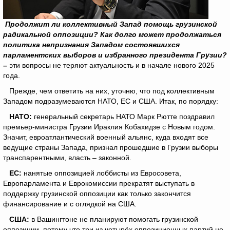
Продолжит ли коллективный Запад помощь грузинской
радикальной оппозиции? Как долго может продолжаться
политика непризнания Западом состоявшихся
парламентских выборов и избранного президента Грузии?
–
эти вопросы не теряют актуальность и в начале нового 2025
года.
Прежде, чем ответить на них, уточню, что под коллективным
Западом подразумеваются НАТО, ЕС и США. Итак, по порядку:
НАТО:
генеральный секретарь НАТО Марк Рютте поздравил
премьер-министра Грузии Ираклия Кобахидзе с Новым годом.
Значит, евроатлантический военный альянс, куда входят все
ведущие страны Запада, признал прошедшие в Грузии выборы
транспарентными, власть – законной.
ЕС:
нанятые оппозицией лоббисты из Евросовета,
Европарламента и Еврокомиссии прекратят выступать в
поддержку грузинской оппозиции как только закончится
финансирование и с оглядкой на США.
США:
в Вашингтоне не планируют помогать грузинской
оппозиции, потому что три из четырёх оппозиционных партий не