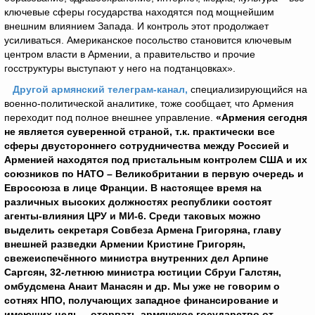
ключевые сферы государства находятся под мощнейшим
внешним влиянием Запада. И контроль этот продолжает
усиливаться. Американское посольство становится ключевым
центром власти в Армении, а правительство и прочие
госструктуры выступают у него на подтанцовках».
Другой армянский телеграм-канал,
специализирующийся на
военно-политической аналитике, тоже сообщает, что Армения
переходит под полное внешнее управление.
«Армения сегодня
не является суверенной страной, т.к. практически все
сферы двустороннего сотрудничества между Россией и
Арменией находятся под пристальным контролем США и их
союзников по НАТО – Великобритании в первую очередь и
Евросоюза в лице Франции. В настоящее время на
различных высоких должностях республики состоят
агенты-влияния ЦРУ и МИ-6. Среди таковых можно
выделить секретаря Совбеза Армена Григоряна, главу
внешней разведки Армении Кристине Григорян,
свежеиспечённого министра внутренних дел Арпине
Саргсян, 32-летнюю министра юстиции Сбруи Галстян,
омбудсмена Анаит Манасян и др. Мы уже не говорим о
сотнях НПО, получающих западное финансирование и
имеющих цель – оторвать армянское государство от