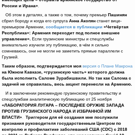
России и Ирана»
.
Об этом в деталях, а также о том, почему премьер
Пашинян
сбрил бороду и когда его супруга
Анна Акопян
станет вице-
премьером Армении,
сообщается в публикации
«Четвёртая
Республика»: Армения переходит под полное внешнее
управление».
Если грузинские министры и спецслужбы
внимательно изучили эту публикацию, в чём я сильно
сомневаюсь, они не могли не заметить прямые параллели с
Грузией.
Таким образом,
подтверждается моя
версия о Плане Макрона
на Южном Кавказе, «грузинскую часть» которого должна
была исполнить Саломе Зурабишвили. Но так как Салома с
задачей не справилась, весь акцент перенесли на Армению.
И в заключении рекомендую грузинскому правительству и
спецслужбам аналитическую публикацию от 25 ноября
«ЛАБОРАТОРИЯ ЛУГАРА – ПОСЛЕДНЕЕ ОРУЖИЕ ЗАПАДА
ПРОТИВ ГРУЗИНСКОГО НАРОДА И ИЗБРАННОЙ ИМ
ВЛАСТИ»
.
Триггером для её создания мне послужили
признания руководителя государственным Центром по
контролю и профилактике заболеваний США (CDC) с 2018