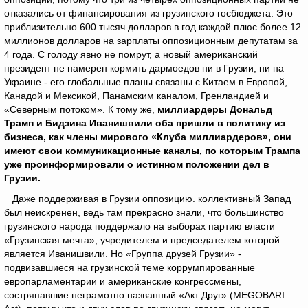
отказались от финансирования из грузинского госбюджета. Это
приблизительно 600 тысяч долларов в год каждой плюс более 12
миллионов долларов на зарплаты оппозиционным депутатам за
4 года. С голоду явно не помрут, а новый американский
президент не намерен кормить дармоедов ни в Грузии, ни на
Украине - его глобальные планы связаны с Китаем в Европой,
Канадой и Мексикой, Панамским каналом, Гренландией и
«Северным потоком». К тому же,
миллиардеры Дональд
Трамп и Бидзина Иванишвили оба пришли в политику из
бизнеса, как члены мирового «Клуба миллиардеров», они
имеют свои коммуникационные каналы, по которым Трампа
уже проинформировали о истинном положении дел в
Грузии.
Даже поддерживая в Грузии оппозицию. коллективный Запад
был неискренен, ведь там прекрасно знали, что большинство
грузинского народа поддержало на выборах партию власти
«Грузинская мечта», учредителем и председателем которой
является Иванишвили. Но «Группа друзей Грузии» -
подвизавшиеся на грузинской теме коррумпированные
европарламентарии и американские конгрессмены,
состряпавшие неграмотно названный «Акт Друг» (MEGOBARI