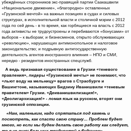
убеждённых сторонников экс-правящей партии Саакашвили
«Национальное движение», «благородно» оставленных
«Грузинской мечтой» на важных позициях в судах и силовых
структурах, в исполнительной власти и столичной мэрии с 2012
года по сей день - в то время, как горбящиеся на власть с 2012
года активисты не трудоустроены и перебиваются «бонусами» от
выборов – к выборам; и бизнесменов, открыто обслуживающих
«революцию», нарушающих антимонопольное и налоговое
законодательство; и подрывную антигосударственную
деятельность агентов иностранного влияния – НПО и СМИ,
нередко - резидентов иностранных спецслужб.
А ведь признавая существование в Грузии «теневого
правления», лидеры «Грузинской мечты» не понимают, что
«льют воду на мельницу» врагов
в
Страсбурге и
Вашингтоне, называющих Бидзину Иванишвили «теневым
правителем» Грузии. «Деиванишвилизация!»,
«Деолигархизация!» - ломая язык на русском, вторят они
грузинской оппозиции.
«Нам, маленьким, надо спрятаться под камень и
посмотреть, как спасти свою страну… Проблем будет
много, но если мы будем делать свою работу как следует,
то я не вижу больших трудностей в будущем»,
-