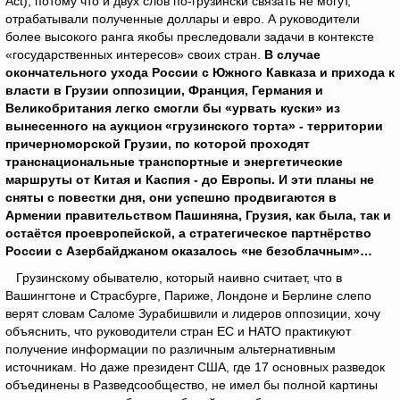
Act), потому что и двух слов по-грузински связать не могут,
отрабатывали полученные доллары и евро. А руководители
более высокого ранга якобы преследовали задачи в контексте
«государственных интересов» своих стран.
В случае
окончательного ухода России с Южного Кавказа и прихода к
власти в Грузии оппозиции, Франция, Германия и
Великобритания легко смогли бы «урвать куски» из
вынесенного на аукцион «грузинского торта» - территории
причерноморской Грузии, по которой проходят
транснациональные транспортные и энергетические
маршруты от Китая и Каспия - до Европы.
И эти планы не
сняты с повестки дня, они успешно продвигаются в
Армении правительством Пашиняна, Грузия, как была, так и
остаётся проевропейской, а стратегическое партнёрство
России с Азербайджаном оказалось «не безоблачным»…
Грузинскому обывателю, который наивно считает, что в
Вашингтоне и Страсбурге, Париже, Лондоне и Берлине слепо
верят словам Саломе Зурабишвили и лидеров оппозиции, хочу
объяснить, что руководители стран ЕС и НАТО практикуют
получение информации по различным альтернативным
источникам. Но даже президент США, где 17 основных разведок
объединены в Разведсообщество, не имел бы полной картины