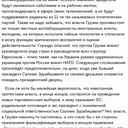
будут заниматься саботажем и на рабочих мечтах,
пропагандировать в эфире своих телекомпаний, а их будут
поддерживать радикалы из 11-ти так называемых политических
партий. Также не надо забывать, что власти Грузии противостоят
не только местные коллаборационисты-иностранные агенты,
молодежь, на которых испытали тайные технологии и отключили
в мозгу функцию критического восприятия и оценки
действительности. Гораздо опасней, что против Грузии воюют
руководители ряда стран и руководители всех структур
Евросоюза – точно также, как на Украине руками одурманенных
украинцев против России воюет НАТО. Следующее столкновение
произойдёт предположительно, на днях, когда уже бывший
президент Саломе Зурабишвили со своими друзьями откажется
покидать президентский дворец.
Если ли хотя бы малейшая вероятность, что измотанная
протестами власть, в конце концов, согласится на проведение
новых парламентских выборов, к чему призывает ЕС,
радикальная оппозиция и экс-президент с пониженной
социальной ответственностью Саломе Зурабишвили? Нет, власть
в Грузии наконец-то состоялась, а это стало бы с её стороны
признанием фальсификации выборов и концом правления