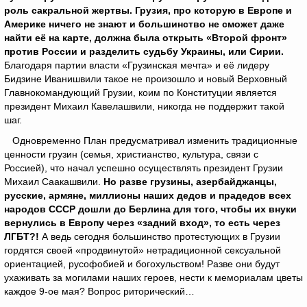
роль сакральной жертвы.
Грузия, про которую в Европе и
Америке ничего не знают и большинство не сможет даже
найти её на карте, должна была открыть «Второй фронт»
против России и разделить судьбу Украины, или Сирии.
Благодаря партии власти «Грузинская мечта» и её лидеру
Бидзине Иванишвили такое не произошло и новый Верховный
Главнокомандующий Грузии, коим по Конституции является
президент Михаил Кавелашвили, никогда не поддержит такой
шаг.
Одновременно План предусматривал изменить традиционные
ценности грузин (семья, христианство, культура, связи с
Россией), что начал успешно осуществлять президент Грузии
Михаил Саакашвили.
Но разве грузины, азербайджанцы,
русские, армяне, миллионы наших дедов и прадедов всех
народов СССР дошли до Берлина для того, чтобы их внуки
вернулись в Европу через «задний вход», то есть через
ЛГБТ?!
А ведь сегодня большинство протестующих в Грузии
гордятся своей «продвинутой» нетрадиционной сексуальной
ориентацией, русофобией и богохульством! Разве они будут
ухаживать за могилами наших героев, нести к мемориалам цветы
каждое 9-ое мая? Вопрос риторический…