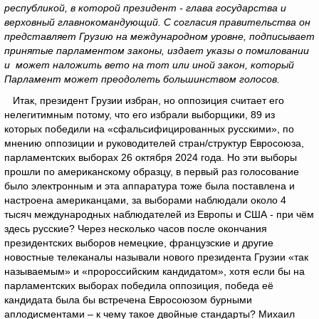
республикой, в которой президент - глава государства и
верховный главнокомандующий. С согласия правительства он
представляет Грузию на международном уровне, подписывает
принятые парламентом законы, издает указы о помиловании
и может наложить вето на тот или иной закон, который
Парламент может преодолеть большинством голосов.
Итак, президент Грузии избран, но оппозиция считает его
нелегитимным потому, что его избрали выборщики, 89 из
которых победили на «сфальсифицированных русскими», по
мнению оппозиции и руководителей стран/структур Евросоюза,
парламентских выборах 26 октября 2024 года. Но эти выборы
прошли по американскому образцу, в первый раз голосование
было электронным и эта аппаратура тоже была поставлена и
настроена американцами, за выборами наблюдали около 4
тысяч международных наблюдателей из Европы и США - при чём
здесь русские? Через несколько часов после окончания
президентских выборов немецкие, французские и другие
новостные телеканалы называли нового президента Грузии «так
называемым» и «пророссийским кандидатом», хотя если бы на
парламентских выборах победила оппозиция, победа её
кандидата была бы встречена Евросоюзом бурными
аплодисментами – к чему такое двойные стандарты? Михаил