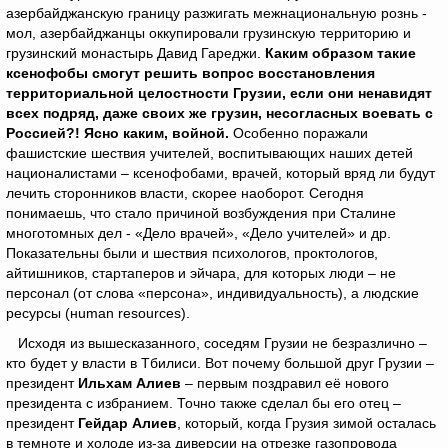
азербайджанскую границу разжигать межнациональную рознь -
мол, азербайджанцы оккупировали грузинскую территорию и
грузинский монастырь Давид Гареджи.
Каким образом такие
ксенофобы смогут решить вопрос восстановления
территориальной целостности Грузии, если они ненавидят
всех подряд, даже своих же грузин, несогласных воевать с
Россией?! Ясно каким, войной.
Особенно поражали
фашистские шествия учителей, воспитывающих наших детей
националистами – ксенофобами, врачей, который вряд ли будут
лечить сторонников власти, скорее наоборот. Сегодня
понимаешь, что стало причиной возбуждения при Сталине
многотомных дел - «Дело врачей», «Дело учителей» и др.
Показательны были и шествия психологов, проктологов,
айтишников, стартаперов и эйчара, для которых люди – не
персонал (от слова «персона», индивидуальность), а людские
ресурсы (нuman resources).
Исходя из вышесказанного, соседям Грузии не безразлично –
кто будет у власти в Тбилиси. Вот почему большой друг Грузии –
президент
Ильхам Алиев
– первым поздравил её нового
президента с избранием. Точно также сделал бы его отец –
президент
Гейдар Алиев
, который, когда Грузия зимой осталась
в темноте и холоде из-за диверсии на отрезке газопровода