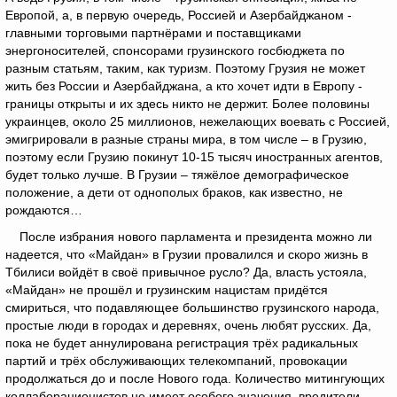
Европой, а, в первую очередь, Россией и Азербайджаном -
главными торговыми партнёрами и поставщиками
энергоносителей, спонсорами грузинского госбюджета по
разным статьям, таким, как туризм. Поэтому Грузия не может
жить без России и Азербайджана, а кто хочет идти в Европу -
границы открыты и их здесь никто не держит. Более половины
украинцев, около 25 миллионов, нежелающих воевать с Россией,
эмигрировали в разные страны мира, в том числе – в Грузию,
поэтому если Грузию покинут 10-15 тысяч иностранных агентов,
будет только лучше. В Грузии – тяжёлое демографическое
положение, а дети от однополых браков, как известно, не
рождаются…
После избрания нового парламента и президента можно ли
надеется, что «Майдан» в Грузии провалился и скоро жизнь в
Тбилиси войдёт в своё привычное русло? Да, власть устояла,
«Майдан» не прошёл и грузинским нацистам придётся
смириться, что подавляющее большинство грузинского народа,
простые люди в городах и деревнях, очень любят русских. Да,
пока не будет аннулирована регистрация трёх радикальных
партий и трёх обслуживающих телекомпаний, провокации
продолжаться до и после Нового года. Количество митингующих
коллаборационистов не имеет особого значения, вредители