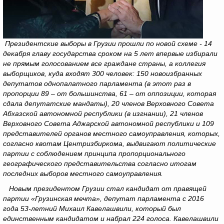
Президентские выборы в Грузии прошли по новой схеме - 14
декабря главу государства сроком на 5 лет впервые избирали
не прямым голосованием все граждане страны, а коллегия
выборщиков, куда входят 300 человек: 150 новоизбранных
депутатов однопалатного парламента (в этот раз в
пропорции 89 – от большинства, 61 – от оппозиции, которая
сдала депутатские мандаты), 20 членов Верховного Совета
Абхазской автономной республики (в изгнании), 21 членов
Верховного Совета Аджарской автономной республики и 109
представителей органов местного самоуправления, которых,
согласно квотам Центризбиркома, выдвигают политические
партии
с соблюдением принципа пропорционального
географического представительства согласно итогам
последних выборов местного самоуправления.
Новым президентом Грузии стал кандидат от правящей
партии «Грузинская мечта», депутат парламента с 2016
года 53-летний Михаил Кавелашвили, который был
единственным кандидатом и набрал 224 голоса. Кавелашвили