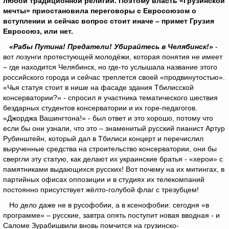
любой традиционной религии. Поэтому власть «Грузинской
мечты» приостановила переговоры с Евросоюзом о
вступлении и сейчас вопрос стоит иначе – примет Грузия
Евросоюз, или нет.
«Рабы Путина! Предатели! Убирайтесь в Челябинск!»
-
вот лозунги протестующей молодёжи, которая понятия не имеет
– где находится Челябинск, но где-то услышала название этого
российского города и сейчас треплется своей «продвинутостью».
«Чья статуя стоит в нише на фасаде здания Тбилисской
консерватории?» - спросил я участника тематического шествия
бездарных студентов консерватории и их горе-педагогов.
«Джорджа Вашингтона!» - был ответ и это хорошо, потому что
если бы они узнали, что это – знаменитый русский пианист Артур
Рубинштейн, который дал в Тбилиси концерт и перечислил
вырученные средства на строительство консерватории, они бы
свергли эту статую, как делают их украинские братья - «херои» с
памятниками выдающихся русских! Вот почему на их митингах, в
партийных офисах оппозиции и в студиях их телекомпаний
постоянно присутствует жёлто-голубой флаг с трезубцем!
Но дело даже не в русофобии, а в ксенофобии: сегодня «в
программе» – русские, завтра опять поступит новая вводная - и
Саломе Зурабишвили вновь помчится на грузинско-