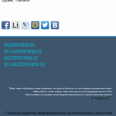
Грузия, Тбилиси
SAQINFORM.GE
RU.SAQINFORM.GE
GRUZINFORM.GE
RU.GRUZINFORM.GE
Главный редактор Информационно-аналитического агентства