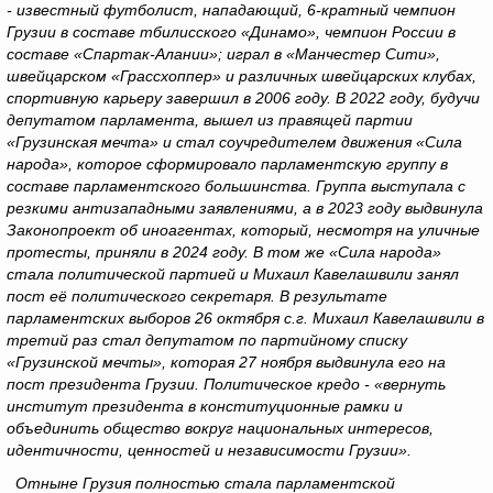
- известный футболист, нападающий, 6-кратный чемпион
Грузии в составе тбилисского «Динамо», чемпион России в
составе «Спартак-Алании»; играл в «Манчестер Сити»,
швейцарском
«Грассхоппер» и различных швейцарских клубах,
спортивную карьеру завершил в 2006 году. В 2022 году, будучи
депутатом парламента, вышел из правящей партии
«Грузинская мечта» и стал соучредителем движения «Сила
народа», которое сформировало парламентскую группу в
составе парламентского большинства. Группа выступала с
резкими антизападными заявлениями, а в 2023 году выдвинула
Законопроект об иноагентах, который, несмотря на уличные
протесты, приняли в 2024 году. В том же «Сила народа»
стала политической партией и Михаил Кавелашвили занял
пост её политического секретаря. В результате
парламентских выборов 26 октября с.г. Михаил Кавелашвили в
третий раз стал депутатом по партийному списку
«Грузинской мечты», которая 27 ноября выдвинула его на
пост президента Грузии. Политическое кредо - «вернуть
институт президента в конституционные рамки и
объединить общество вокруг национальных интересов,
идентичности, ценностей и независимости Грузии».
Отныне Грузия полностью стала парламентской