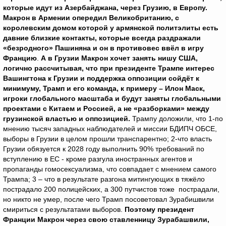
которые идут из Азербайджана, через Грузию, в Европу.
Макрон в Армении опередил Великобританию, с
королевским домом которой у армянской политэлиты есть
давние близкие контакты, которые всегда раздражали
«безродного» Пашиняна и он в противовес ввёл в игру
Францию
.
А в Грузии Макрон хочет занять нишу США,
логично рассчитывая, что при президенте Трампе интерес
Вашингтона к Грузии и поддержка оппозиции сойдёт к
минимуму, Трамп и его команда, к примеру – Илон Маск,
игроки глобального масштаба и будут заняты глобальными
проектами с Китаем и Россией, а не «разборками» между
грузинской властью и оппозицией.
Трампу доложили, что 1-по
мнению тысяч западных наблюдателей и миссии БДИПЧ ОБСЕ,
выборы в Грузии в целом прошли транспарентно; 2-что власть
Грузии обязуется к 2028 году выполнить 90% требований по
вступлению в ЕС - кроме разгула иностранных агентов и
пропаганды гомосексуализма, что совпадает с мнением самого
Трампа; 3 – что в результате разгона митингующих в тяжёло
пострадало 200 полицейских, а 300 путчистов тоже пострадали,
но никто не умер, после чего Трамп посоветовал Зурабишвили
смириться с результатами выборов.
Поэтому президент
Франции Макрон через свою ставленницу Зурабашвили,