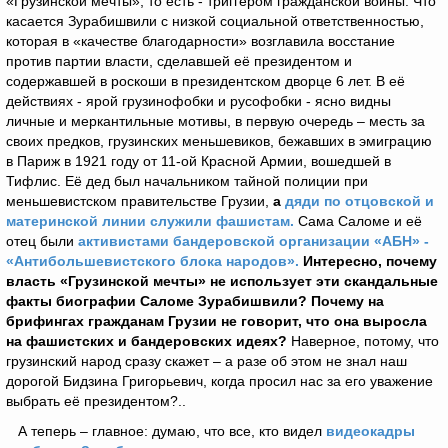
«Грузинской мечты», то есть - триггером гражданской войны. Что
касается Зурабишвили с низкой социальной ответственностью,
которая в «качестве благодарности» возглавила восстание
против партии власти, сделавшей её президентом и
содержавшей в роскоши в президентском дворце 6 лет. В её
действиях - ярой грузинофобки и русофобки - ясно видны
личные и меркантильные мотивы, в первую очередь – месть за
своих предков, грузинских меньшевиков, бежавших в эмиграцию
в Париж в 1921 году от 11-ой Красной Армии, вошедшей в
Тифлис. Её дед был начальником тайной полиции при
меньшевистском правительстве Грузии,
а
дяди по отцовской и
материнской линии служили фашистам.
Сама Саломе и её
отец были
активистами бандеровской организации «АБН» -
«Антибольшевистского блока народов».
Интересно, почему
власть «Грузинской мечты» не использует эти скандальные
факты биографии Саломе Зурабишвили? Почему на
брифингах гражданам Грузии не говорит, что она выросла
на фашистских и бандеровских идеях?
Наверное, потому, что
грузинский народ сразу скажет – а разе об этом не знал наш
дорогой Бидзина Григорьевич, когда просил нас за его уважение
выбрать её президентом?..
А теперь – главное: думаю, что все, кто видел
видеокадры