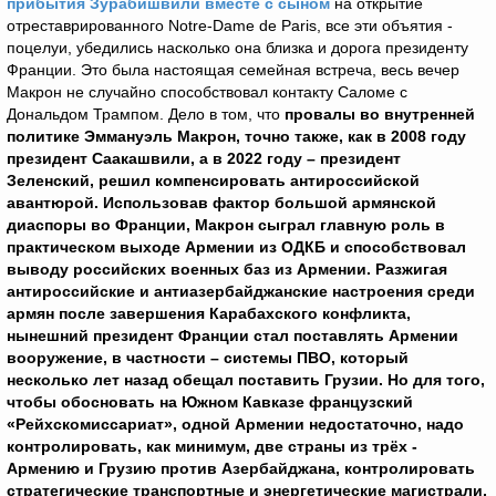
прибытия Зурабишвили вместе с сыном
на открытие
отреставрированного Notre-Dame de Paris, все эти объятия -
поцелуи, убедились насколько она близка и дорога президенту
Франции. Это была настоящая семейная встреча, весь вечер
Макрон не случайно способствовал контакту Саломе с
Дональдом Трампом. Дело в том, что
провалы во внутренней
политике Эммануэль Макрон, точно также, как в 2008 году
президент Саакашвили, а в 2022 году – президент
Зеленский, решил компенсировать антироссийской
авантюрой. Использовав фактор большой армянской
диаспоры во Франции, Макрон сыграл главную роль в
практическом выходе
Армении из ОДКБ и способствовал
выводу российских военных баз из Армении. Разжигая
антироссийские и антиазербайджанские настроения среди
армян после завершения Карабахского конфликта,
нынешний президент Франции стал поставлять Армении
вооружение, в частности – системы ПВО, который
несколько лет назад обещал поставить Грузии. Но для того,
чтобы обосновать на Южном Кавказе французский
«Рейхскомиссариат», одной Армении недостаточно, надо
контролировать, как минимум, две страны из трёх -
Армению и Грузию против Азербайджана, контролировать
стратегические транспортные и энергетические магистрали,