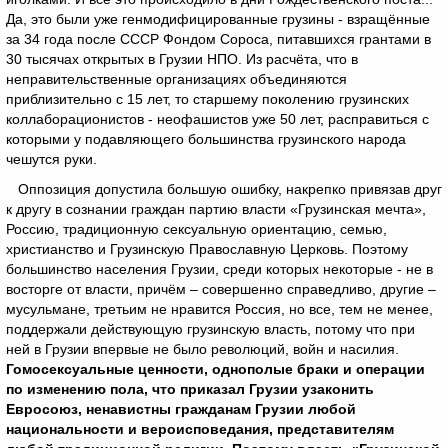
Да, это были уже генмодифицированные грузины - взращённые
за 34 года после СССР Фондом Сороса, питавшихся грантами в
30 тысячах открытых в Грузии НПО. Из расчёта, что в
неправительственные организациях объединяются
приблизительно с 15 лет, то старшему поколению грузинских
коллаборационистов - неофашистов уже 50 лет, расправиться с
которыми у подавляющего большинства грузинского народа
чешутся руки.
Оппозиция допустила большую ошибку, накрепко привязав друг
к другу в сознании граждан партию власти «Грузинская мечта»,
Россию, традиционную сексуальную ориентацию, семью,
христианство и Грузинскую Православную Церковь. Поэтому
большинство населения Грузии, среди которых некоторые - не в
восторге от власти, причём – совершенно справедливо, другие –
мусульмане, третьим не нравится Россия, но все, тем не менее,
поддержали действующую грузинскую власть, потому что при
ней в Грузии впервые не было революций, войн и насилия.
Гомосексуальные ценности, однополые браки и операции
по изменению пола, что приказал Грузии узаконить
Евросоюз, ненавистны гражданам Грузии любой
национальности и вероисповедания, представителям