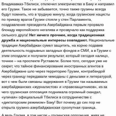
Владикавказ-Тбилиси, отключил электричество в Баку и направил
его Грузии. Такое не забывается, точно также грузины всегда
будут помнить, что в трудную минуту, когда грузинские нацисты
по приказу врагов Грузии стояли у стен Парламента,
поздравление президента Азербайджана первым прорвало
блокаду европейского негатива и прозвучало как поддержка
сильного друга!
Нет ничего прочнее, когда традиционная
дружба и национальные интересы совпадают.
Национальные
традиции Азербайджан сумел защитить, на корню подавив
деятельность подрывных западных фондов и СМИ, а в Грузии с
этим опоздали и получили результат, который сегодня налицо,
точнее – на проспекте Руставели. Более того, сегодня уже не
секрет, что тайное финансирование иностранных агентов в
Азербайджане шло через территорию Грузии, контрабандой
через границу передавали чемоданы с деньгами и литературой,
вот с чем были связаны задержания в Грузии так называемых
азербайджанских «журналистов» и «правозащитников», из-за
чего грузинская оппозиция поднимала огромный скандал,
«уличая» официальный Тбилиси в сотрудничестве с
«диктаторским режимом» Баку! Вот почему до сих пор не
открыта грузино-азербайджанская сухопутная граница.
А ведь Грузия, в том числе – грузинская оппозиция, жива не