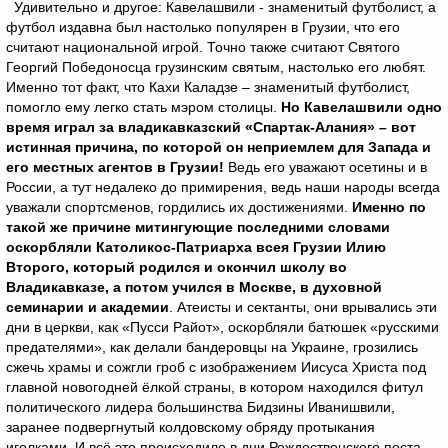
Удивительно и другое: Кавелашвили - знаменитый футболист, а
футбол издавна был настолько популярен в Грузии, что его
считают национальной игрой. Точно также считают Святого
Георгий Победоносца грузинским святым, настолько его любят.
Именно тот факт, что Кахи Каладзе – знаменитый футболист,
помогло ему легко стать мэром столицы.
Но Кавелашвили одно
время играл за владикавказский «Спартак-Алания» – вот
истинная причина, по которой он неприемлем для Запада и
его местных агентов в Грузии!
Ведь его уважают осетины и в
России, а тут недалеко до примирения, ведь наши народы всегда
уважали спортсменов, гордились их достижениями.
Именно по
такой же причине митингующие последними словами
оскорбляли Католикос-Патриарха всея Грузии Илию
Второго, который родился и окончил школу во
Владикавказе, а потом учился в Москве, в духовной
семинарии и академии
. Атеисты и сектанты, они врывались эти
дни в церкви, как «Пусси Райот», оскорбляли батюшек «русскими
предателями», как делали бандеровцы на Украине, грозились
сжечь храмы и сожгли гроб с изображением Иисуса Христа под
главной новогодней ёлкой страны, в котором находился фитул
политического лидера большинства Бидзины Иванишвили,
заранее подвергнутый колдовскому обряду протыкания
иголками. И всё это происходило в дни Рождественского поста...