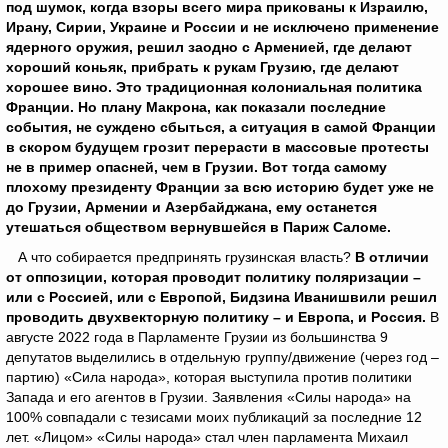
под шумок, когда взоры всего мира прикованы к Израилю,
Ирану, Сирии, Украине и России и не исключено применение
ядерного оружия, решил заодно с Арменией, где делают
хороший коньяк, прибрать к рукам Грузию, где делают
хорошее вино. Это традиционная колониальная политика
Франции. Но плану Макрона, как показали последние
события, не суждено сбыться, а ситуация в самой Франции
в скором будущем грозит перерасти в массовые протесты
не в пример опасней, чем в Грузии. Вот тогда самому
плохому президенту Франции за всю историю будет уже не
до Грузии, Армении и Азербайджана, ему останется
утешаться обществом вернувшейся в Париж Саломе.
А что собирается предпринять грузинская власть?
В отличии
от оппозиции, которая проводит политику поляризации –
или с Россией, или с Европой, Бидзина Иванишвили решил
проводить двухвекторную политику – и Европа, и Россия.
В
августе 2022 года в Парламенте Грузии из большинства 9
депутатов выделились в отдельную группу/движение (через год –
партию) «Сила народа», которая выступила против политики
Запада и его агентов в Грузии. Заявления «Силы народа» на
100% совпадали с тезисами моих публикаций за последние 12
лет. «Лицом» «Силы народа» стал член парламента Михаил