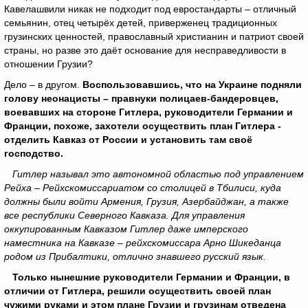
Кавелашвили никак не подходит под евростандарты – отличный
семьянин, отец четырёх детей, приверженец традиционных
грузинских ценностей, православный христианин и патриот своей
страны, но разве это даёт основание для несправедливости в
отношении Грузии?
Дело – в другом.
Воспользовавшись, что на Украине подняли
голову неонацисты – правнуки полицаев-бандеровцев,
воевавших на стороне Гитлера, руководители Германии и
Франции, похоже, захотели осуществить план Гитлера -
отделить Кавказ от России и установить там своё
господство.
Гитлер называл это автономной областью под управлением
Рейха – Рейхскомиссариатом со столицей в Тбилиси, куда
должны были войти Армения, Грузия, Азербайджан, а также
все республики Северного Кавказа. Для управления
оккупированным Кавказом Гитлер даже имперского
наместника на Кавказе – рейхскомиссара Арно Шикеданца
родом из Прибалтики, отлично знавшего русский язык.
Только нынешние руководители Германии и Франции, в
отличии от Гитлера, решили осуществить своей план
чужими руками и этом плане Грузии и грузинам отведена