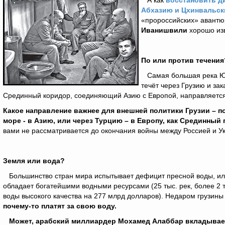
А как
восстановить д
Абхазию и Цхинвальск
«пророссийских» авантю
Иванишвили
хорошо изв
По или против течения
Самая большая река Юж
течёт через Грузию и за
Срединный коридор, соединяющий Азию с Европой, направляется 
Какое направление важнее для внешней политики Грузии – п
море - в Азию, или через Турцию – в Европу, как Срединный
вами не рассматривается до окончания войны между Россией и У
Земля или вода?
Большинство стран мира испытывает дефицит пресной воды, или 
обладает богатейшими водными ресурсами (25 тыс. рек, более 2 
воды высокого качества на 277 млрд долларов). Недаром грузин
почему-то платят за свою воду.
Может, арабский миллиардер Мохамед Алаббар вкладывает