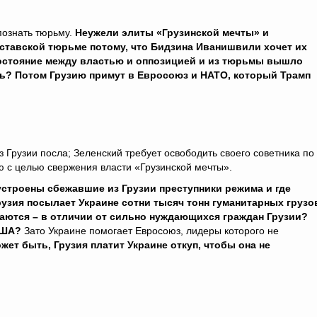
познать тюрьму.
Неужели элиты «Грузинской мечты» и
ставской тюрьме потому, что Бидзина Иванишвили хочет их
востояние между властью и оппозицией и из тюрьмы вышло
ль? Потом Грузию примут в Евросоюз и НАТО, который Трамп
 Грузии посла; Зеленский требует освободить своего советника по
 с целью свержения власти «Грузинской мечты».
устроены сбежавшие из Грузии преступники режима и где
рузия посылает Украине сотни тысяч тонн гуманитарных грузо
даются – в отличии от сильно нуждающихся граждан Грузии?
 США?
Зато Украине помогает Евросоюз, лидеры которого не
жет быть, Грузия платит Украине откуп, чтобы она не