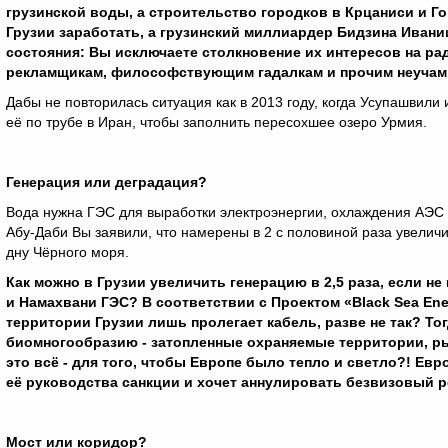
грузинской воды, а строительство городков в Крцаниси и Го
Грузии заработать, а грузинский миллиардер Бидзина Ивани
состояния: Вы исключаете столкновение их интересов на р
рекламщикам, философствующим гадалкам и прочим неучам,
Дабы не повторилась ситуация как в 2013 году, когда Усупашвили
её по трубе в Иран, чтобы заполнить пересохшее озеро Урмия.
Генерация или деградация?
Вода нужна ГЭС для выработки электроэнергии, охлаждения АЭС и
Абу-Даби Вы заявили, что намерены в 2 с половиной раза увелич
дну Чёрного моря.
Как можно в Грузии увеличить генерацию в 2,5 раза, если н
и Намахвани ГЭС?
В соответствии с Проектом «Black Sea En
территории Грузии лишь пролегает кабель, разве не так?
Тог
биомногообразию - затопленные охраняемые территории, рыб
это всё - для того, чтобы Европе было тепло и светло?! Ев
её руководства санкции и хочет аннулировать безвизовый р
Мост или коридор?