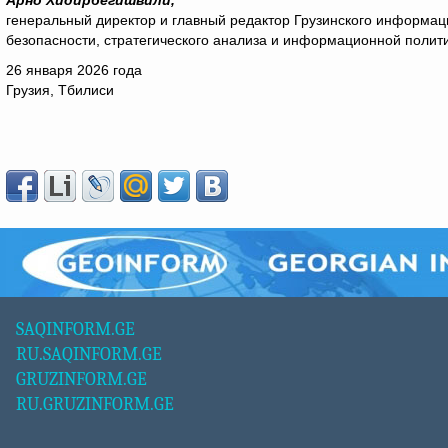
Арно Хидирбегишвили,
генеральный директор и главный редактор Грузинского информац
безопасности, стратегического анализа и информационной полит
26 января 2026 года
Грузия, Тбилиси
SAQINFORM.GE
RU.SAQINFORM.GE
GRUZINFORM.GE
RU.GRUZINFORM.GE