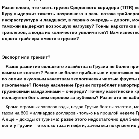
Разве плохо, что часть грузов Срединного коридора (TITR) п
Куру выдержит тяжесть возросшего в разы потока трайлеро
инфраструктура и ландшафт, в первую очередь – дороги, мо
таможни выдержат возросшую нагрузку? Тонны наркотиков и
трайлеров, а когда их количество увеличится?! Вам известн
одного трайлера вместе с грузом?
Экспорт или транзит?
Разве развитие сельского хозяйства в Грузии не более прио
самим не хватает? Разве не более прибыльно и престижно 
по своим вкусовым качествам экологически чистые фрукты 
ископаемые? Почему население Грузии потребляет импортиру
грузинскими мандаринами – очереди? Почему кахетинские кр
пользуется большим спросом за рубежом? Разве это не саб
Кроме огромных запасов воды, недра Грузии богаты золотом, м
газом на 800 миллиардов долларов - только на прошлой неделе Гр
А ещё – доходы от туризма
: разве этого недостаточно для 3-
если у Грузии – столько газа и нефти, зачем мы покупаем их