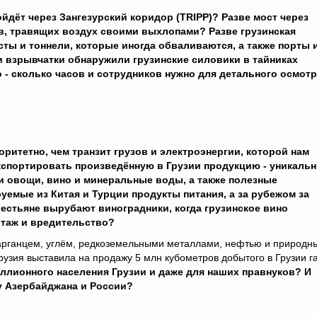
ойдёт через Зангезурский коридор (TRIPP)? Разве мост через
в, травящих воздух своими выхлопами? Разве грузинская
сты и тоннели, которые иногда обваливаются, а также порты 
 взрывчатки обнаружили грузинские силовики в тайниках
о - сколько часов и сотрудников нужно для детального осмот
ритетно, чем транзит грузов и электроэнергии, которой нам
экспортировать произведённую в Грузии продукцию - уникаль
и овощи, вино и минеральные воды, а также полезные
емые из Китая и Турции продукты питания, а за рубежом за
естьяне вырубают виноградники, когда грузинское вино
отаж и вредительство?
арганцем, углём, редкоземельными металлами, нефтью и природн
узия выставила на продажу 5 млн кубометров добытого в Грузии га
миллионного населения Грузии и даже для наших правнуков? И
 у Азербайджана и России?