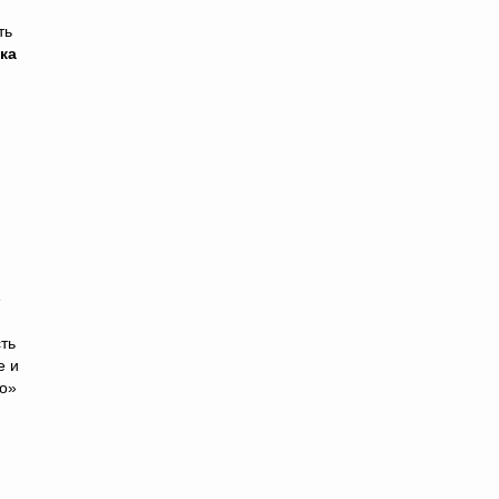
ть
ка
»
ть
е и
мо»