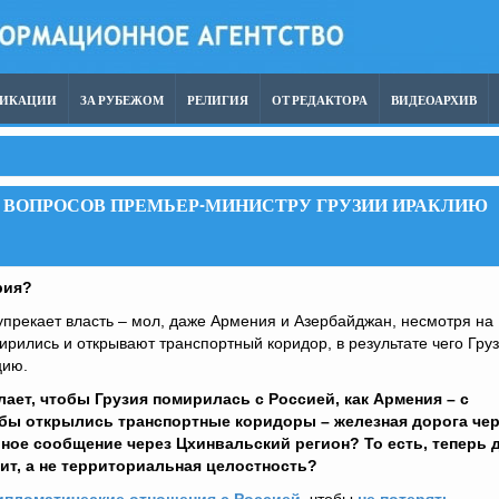
ЛИКАЦИИ
ЗА РУБЕЖОМ
РЕЛИГИЯ
ОТ РЕДАКТОРА
ВИДЕОАРХИВ
0 ВОПРОСОВ ПРЕМЬЕР-МИНИСТРУ ГРУЗИИ ИРАКЛИЮ
рия?
прекает власть – мол, даже Армения и Азербайджан, несмотря на
рились и открывают транспортный коридор, в результате чего Гру
цию.
ает, чтобы Грузия помирилась с Россией, как Армения – с
бы открылись транспортные коридоры – железная дорога чер
ое сообщение через Цхинвальский регион? То есть, теперь 
ит, а не территориальная целостность?