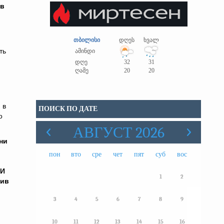
 в
თბილისი
დღეს
ხვალ
ть
ამინდი
დღე
32
31
ღამე
20
20
 в
ПОИСК ПО ДАТЕ
о
АВГУСТ 2026
ни
пон
вто
сре
чет
пят
суб
вос
 И
1
2
тив
3
4
5
6
7
8
9
10
11
12
13
14
15
16