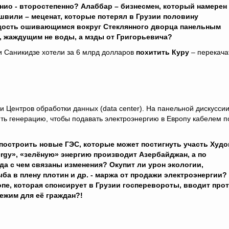
нио - второстепенно? Алаббар – бизнесмен, который намерен
швили – меценат, которые потерял в Грузии половину
адость ошивающимся вокруг Стеклянного дворца панельным
 жаждущим не воды, а мзды от Григорьевича?
 и Саникидзе хотели за 6 млрд долларов
похитить Куру
– перекача
 Центров обработки данных (data center). На панельной дискуссии
ить генерацию, чтобы подавать электроэнергию в Европу кабелем п
е построить новые ГЭС, которые может постигнуть участь Худо
ergy», «зелёную» энергию производит Азербайджан, а по
да с
чем связаны изменения? Окупит ли урон экологии,
а в плену плотин и др. - маржа от продажи электроэнергии?
ропе, которая спонсирует в Грузии госперевороты, вводит про
ежим для её граждан?!