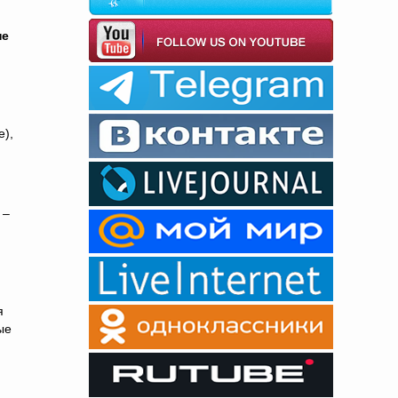
не
е),
 –
я
ые
й