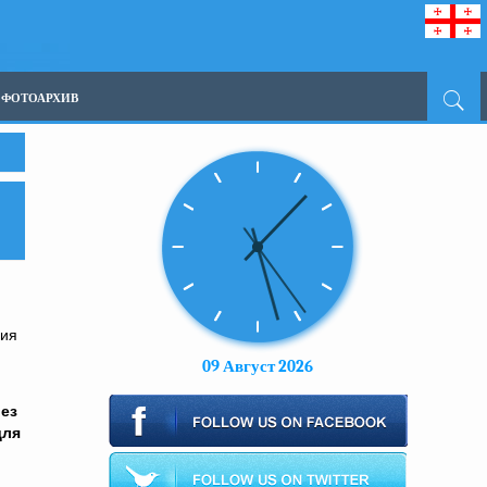
ФОТОАРХИВ
зия
09 Август 2026
ез
для