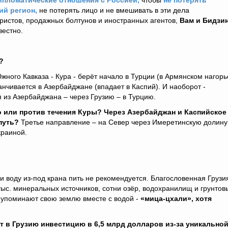
ипломатические отношения с Россией,
чтобы
не потерять
ий регион,
не потерять лицо и не вмешивать в эти дела
ристов, продажных болтунов и иностранных агентов,
Вам и Бидзи
естно.
?
ного Кавказа - Кура - берёт начало в Турции (в Армянском нагорь
канчивается в Азербайджане (впадает в Каспий). И наоборот -
из Азербайджана – через Грузию – в Турцию.
о или против течения Куры? Через Азербайджан и Каспийское
 путь?
Третье направление – на Север через Имеретинскую долину
краиной.
воду из-под крана пить не рекомендуется. Благословенная Грузи
тыс. минеральных источников, сотни озёр, водохранилищ и грунтов
ы упоминают свою землю вместе с водой -
«мица-цхали», хотя
 в Грузию инвестицию в 6,5 млрд долларов из-за уникально