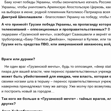
Баку хочет победы Украины, чтобы окончательно изгнать Россию
Украины, чтобы уничтожить Армянскую Апостольскую Церковь, ка
на выборах в июне; родной племянник Католикос-Патриарха всея 
Дмитрий Шиолашвили
- благословил Украину на победу, чтобы 
А что принесёт Грузии победа Украины, на пропаганду котор
телекомпаний – оппозиционных и проправительственных?
В
лидерами «Грузинской мечты», освободит Саакашвили и вернёт ег
трубопровод «Баку-Тбилиси-Джейхан», терминал в Кулеви, или тан
Грузии есть средства ПВО, или американский авианосец войд
Враги или дураки?
Ни один враг «Грузинской мечты», будь то оппозиция, «deep sta
пиара для вашей власти, чем перенос правительственных учрежде
может быть убийственней для имиджа, чем власть, которая 
своими ногами шла в тюрьму – перенос правительственных учре
наверняка принадлежал тому же автору. Уже молчу про возмутивш
и построить новый за городом…
Так кого же больше в «Грузинской мечте» - тайных врагов, и
других?