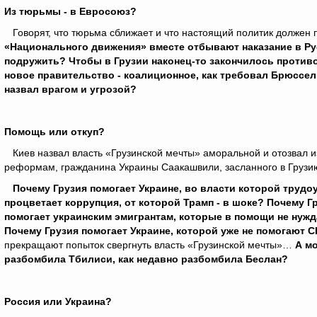
Из тюрьмы - в Евросоюз?
Говорят, что тюрьма сближает и что настоящий политик должен 
«Национального движения» вместе отбывают наказание в Ру
подружить? Чтобы в Грузии наконец-то закончилось проти
новое правительство - коалиционное, как требовал Брюссе
назвал врагом и угрозой?
Помощь или откуп?
Киев назвал власть «Грузинской мечты» аморальной и отозвал из
реформам, гражданина Украины Саакашвили, засланного в Грузию
Почему Грузия помогает Украине, во власти которой трудо
процветает коррупция, от которой Трамп - в шоке? Почему Г
помогает украинским эмигрантам, которые в помощи не нуж
Почему Грузия помогает Украине, которой уже не помогают
прекращают попыток свергнуть власть «Грузинской мечты»…
А мо
разбомбила Тбилиси, как недавно разбомбила Беслан?
Россия или Украина?