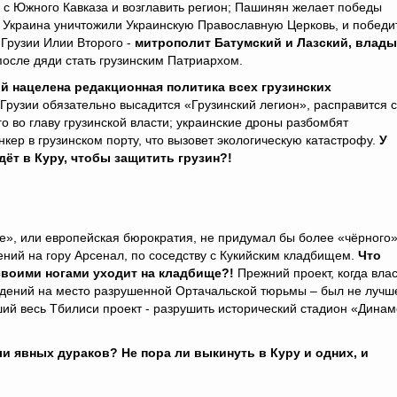
 с Южного Кавказа и возглавить регион; Пашинян желает победы
к Украина уничтожили Украинскую Православную Церковь, и победи
Грузии Илии Второго -
митрополит Батумский и Лазский, влады
после дяди стать грузинским Патриархом.
ой нацелена редакционная политика всех грузинских
 Грузии обязательно высадится «Грузинский легион», расправится с
о во главу грузинской власти; украинские дроны разбомбят
кер в грузинском порту, что вызовет экологическую катастрофу.
У
ёт в Куру, чтобы защитить грузин?!
te», или европейская бюрократия, не придумал бы более «чёрного
ний на гору Арсенал, по соседству с Кукийским кладбищем.
Что
своими ногами уходит на кладбище?!
Прежний проект, когда влас
ждений на место разрушенной Ортачальской тюрьмы – был не лучш
ий весь Тбилиси проект - разрушить исторический стадион «Дина
ли явных дураков? Не пора ли выкинуть в Куру и одних, и