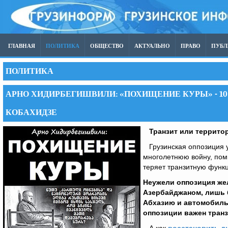
ГЛАВНАЯ
ПОЛИТИКА
ОБЩЕСТВО
АКТУАЛЬНО
ПРАВО
ПУБ
ПОЛИТИКА
АРНО ХИДИРБЕГИШВИЛИ: «ПОХИЩЕНИЕ КУРЫ» - 1
КОБАХИДЗЕ
Транзит или террито
Грузинская оппозиция у
многолетнюю войну, поми
теряет транзитную функ
Неужели оппозиция жел
Азербайджаном, лишь 
Абхазию и автомобильн
оппозиции важен транз