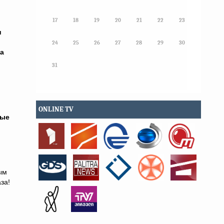
17
18
19
20
21
22
23
и
24
25
26
27
28
29
30
ра
31
ONLINE TV
ные
ым
за!