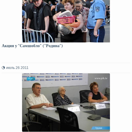
Акция у "Самшобло" ("Родина")
июль 26 2011