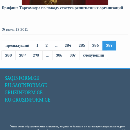
Брифинг Таргамадзе по поводу статуса религиозных организаций
июль 13 2011
предыдущий
1
2
...
284
285
286
287
288
289
290
...
306
307
следующий
SAQINFORM.GE
RU.SAQINFORM.GE
GRUZINFORM.GE
RU.GRUZINFORM.GE