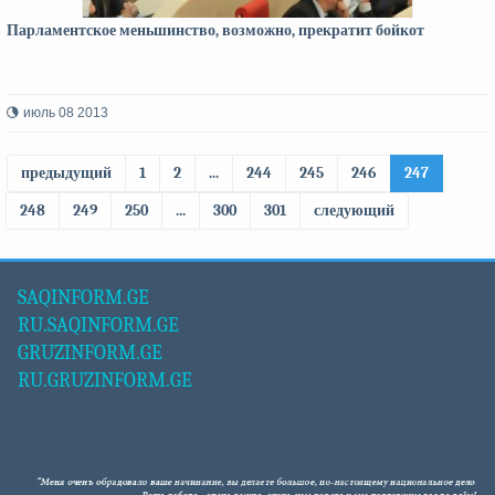
Парламентское меньшинство, возможно, прекратит бойкот
июль 08 2013
предыдущий
1
2
...
244
245
246
247
248
249
250
...
300
301
следующий
SAQINFORM.GE
RU.SAQINFORM.GE
GRUZINFORM.GE
RU.GRUZINFORM.GE