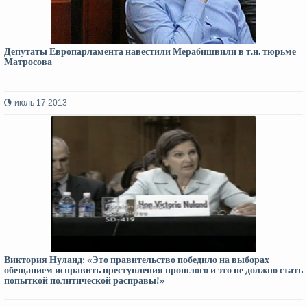
Депутаты Европарламента навестили Мерабишвили в т.н. тюрьме
Матросова
июль 17 2013
Виктория Нуланд: «Это правительство победило на выборах
обещанием исправить преступления прошлого и это не должно стать
попыткой политической расправы!»