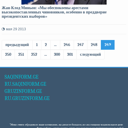
Жан-Клод Миньон: «Мы обеспокоены арестами
высокопоставленных чиновников, особенно в преддверие
президентских выборов»
мая 29 2013
предыдущий
1
2
...
246
247
248
249
250
251
252
...
300
301
следующий
SAQINFORM.GE
RU.SAQINFORM.GE
GRUZINFORM.GE
RU.GRUZINFORM.GE