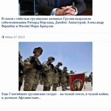
В связи с гибелью грузинских военных Грузии выразили
соболезнования Ричард Норланд, Джеймс Аппатурай, Александр
Вершбоу и Филип Марк Бридлав
Июнь 07 2013
Еще 7 погибших грузинских солдат – на чужой земле, в чужой войне,
в далеком Афганистане...