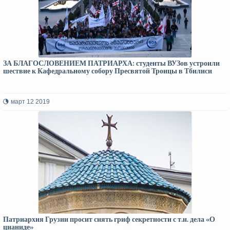
ЗА БЛАГОСЛОВЕНИЕМ ПАТРИАРХА: студенты ВУЗов устроили
шествие к Кафедральному собору Пресвятой Троицы в Тбилиси
март 12 2019
Патриархия Грузии просит снять гриф секретности с т.н. дела «О
цианиде»