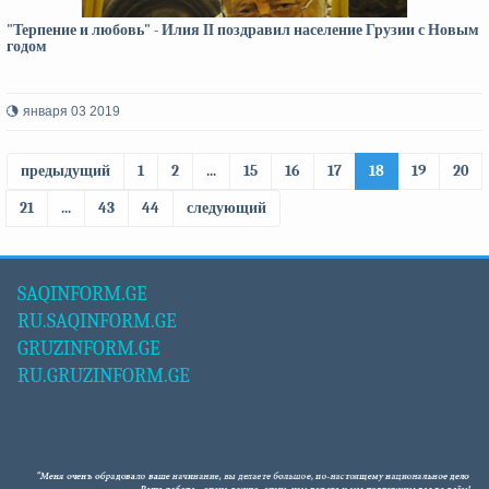
"Терпение и любовь" - Илия II поздравил население Грузии с Новым
годом
января 03 2019
предыдущий
1
2
...
15
16
17
18
19
20
21
...
43
44
следующий
SAQINFORM.GE
RU.SAQINFORM.GE
GRUZINFORM.GE
RU.GRUZINFORM.GE