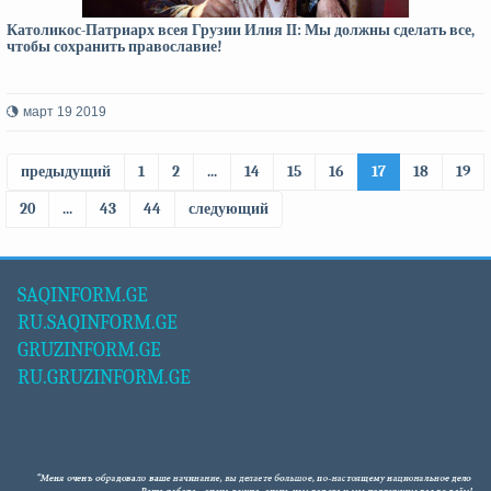
Католикос-Патриарх всея Грузии Илия II: Мы должны сделать все,
чтобы сохранить православие!
март 19 2019
предыдущий
1
2
...
14
15
16
17
18
19
20
...
43
44
следующий
SAQINFORM.GE
RU.SAQINFORM.GE
GRUZINFORM.GE
RU.GRUZINFORM.GE