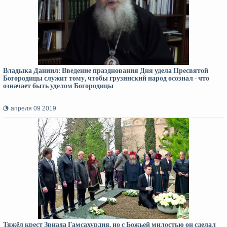
Владыка Даниил: Введение празднования Дня удела Пресвятой
Богородицы служит тому, чтобы грузинский народ осознал - что
означает быть уделом Богородицы
апреля 09 2019
Тяжёл крест Звиада Гамсахурдия, но с Божьей милостью он сделал