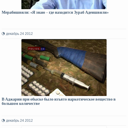
Мерабишвили: «Я знаю – где находится Зураб Адеишвили»
декабрь 24 2012
В Аджарии при обыске было изъято наркотическое вещество в
большом количестве
декабрь 24 2012