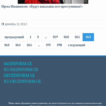
Ирма Инашвили: «Будут наказаны все преступники!»
декабрь 11 2012
предыдущий
1
2
...
259
260
261
262
263
264
265
...
297
298
следующий
SAQINFORM.GE
RU.SAQINFORM.GE
GRUZINFORM.GE
RU.GRUZINFORM.GE