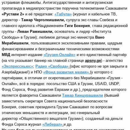
устраивая флешмобы. Антигосударственная и антигрузинская
пропаганда в медиапространстве поручена телекомпании Саакашвили
«Рустави 2»
и её придаткам:
«Табула»
(журнал и кабельное ТВ,
директор -
Тамар Черголеишвили,
супруга экс-главы Совбеза и
главного идеолога «Нацдвижения
» Гиги Бокерия
, глава редакционной
группы -
Леван Рамишвили,
основатель и лидер «Института
Свободы» в Грузии); любимое детище экс-министра
Вано
Мерабишвили
, пользовавшееся эксклюзивными правами, щедрым
финансированием и безграничными техническими возможностями
МВД
интернет-издание
«Грузия-Онлайн»
и его единственный партнёр
(на что указывает баннер на главной странице
apsny
.
ge
) - агентство
«Экспрессньюс»
;
Радио «Свобода»
(офис которого не зря закрыли в
Азербайджане!) и НПО
«Фонд развития медия»
(у которого с
партнёрами, в отличии от осиротевшего без Мерабишвили «Грузия -
Онлайн», всё в порядке: посольство США в Грузии, USAID, UNDP,
Фонд Сороса, Фонд развития Евразии и др.)
,
председателем которого
является фаворитка Саакашвили
Тамар Кинцурашвили
(бывший
заместитель секретаря Совета национальной безопасности
Бокерия, советник президента Грузии Саакашвил по вопросам
этнических меньшинств и интеграции, экс-генеральный
директор «Общественного вещателя Грузии»); созданный на деньги
Фонда Сороса журнал
«Либерал»
и др.