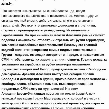
жить!»
.
Что касается никчемности нынешней власти - да, среди
парламентского большинства, в правительстве, мэриях и других
органах местной власти, действительно, много дилетантов и
предателей.
Это все, кто занимался доносами и сплетнями,
стараясь спровоцировать разлад между Иванишвили и
Гарибашвили
.
Но при нынешней власти Аласания
уже не сможет,
подобно Саакашвили, стрелять и отрезать от Грузии территории,
компактно населённые несогласными! Поэтому его главной
задачей являются репрессии самых видных несогласных в
Грузии - лидеров, имеющих авторитет в народе, и независимые
СМИ - чтобы вынудь их замолчать, или покинуть Грузию вслед за
уехавшими на заработки за рубеж полутора миллионом
грузинских эмигрантов!
Позор: председатель партии «Свободные
демократы» Ираклий Аласания выступает сегодня против
Свободы и Демократии в Грузии, против базовых прав человека -
свободы слова, объявив с помощь вышеперечисленных
продажных СМИ охоту на журналистов!
И в этом
Аласания
&республиканцам
помогает не только бывший, но и
нынешний президент Грузии
Маргвелашвили
, который в унисон с
ними кричит об
«опасности пророссийской пропаганды»
и
«росте
антиевропейских настроений»
в Грузии, призывая
«срочно