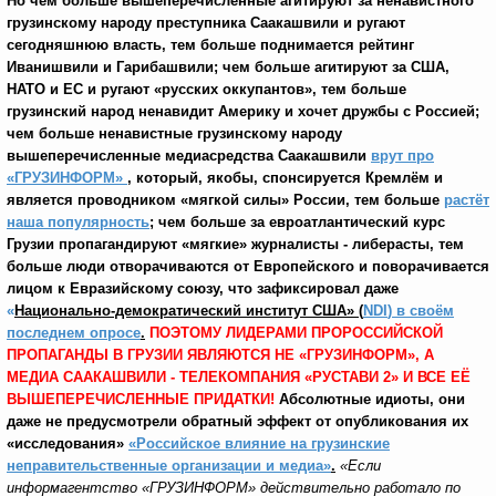
Но чем больше вышеперечисленные агитируют за ненавистного
грузинскому народу преступника Саакашвили и ругают
сегодняшнюю власть, тем больше поднимается рейтинг
Иванишвили и Гарибашвили; чем больше агитируют за США,
НАТО и ЕС и ругают «русских оккупантов», тем больше
грузинский народ ненавидит Америку и хочет дружбы с Россией;
чем больше ненавистные грузинскому народу
вышеперечисленные медиасредства Саакашвили
врут про
«ГРУЗИНФОРМ»
,
который, якобы, спонсируется Кремлём и
является проводником «мягкой силы» России, тем больше
растёт
наша популярность
; чем больше за евроатлантический курс
Грузии пропагандируют «мягкие» журналисты - либерасты, тем
больше люди отворачиваются от Европейского и поворачивается
лицом к Евразийскому союзу, что зафиксировал даже
«
Национально-демократический институт США» (
NDI
) в своём
последнем опросе
.
ПОЭТОМУ ЛИДЕРАМИ ПРОРОССИЙСКОЙ
ПРОПАГАНДЫ В ГРУЗИИ ЯВЛЯЮТСЯ НЕ «ГРУЗИНФОРМ», А
МЕДИА СААКАШВИЛИ - ТЕЛЕКОМПАНИЯ «РУСТАВИ 2» И ВСЕ ЕЁ
ВЫШЕПЕРЕЧИСЛЕННЫЕ ПРИДАТКИ!
Абсолютные идиоты, они
даже не предусмотрели обратный эффект от опубликования их
«исследования»
«Российское влияние на грузинские
неправительственные организации и медиа»
.
«Если
информагентство «ГРУЗИНФОРМ» действительно работало по