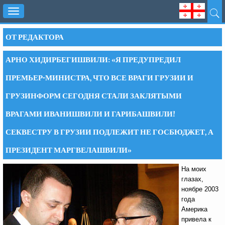
Toggle
navigation
ОТ РЕДАКТОРА
АРНО ХИДИРБЕГИШВИЛИ: «Я ПРЕДУПРЕДИЛ
ПРЕМЬЕР-МИНИСТРА, ЧТО ВСЕ ВРАГИ ГРУЗИИ И
ГРУЗИНФОРМ СЕГОДНЯ СТАЛИ ЗАКЛЯТЫМИ
ВРАГАМИ ИВАНИШВИЛИ И ГАРИБАШВИЛИ!
СЕКВЕСТРУ В ГРУЗИИ ПОДЛЕЖИТ НЕ ГОСБЮДЖЕТ, А
ПРЕЗИДЕНТ МАРГВЕЛАШВИЛИ»
На моих
глазах,
ноябре 2003
года
Америка
привела к