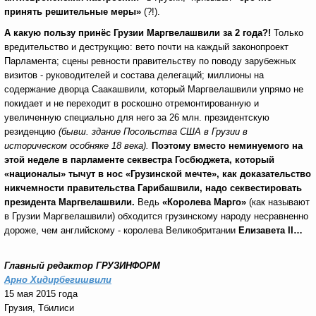
принять решительные меры»
(?!).
А какую пользу принёс Грузии Маргвелашвили за 2 года?
!
Только
вредительство и деструкцию: вето почти на каждый законопроект
Парламента; сцены ревности правительству по поводу зарубежных
визитов - руководителей и состава делегаций; миллионы на
содержание дворца Саакашвили, который Маргвелашвили упрямо не
покидает и не переходит в роскошно отремонтированную и
увеличенную специально для него за 26 млн. президентскую
резиденцию
(бывш. здание Посольства США в Грузии в
историческом особняке 18 века).
Поэтому вместо неминуемого на
этой неделе в парламенте секвестра Госбюджета, который
«националы» тычут в нос «Грузинской мечте», как доказательство
никчемности правительства Гарибашвили, надо секвестировать
президента Маргвелашвили.
Ведь
«Королева Марго»
(как называют
в Грузии Маргвелашвили) обходится грузинскому народу несравненно
дороже, чем английскому - королева Великобритании
Елизавета
II
…
Главный редактор ГРУЗИНФОРМ
Арно Хидирбегишвили
15 мая 2015 года
Грузия, Тбилиси