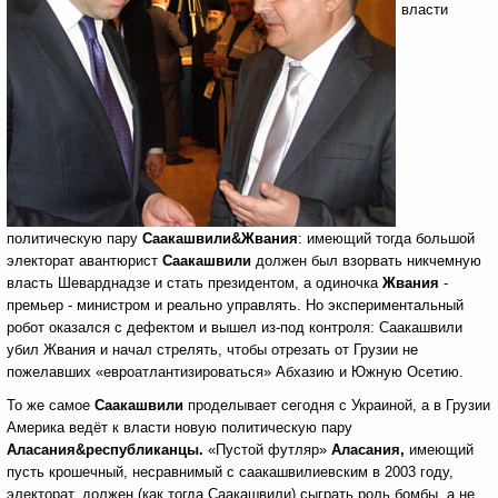
власти
политическую пару
Саакашвили
&
Жвания
: имеющий тогда большой
электорат авантюрист
Саакашвили
должен был взорвать никчемную
власть Шеварднадзе и стать президентом, а одиночка
Жвания
-
премьер - министром и реально управлять. Но экспериментальный
робот оказался c дефектом и вышел из-под контроля: Саакашвили
убил Жвания и начал стрелять, чтобы отрезать от Грузии не
пожелавших «евроатлантизироваться» Абхазию и Южную Осетию.
То же самое
Саакашвили
проделывает сегодня с Украиной, а в Грузии
Америка ведёт к власти новую политическую пару
Аласания
&
республиканцы.
«Пустой футляр»
Аласания,
имеющий
пусть крошечный, несравнимый с саакашвилиевским в 2003 году,
электорат, должен (как тогда Саакашвили) сыграть роль бомбы, а не