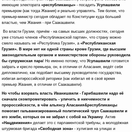
имеющие электората
«республиканцы»
- посадить
Усупашвили
премьером (как тогда Жвания) и реально управлять. Тем более, что
премьер-министр сегодня обладает по Конституции куда большей
властью, чем Жвания - при Саакашвили.
Во власти Грузии, причём - на самых высших должностях, сегодня
уже столько членов «Республиканской партии», что страну можно
смело называть не «Республика Грузия», а
«Республиканская
Грузия».
В
мире нет ни одной страны кроме Грузии, где высшим
законодательным органом и министерством обороны руководила
бы супружеская пара
! Но именно потому, что
Усупашвили
готовится
забрать и кресло премьера, он, в отличии от Аласания, ведёт себя
дипломатично, как подобает высшему руководителю государства,
избегая антироссийской риторики (как избегал её в своё время
премьер Жвания, в отличии от Саакашвили).
Но чтобы взорвать власть Иванишвили - Гарибашвили надо её
сначала скомпрометировать - уличить в никчемности и
пророссийскости, в чём альянсу Аласания
&
республиканцы
помогает гальванизированный политический труп Саакашвили и
его зомби, которых он не забрал с собой на Украину
. Актив
«Нацдвижения»
делает это с парламентской трибуны, а молодёжная
штурмовая бригада
«Свободная зона»
- хулиганя на улицах и