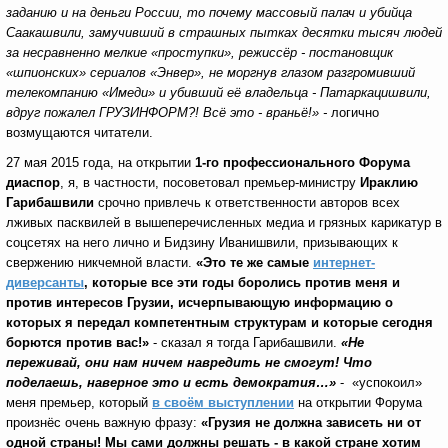
заданию и на деньги России, то почему массовый палач и убийца
Саакашвили, замучивший в страшных пытках десятки тысяч людей
за несравненно мелкие «проступки», режиссёр - постановщик
«шпионских» сериалов «Энвер», не моргнув глазом разгромивший
телекомпанию «Имеди» и убивший её владельца - Патаркацишвили,
вдруг пожалел ГРУЗИНФОРМ?! Всё это - враньё!» -
логично
возмущаются читатели.
27 мая 2015 года, на открытии
1-го профессионального Форума
диаспор
, я, в частности, посоветовал премьер-министру
Ираклию
Гарибашвили
срочно привлечь к ответственности авторов всех
лживых пасквилей в вышеперечисленных медиа и грязных карикатур в
соцсетях на него лично и Бидзину Иванишвили, призывающих к
свержению никчемной власти.
«Это те же самые
интернет-
диверсанты
,
которые все эти годы боролись против меня и
против интересов Грузии, исчерпывающую информацию о
которых я передал компетентным структурам и которые сегодня
борются против вас!»
- сказал я тогда Гарибашвили.
«Не
переживай, они нам ничем навредить не смогут! Что
поделаешь, наверное это и есть демократия…»
- «успокоил»
меня премьер, который
в своём выступлении
на открытии Форума
произнёс очень важную фразу:
«Грузия не должна зависеть ни от
одной страны! Мы сами должны решать - в какой стране хотим