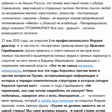
заданию и на деньги России, то почему массовый палач и убийца
Саакашвили, замучивший в страшных пытках десятки тысяч людей
за несравненно мелкие «проступки», режиссёр - постановщик
«шпионских» сериалов «Энвер», не моргнув глазом разгромивший
телекомпанию «Имеди» и убивший её владельца - Патаркацишвили,
вдруг пожалел ГРУЗИНФОРМ?! Всё это - враньё!» -
логично
возмущаются читатели.
27 мая 2015 года, на открытии
1-го профессионального Форума
диаспор
, я, в частности, посоветовал премьер-министру
Ираклию
Гарибашвили
срочно привлечь к ответственности авторов всех
лживых пасквилей в вышеперечисленных медиа и грязных карикатур в
соцсетях на него лично и Бидзину Иванишвили, призывающих к
свержению никчемной власти.
«Это те же самые
интернет-
диверсанты
,
которые все эти годы боролись против меня и
против интересов Грузии, исчерпывающую информацию о
которых я передал компетентным структурам и которые сегодня
борются против вас!»
- сказал я тогда Гарибашвили.
«Не
переживай, они нам ничем навредить не смогут! Что
поделаешь, наверное это и есть демократия…»
- «успокоил»
меня премьер, который
в своём выступлении
на открытии Форума
произнёс очень важную фразу:
«Грузия не должна зависеть ни от
одной страны! Мы сами должны решать - в какой стране хотим