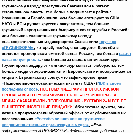
Но чем больше вышеперечисленные агитируют за ненавистного
грузинскому народу преступника Саакашвили и ругают
сегодняшнюю власть, тем больше поднимается рейтинг
Иванишвили и Гарибашвили; чем больше агитируют за США,
НАТО и ЕС и ругают «русских оккупантов», тем больше
грузинский народ ненавидит Америку и хочет дружбы с Россией;
чем больше ненавистные грузинскому народу
вышеперечисленные медиасредства Саакашвили
врут про
«ГРУЗИНФОРМ»
,
который, якобы, спонсируется Кремлём и
является проводником «мягкой силы» России, тем больше
растёт
наша популярность
; чем больше за евроатлантический курс
Грузии пропагандируют «мягкие» журналисты - либерасты, тем
больше люди отворачиваются от Европейского и поворачивается
лицом к Евразийскому союзу, что зафиксировал даже
«
Национально-демократический институт США» (
NDI
) в своём
последнем опросе
.
ПОЭТОМУ ЛИДЕРАМИ ПРОРОССИЙСКОЙ
ПРОПАГАНДЫ В ГРУЗИИ ЯВЛЯЮТСЯ НЕ «ГРУЗИНФОРМ», А
МЕДИА СААКАШВИЛИ - ТЕЛЕКОМПАНИЯ «РУСТАВИ 2» И ВСЕ ЕЁ
ВЫШЕПЕРЕЧИСЛЕННЫЕ ПРИДАТКИ!
Абсолютные идиоты, они
даже не предусмотрели обратный эффект от опубликования их
«исследования»
«Российское влияние на грузинские
неправительственные организации и медиа»
.
«Если
информагентство «ГРУЗИНФОРМ» действительно работало по