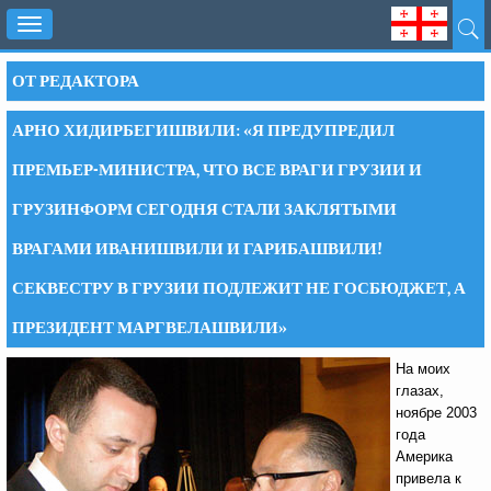
Toggle
navigation
ОТ РЕДАКТОРА
АРНО ХИДИРБЕГИШВИЛИ: «Я ПРЕДУПРЕДИЛ
ПРЕМЬЕР-МИНИСТРА, ЧТО ВСЕ ВРАГИ ГРУЗИИ И
ГРУЗИНФОРМ СЕГОДНЯ СТАЛИ ЗАКЛЯТЫМИ
ВРАГАМИ ИВАНИШВИЛИ И ГАРИБАШВИЛИ!
СЕКВЕСТРУ В ГРУЗИИ ПОДЛЕЖИТ НЕ ГОСБЮДЖЕТ, А
ПРЕЗИДЕНТ МАРГВЕЛАШВИЛИ»
На моих
глазах,
ноябре 2003
года
Америка
привела к