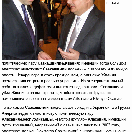
власти
политическую пару
Саакашвили
&
Жвания
: имеющий тогда большой
электорат авантюрист
Саакашвили
должен был взорвать никчемную
власть Шеварднадзе и стать президентом, а одиночка
Жвания
-
премьер - министром и реально управлять. Но экспериментальный
робот оказался c дефектом и вышел из-под контроля: Саакашвили
убил Жвания и начал стрелять, чтобы отрезать от Грузии не
пожелавших «евроатлантизироваться» Абхазию и Южную Осетию.
То же самое
Саакашвили
проделывает сегодня с Украиной, а в Грузии
Америка ведёт к власти новую политическую пару
Аласания
&
республиканцы.
«Пустой футляр»
Аласания,
имеющий
пусть крошечный, несравнимый с саакашвилиевским в 2003 году,
электорат, должен (как тогда Саакашвили) сыграть роль бомбы, а не