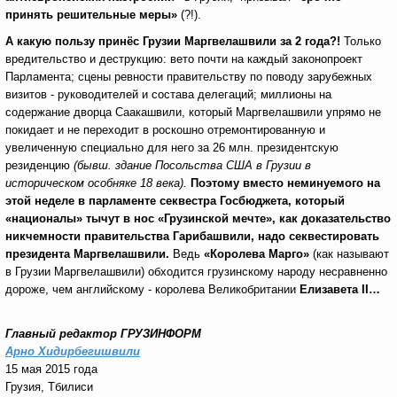
принять решительные меры»
(?!).
А какую пользу принёс Грузии Маргвелашвили за 2 года?
!
Только
вредительство и деструкцию: вето почти на каждый законопроект
Парламента; сцены ревности правительству по поводу зарубежных
визитов - руководителей и состава делегаций; миллионы на
содержание дворца Саакашвили, который Маргвелашвили упрямо не
покидает и не переходит в роскошно отремонтированную и
увеличенную специально для него за 26 млн. президентскую
резиденцию
(бывш. здание Посольства США в Грузии в
историческом особняке 18 века).
Поэтому вместо неминуемого на
этой неделе в парламенте секвестра Госбюджета, который
«националы» тычут в нос «Грузинской мечте», как доказательство
никчемности правительства Гарибашвили, надо секвестировать
президента Маргвелашвили.
Ведь
«Королева Марго»
(как называют
в Грузии Маргвелашвили) обходится грузинскому народу несравненно
дороже, чем английскому - королева Великобритании
Елизавета
II
…
Главный редактор ГРУЗИНФОРМ
Арно Хидирбегишвили
15 мая 2015 года
Грузия, Тбилиси