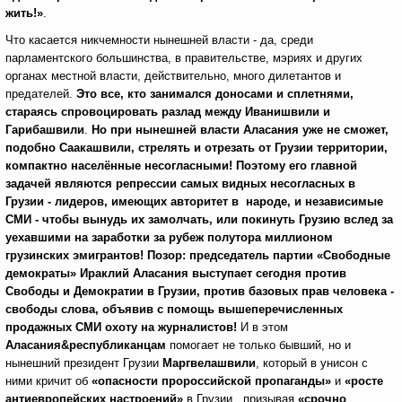
жить!»
.
Что касается никчемности нынешней власти - да, среди
парламентского большинства, в правительстве, мэриях и других
органах местной власти, действительно, много дилетантов и
предателей.
Это все, кто занимался доносами и сплетнями,
стараясь спровоцировать разлад между Иванишвили и
Гарибашвили
.
Но при нынешней власти Аласания
уже не сможет,
подобно Саакашвили, стрелять и отрезать от Грузии территории,
компактно населённые несогласными! Поэтому его главной
задачей являются репрессии самых видных несогласных в
Грузии - лидеров, имеющих авторитет в народе, и независимые
СМИ - чтобы вынудь их замолчать, или покинуть Грузию вслед за
уехавшими на заработки за рубеж полутора миллионом
грузинских эмигрантов!
Позор: председатель партии «Свободные
демократы» Ираклий Аласания выступает сегодня против
Свободы и Демократии в Грузии, против базовых прав человека -
свободы слова, объявив с помощь вышеперечисленных
продажных СМИ охоту на журналистов!
И в этом
Аласания
&республиканцам
помогает не только бывший, но и
нынешний президент Грузии
Маргвелашвили
, который в унисон с
ними кричит об
«опасности пророссийской пропаганды»
и
«росте
антиевропейских настроений»
в Грузии, призывая
«срочно