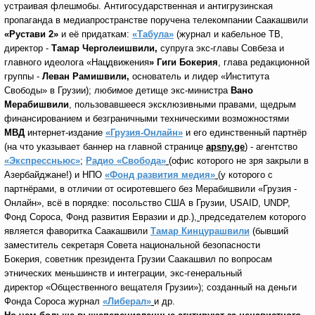
устраивая флешмобы. Антигосударственная и антигрузинская
пропаганда в медиапространстве поручена телекомпании Саакашвили
«Рустави 2»
и её придаткам:
«Табула»
(журнал и кабельное ТВ,
директор -
Тамар Черголеишвили,
супруга экс-главы Совбеза и
главного идеолога «Нацдвижения
» Гиги Бокерия
, глава редакционной
группы -
Леван Рамишвили,
основатель и лидер «Института
Свободы» в Грузии); любимое детище экс-министра
Вано
Мерабишвили
, пользовавшееся эксклюзивными правами, щедрым
финансированием и безграничными техническими возможностями
МВД
интернет-издание
«Грузия-Онлайн»
и его единственный партнёр
(на что указывает баннер на главной странице
apsny
.
ge
) - агентство
«Экспрессньюс»
;
Радио «Свобода»
(офис которого не зря закрыли в
Азербайджане!) и НПО
«Фонд развития медия»
(у которого с
партнёрами, в отличии от осиротевшего без Мерабишвили «Грузия -
Онлайн», всё в порядке: посольство США в Грузии, USAID, UNDP,
Фонд Сороса, Фонд развития Евразии и др.)
,
председателем которого
является фаворитка Саакашвили
Тамар Кинцурашвили
(бывший
заместитель секретаря Совета национальной безопасности
Бокерия, советник президента Грузии Саакашвил по вопросам
этнических меньшинств и интеграции, экс-генеральный
директор «Общественного вещателя Грузии»); созданный на деньги
Фонда Сороса журнал
«Либерал»
и др.