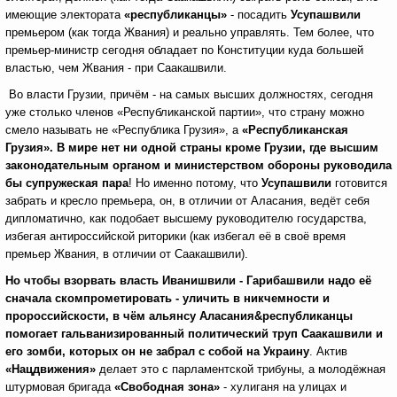
имеющие электората
«республиканцы»
- посадить
Усупашвили
премьером (как тогда Жвания) и реально управлять. Тем более, что
премьер-министр сегодня обладает по Конституции куда большей
властью, чем Жвания - при Саакашвили.
Во власти Грузии, причём - на самых высших должностях, сегодня
уже столько членов «Республиканской партии», что страну можно
смело называть не «Республика Грузия», а
«Республиканская
Грузия».
В
мире нет ни одной страны кроме Грузии, где высшим
законодательным органом и министерством обороны руководила
бы супружеская пара
! Но именно потому, что
Усупашвили
готовится
забрать и кресло премьера, он, в отличии от Аласания, ведёт себя
дипломатично, как подобает высшему руководителю государства,
избегая антироссийской риторики (как избегал её в своё время
премьер Жвания, в отличии от Саакашвили).
Но чтобы взорвать власть Иванишвили - Гарибашвили надо её
сначала скомпрометировать - уличить в никчемности и
пророссийскости, в чём альянсу Аласания
&
республиканцы
помогает гальванизированный политический труп Саакашвили и
его зомби, которых он не забрал с собой на Украину
. Актив
«Нацдвижения»
делает это с парламентской трибуны, а молодёжная
штурмовая бригада
«Свободная зона»
- хулиганя на улицах и